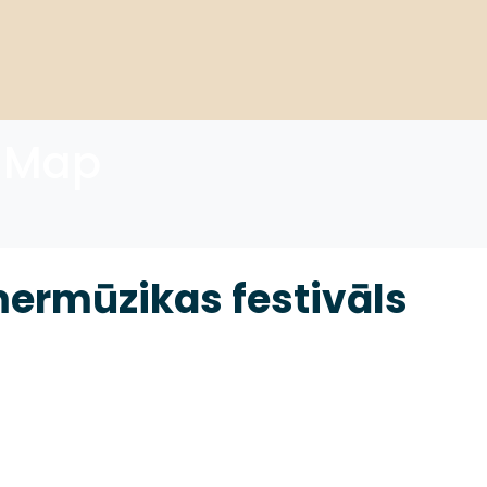
 Map
mermūzikas festivāls