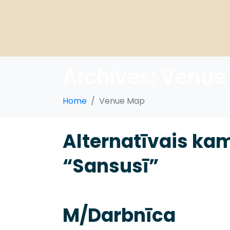
Archives:
Venue
Home
Venue Map
Alternatīvais ka
“Sansusī”
M/Darbnīca