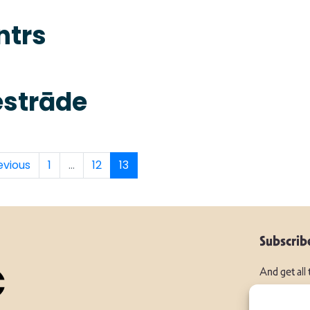
ntrs
estrāde
evious
1
...
12
13
Subscrib
And get all