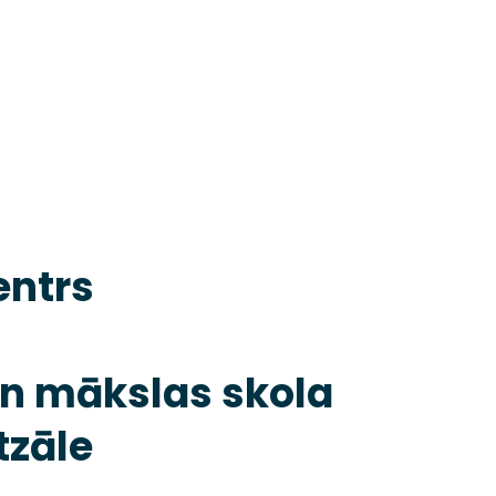
entrs
n mākslas skola
tzāle