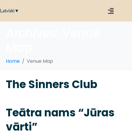
Latviski▼
Archives:
Venue
Map
Home
Venue Map
The Sinners Club
Teātra nams “Jūras
vārti”