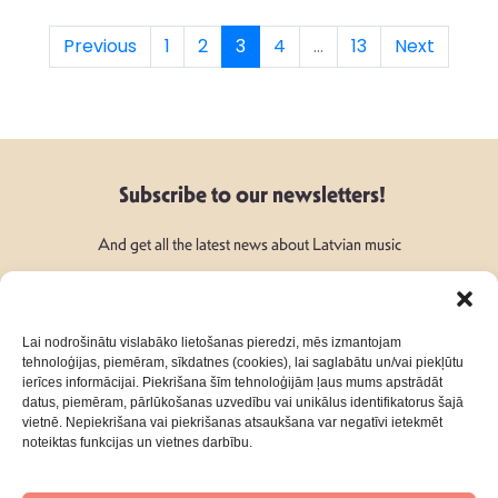
Previous
1
2
3
4
...
13
Next
Subscribe to our newsletters!
And get all the latest news about Latvian music
Lai nodrošinātu vislabāko lietošanas pieredzi, mēs izmantojam
tehnoloģijas, piemēram, sīkdatnes (cookies), lai saglabātu un/vai piekļūtu
ierīces informācijai. Piekrišana šīm tehnoloģijām ļaus mums apstrādāt
Follow Us:
datus, piemēram, pārlūkošanas uzvedību vai unikālus identifikatorus šajā
vietnē. Nepiekrišana vai piekrišanas atsaukšana var negatīvi ietekmēt
noteiktas funkcijas un vietnes darbību.