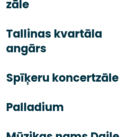
zāle
Tallinas kvartāla
angārs
Spīķeru koncertzāle
Palladium
Mūzikas nams Daile