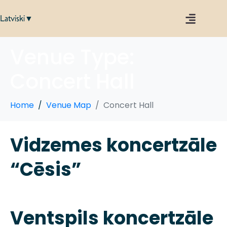
Latviski▼
Venue Type:
Concert Hall
Home
Venue Map
Concert Hall
Vidzemes koncertzāle
“Cēsis”
Ventspils koncertzāle