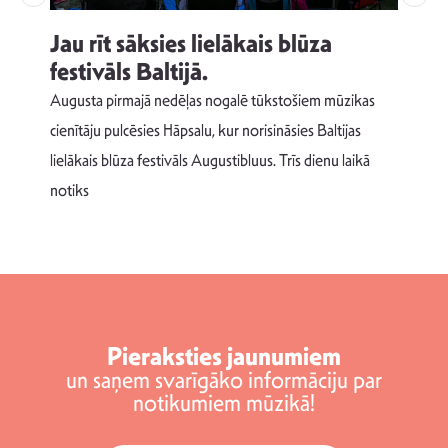
Jau rīt sāksies lielākais blūza
festivāls Baltijā.
p
Augusta pirmajā nedēļas nogalē tūkstošiem mūzikas
T
cienītāju pulcēsies Hāpsalu, kur norisināsies Baltijas
v
lielākais blūza festivāls Augustibluus. Trīs dienu laikā
d
notiks
Pieraksties jaunumiem
un saņem svarīgāko informāciju par
notikumiem mūzikā!