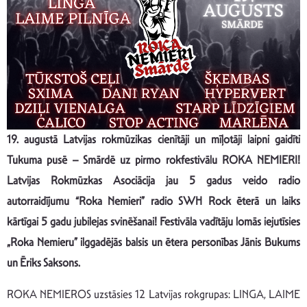
19. augustā Latvijas rokmūzikas cienītāji un mīļotāji laipni gaidīti
Tukuma pusē – Smārdē uz pirmo rokfestivālu ROKA NEMIERI!
Latvijas Rokmūzkas Asociācija jau 5 gadus veido radio
autorraidījumu “Roka Nemieri” radio SWH Rock ēterā un laiks
kārtīgai 5 gadu jubilejas svinēšanai! Festivāla vadītāju lomās iejutīsies
„Roka Nemieru” ilggadējās balsis un ētera personības Jānis Bukums
un Ēriks Saksons.
ROKA NEMIEROS uzstāsies 12 Latvijas rokgrupas: LINGA, LAIME