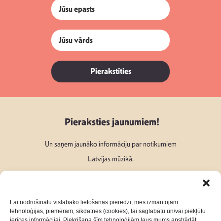
Pierakstīties
Pieraksties jaunumiem!
Un saņem jaunāko informāciju par notikumiem
Latvijas mūzikā.
Lai nodrošinātu vislabāko lietošanas pieredzi, mēs izmantojam
tehnoloģijas, piemēram, sīkdatnes (cookies), lai saglabātu un/vai piekļūtu
ierīces informācijai. Piekrišana šīm tehnoloģijām ļaus mums apstrādāt