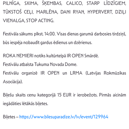
PILNĪGA, SXIMA, ŠĶEMBAS, CALICO, STARP LĪDZĪGIEM,
TŪKSTOŠ CEĻI, MARLĒNA, DANI RYAN, HYPERVERT, DZIĻI
VIENALGA, STOP ACTING.
Festivāla sākums plkst. 14:00. Visas dienas garumā darbosies tirdziņš,
būs iespēja nobaudīt gardus ēdienus un dzērienus.
ROKA NEMIERI notiks kultūrtelpā IR OPEN Smārdē.
Festivālu atbalsta Tukuma Novada Dome.
Festivālu organizē IR OPEN un LRMA (Latvijas Rokmūzikas
Asociācija).
Biļešu skaits cenu kategorijā 15 EUR ir ierobežots. Pirmās aicinām
iegādāties lētākās biļetes.
Biļetes –
https://www.bilesuparadize.lv/lv/event/129964