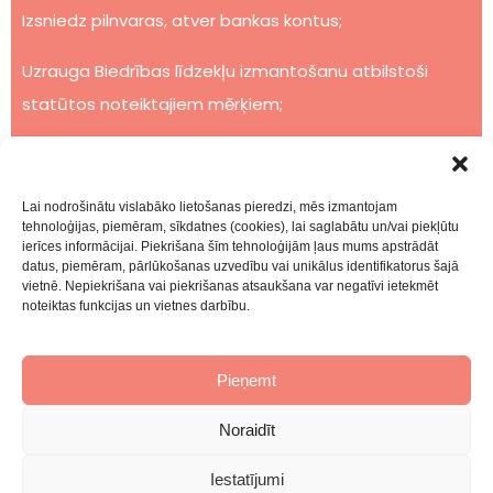
Izsniedz pilnvaras, atver bankas kontus;
Uzrauga Biedrības līdzekļu izmantošanu atbilstoši
statūtos noteiktajiem mērķiem;
Pārvalda Biedrības īpašumu un finanšu līdzekļus
atbilstoši statūtiem un Valdes lēmumiem;
Lai nodrošinātu vislabāko lietošanas pieredzi, mēs izmantojam
tehnoloģijas, piemēram, sīkdatnes (cookies), lai saglabātu un/vai piekļūtu
Nosaka personāla vajadzības, algas un atlīdzības
ierīces informācijai. Piekrišana šīm tehnoloģijām ļaus mums apstrādāt
datus, piemēram, pārlūkošanas uzvedību vai unikālus identifikatorus šajā
kārtību;
vietnē. Nepiekrišana vai piekrišanas atsaukšana var negatīvi ietekmēt
noteiktas funkcijas un vietnes darbību.
Pieņem un atlaiž Biedrības darbiniekus;
Nodrošina grāmatvedību, uzskaiti un statistisko
Pieņemt
atskaiti;
Noraidīt
Slēdz darījumus un administrē izdevumus saskaņā ar
Iestatījumi
Kopsapulces apstiprināto budžetu;