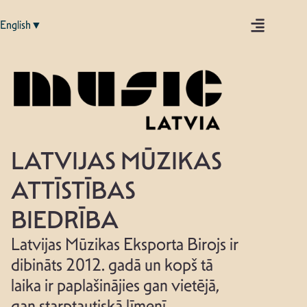
English▼
LATVIJAS MŪZIKAS
ATTĪSTĪBAS
BIEDRĪBA
Latvijas Mūzikas Eksporta Birojs ir
dibināts 2012. gadā un kopš tā
laika ir paplašinājies gan vietējā,
gan starptautiskā līmenī.