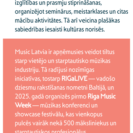
izglītības un prasmju stiprināšanas,
organizējot seminārus, meistarklases un citas
mācību aktivitātes. Tā arī veicina plašākas
sabiedrības iesaisti kultūras norisēs.
Music Latvia ir apņēmusies veidot tiltus
starp vietējo un starptautisko mūzikas
industriju. Tā radījusi nozīmīgas
iniciatīvas, tostarp
RIGaLIVE
— vadošo
dziesmu rakstīšanas nometni Baltijā, un
2025. gadā organizēs pirmo
Riga Music
Week
— mūzikas konferenci un
showcase festivālu, kas vienkopus
pulcēs vairāk nekā 500 māksliniekus un
starptautiskos profesionāļus.