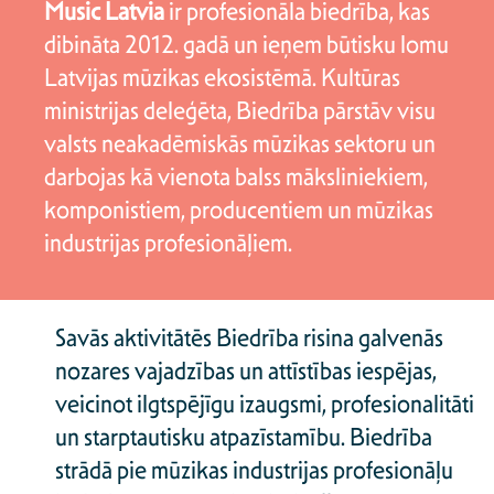
Music Latvia
ir profesionāla biedrība, kas
dibināta 2012. gadā un ieņem būtisku lomu
Latvijas mūzikas ekosistēmā. Kultūras
ministrijas deleģēta, Biedrība pārstāv visu
valsts neakadēmiskās mūzikas sektoru un
darbojas kā vienota balss māksliniekiem,
komponistiem, producentiem un mūzikas
industrijas profesionāļiem.
Savās aktivitātēs Biedrība risina galvenās
nozares vajadzības un attīstības iespējas,
veicinot ilgtspējīgu izaugsmi, profesionalitāti
un starptautisku atpazīstamību. Biedrība
strādā pie mūzikas industrijas profesionāļu