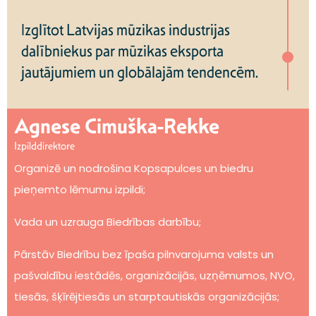
Izglītot Latvijas mūzikas industrijas
dalībniekus par mūzikas eksporta
jautājumiem un globālajām tendencēm.
Agnese Cimuška-Rekke
Izpilddirektore
Organizē un nodrošina Kopsapulces un biedru
pieņemto lēmumu izpildi;
Vada un uzrauga Biedrības darbību;
Pārstāv Biedrību bez īpaša pilnvarojuma valsts un
pašvaldību iestādēs, organizācijās, uzņēmumos, NVO,
tiesās, šķīrējtiesās un starptautiskās organizācijās;