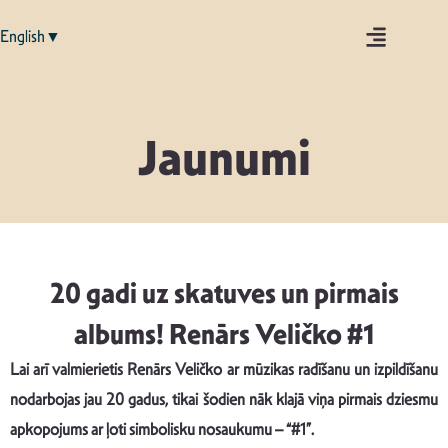
English▼
Jaunumi
20 gadi uz skatuves un pirmais
albums! Renārs Veličko #1
Lai arī valmierietis Renārs Veličko ar mūzikas radīšanu un izpildīšanu
nodarbojas jau 20 gadus, tikai šodien nāk klajā viņa pirmais dziesmu
apkopojums ar ļoti simbolisku nosaukumu – “#1”.