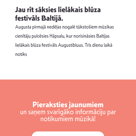
Jau rīt sāksies lielākais blūza
festivāls Baltijā.
p
Augusta pirmajā nedēļas nogalē tūkstošiem mūzikas
T
cienītāju pulcēsies Hāpsalu, kur norisināsies Baltijas
v
lielākais blūza festivāls Augustibluus. Trīs dienu laikā
d
notiks
Pieraksties jaunumiem
un saņem svarīgāko informāciju par
notikumiem mūzikā!