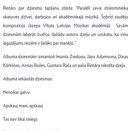
Renārs par dziesmu tapšanu stāsta: “Paralēli savai dziesminieka
skatuves dzīvei, darbojos arī akadēmiskajā mūzikā. Šobrīd studēju
kompozīciju Jāzepa Vītola Latvijas Mūzikas akadēmijā. Savām
dziesmām labprāt izvēlos dažādu autoru dzeju un uzskatu, ka viņu
ieguldījums reizēm ir lielāks par manējo.”
Albuma dziesmām izmantoti Imanta Ziedoņa, Jāņa Adamsona, Dinas
Kārkliņas, Annas Builes, Guntara Rača un paša Renāra rakstīta dzeja.
Albumā iekļautās dziesmas:
Nenokar galvu
Apskauj mani, apskauj
Tas nav tikai sniegs