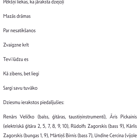
Pēkšņi liekas, ka jāraksta dzejoļi
Mazās drāmas
Par nesatikšanos
Zvaigzne krīt
Tevi lūdzu es
Kā zibens, bet liegi
Sargi savu tuvāko
Dziesmu ierakstos piedalījušies:
Renārs Veličko (balss, ģitāras, taustiņinstrumenti), Āris Pickainis
(elektriskā ģitāra 2, 5, 7, 8, 9, 10), Rūdolfs Zagorskis (bass 9), Kārlis
Zagorskis (bungas 1, 9), Mārtiņš Birnis (bass 7), Undīne Cercina (vijole