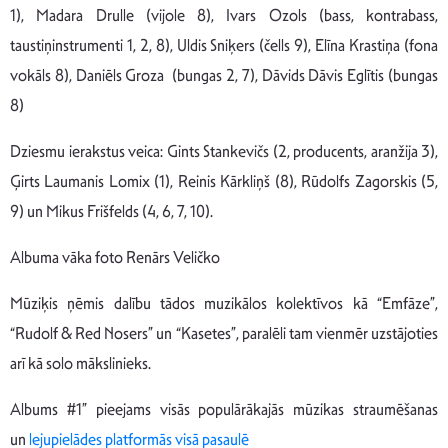
1), Madara Drulle (vijole 8), Ivars Ozols (bass, kontrabass,
taustiņinstrumenti 1, 2, 8), Uldis Sniķers (čells 9), Elīna Krastiņa (fona
vokāls 8), Daniēls Groza (bungas 2, 7), Dāvids Dāvis Eglītis (bungas
8)
Dziesmu ierakstus veica: Gints Stankevičs (2, producents, aranžija 3),
Ģirts Laumanis Lomix (1), Reinis Kārkliņš (8), Rūdolfs Zagorskis (5,
9) un Mikus Frišfelds (4, 6, 7, 10).
Albuma vāka foto Renārs Veličko
Mūziķis ņēmis dalību tādos muzikālos kolektīvos kā “Emfāze”,
“Rudolf & Red Nosers” un “Kasetes”, paralēli tam vienmēr uzstājoties
arī kā solo mākslinieks.
Albums #1” pieejams visās populārākajās mūzikas straumēšanas
un
lejupielādes platformās visā pasaulē