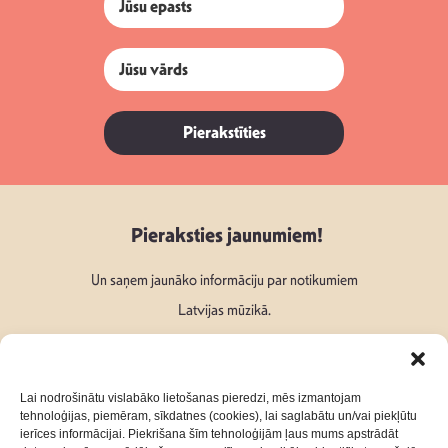
Pierakstīties
Pieraksties jaunumiem!
Un saņem jaunāko informāciju par notikumiem
Latvijas mūzikā.
Lai nodrošinātu vislabāko lietošanas pieredzi, mēs izmantojam
tehnoloģijas, piemēram, sīkdatnes (cookies), lai saglabātu un/vai piekļūtu
ierīces informācijai. Piekrišana šīm tehnoloģijām ļaus mums apstrādāt
Seko mums: