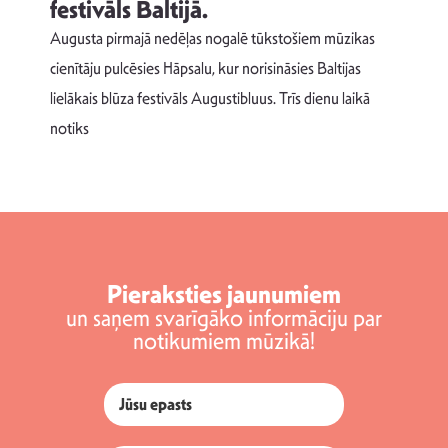
festivāls Baltijā.
p
Augusta pirmajā nedēļas nogalē tūkstošiem mūzikas
T
cienītāju pulcēsies Hāpsalu, kur norisināsies Baltijas
v
lielākais blūza festivāls Augustibluus. Trīs dienu laikā
d
notiks
Pieraksties jaunumiem
un saņem svarīgāko informāciju par
notikumiem mūzikā!