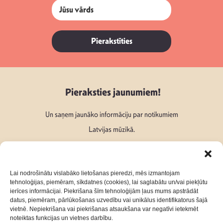
Pierakstīties
Pieraksties jaunumiem!
Un saņem jaunāko informāciju par notikumiem
Latvijas mūzikā.
Lai nodrošinātu vislabāko lietošanas pieredzi, mēs izmantojam
tehnoloģijas, piemēram, sīkdatnes (cookies), lai saglabātu un/vai piekļūtu
ierīces informācijai. Piekrišana šīm tehnoloģijām ļaus mums apstrādāt
Seko mums:
datus, piemēram, pārlūkošanas uzvedību vai unikālus identifikatorus šajā
vietnē. Nepiekrišana vai piekrišanas atsaukšana var negatīvi ietekmēt
noteiktas funkcijas un vietnes darbību.