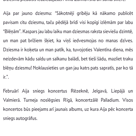
Aija par jauno dziesmu: “Sākotnēji gribēju kā nākamo publicēt
pavisam citu dziesmu, taču pēdējā brīdi visi kopīgi izlēmām par labu
“Blēņām”. Kaspars jau labu laiku man dziesmas raksta sieviešu dzimtē,
un man pat brīžiem šķiet, ka viņš iedvesmojas no manas dzīves.
Dziesma ir koķeta un man patīk, ka, tuvojoties Valentīna diena, mēs
neizdevām kādu saldu un salkanu balādi, bet tieši šādu, mazliet traku
blēņu dziesmu! Noklausieties un gan jau katrs pats sapratīs, par ko tā
ir.”.
Februārī Aija sniegs koncertus Rēzeknē, Jelgavā, Liepājā un
Valmierā. Turneja noslēgsies Rīgā, koncertzālē Palladium. Visos
koncertos būs pieejams arī jaunais albums, uz kura Aija pēc koncerta
sniegs autogrāfus.