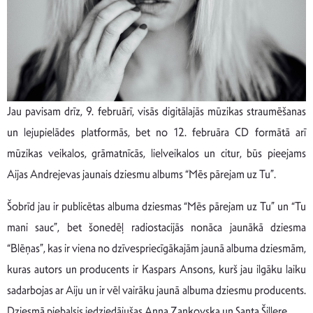
Jau pavisam drīz, 9. februārī, visās digitālajās mūzikas straumēšanas
un lejupielādes platformās, bet no 12. februāra CD formātā arī
mūzikas veikalos, grāmatnīcās, lielveikalos un citur, būs pieejams
Aijas Andrejevas jaunais dziesmu albums “Mēs pārejam uz Tu”.
Šobrīd jau ir publicētas albuma dziesmas “Mēs pārejam uz Tu” un “Tu
mani sauc”, bet šonedēļ radiostacijās nonāca jaunākā dziesma
“Blēņas”, kas ir viena no dzīvespriecīgākajām jaunā albuma dziesmām,
kuras autors un producents ir Kaspars Ansons, kurš jau ilgāku laiku
sadarbojas ar Aiju un ir vēl vairāku jaunā albuma dziesmu producents.
Dziesmā piebalsis iedziedājušas Anna Zankovska un Santa Šillere.