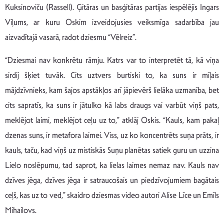
Kuksinoviču (Rassell). Ģitāras un basģitāras partijas iespēlējis Ingars
Viļums, ar kuru Oskim izveidojusies veiksmīga sadarbība jau
aizvadītajā vasarā, radot dziesmu “Vēlreiz”.
“Dziesmai nav konkrētu rāmju. Katrs var to interpretēt tā, kā viņa
sirdij šķiet tuvāk. Cits uztvers burtiski to, ka suns ir mīļais
mājdzīvnieks, kam šajos apstākļos arī jāpievērš lielāka uzmanība, bet
cits sapratīs, ka suns ir jātulko kā labs draugs vai varbūt viņš pats,
meklējot laimi, meklējot ceļu uz to,” atklāj Oskis. “Kauls, kam pakaļ
dzenas suns, ir metafora laimei. Viss, uz ko koncentrēts suņa prāts, ir
kauls, taču, kad viņš uz mistiskās Suņu planētas satiek guru un uzzina
Lielo noslēpumu, tad saprot, ka lielas laimes nemaz nav. Kauls nav
dzīves jēga, dzīves jēga ir satraucošais un piedzīvojumiem bagātais
ceļš, kas uz to ved,” skaidro dziesmas video autori Alise Līce un Emīls
Mihailovs.