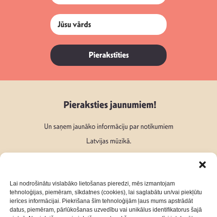
Pierakstīties
Pieraksties jaunumiem!
Un saņem jaunāko informāciju par notikumiem
Latvijas mūzikā.
Lai nodrošinātu vislabāko lietošanas pieredzi, mēs izmantojam
tehnoloģijas, piemēram, sīkdatnes (cookies), lai saglabātu un/vai piekļūtu
ierīces informācijai. Piekrišana šīm tehnoloģijām ļaus mums apstrādāt
Seko mums:
datus, piemēram, pārlūkošanas uzvedību vai unikālus identifikatorus šajā