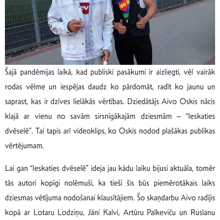
Šajā pandēmijas laikā, kad publiski pasākumi ir aizliegti, vēl vairāk
rodas vēlme un iespējas daudz ko pārdomāt, radīt ko jaunu un
saprast, kas ir dzīves lielākās vērtības. Dziedātājs Aivo Oskis nācis
klajā ar vienu no savām sirsnīgākajām dziesmām – “Ieskaties
dvēselē”. Tai tapis arī videoklips, ko Oskis nodod plašākas publikas
vērtējumam.
Lai gan “Ieskaties dvēselē” ideja jau kādu laiku bijusi aktuāla, tomēr
tās autori kopīgi nolēmuši, ka tieši šis būs piemērotākais laiks
dziesmas vētījuma nodošanai klausītājiem. Šo skaņdarbu Aivo radījis
kopā ar Lotaru Lodziņu, Jāni Kalvi, Artūru Palkeviču un Ruslanu