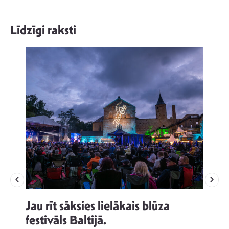
Līdzīgi raksti
Jau rīt sāksies lielākais blūza
festivāls Baltijā.
p