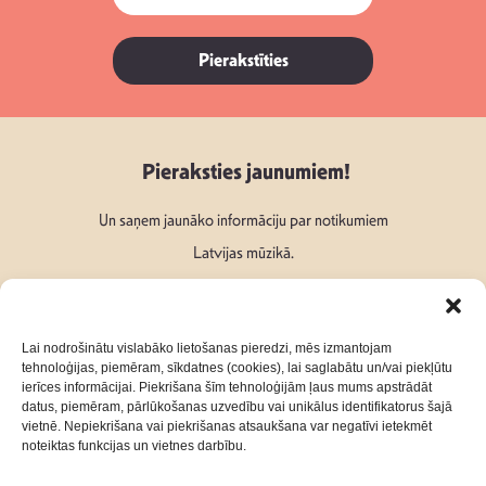
Pierakstīties
Pieraksties jaunumiem!
Un saņem jaunāko informāciju par notikumiem
Latvijas mūzikā.
Lai nodrošinātu vislabāko lietošanas pieredzi, mēs izmantojam
tehnoloģijas, piemēram, sīkdatnes (cookies), lai saglabātu un/vai piekļūtu
ierīces informācijai. Piekrišana šīm tehnoloģijām ļaus mums apstrādāt
Seko mums:
datus, piemēram, pārlūkošanas uzvedību vai unikālus identifikatorus šajā
vietnē. Nepiekrišana vai piekrišanas atsaukšana var negatīvi ietekmēt
noteiktas funkcijas un vietnes darbību.