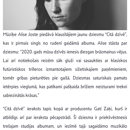
Mūziķe Alise Joste piedāvā klausītājiem jaunu dziesmu “Citā dzīvē”,
kas ir pirmais singls no rudenī gaidāmā albuma. Alise stāsta par
dziesmu: “2020. gads mūsu dzīvēs ienesis diezgan brāzmainus vējus.
Lai arī notiekošais reizēm sāk gluži vai sasaukties ar klasiskos
futūristiskos trilleros izmantotajiem sižetiskajiem paņēmieniem,
tomēr gribas pieturēties pie gaišā. Dziesmas saturiskais pamats
ietērpies vieglumā, kas patīkami pašķaida brīžiem neizturami trekni
sabiezinātās krāsas.”
“Citā dzīvē” ieraksts tapis kopā ar producentu Gati Zaķi, kurš ir
atbildīgs arī par ieraksta pēcapstrādi. Šī dziesma ir priekšvēstnesis
trešajam studijas albumam, un iezīmē tajā sagaidāmo muzikālo