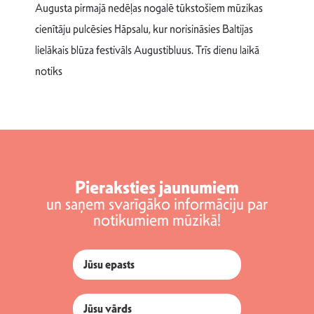
Augusta pirmajā nedēļas nogalē tūkstošiem mūzikas
T
cienītāju pulcēsies Hāpsalu, kur norisināsies Baltijas
v
lielākais blūza festivāls Augustibluus. Trīs dienu laikā
d
notiks
Pieraksties jaunumiem
un saņem svarīgāko informāciju par
notikumiem mūzikā!