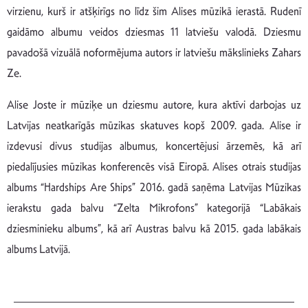
virzienu, kurš ir atšķirīgs no līdz šim Alises mūzikā ierastā. Rudenī
gaidāmo albumu veidos dziesmas 11 latviešu valodā. Dziesmu
pavadošā vizuālā noformējuma autors ir latviešu mākslinieks Zahars
Ze.
Alise Joste ir mūziķe un dziesmu autore, kura aktīvi darbojas uz
Latvijas neatkarīgās mūzikas skatuves kopš 2009. gada. Alise ir
izdevusi divus studijas albumus, koncertējusi ārzemēs, kā arī
piedalījusies mūzikas konferencēs visā Eiropā. Alises otrais studijas
albums “Hardships Are Ships” 2016. gadā saņēma Latvijas Mūzikas
ierakstu gada balvu “Zelta Mikrofons” kategorijā “Labākais
dziesminieku albums”, kā arī Austras balvu kā 2015. gada labākais
albums Latvijā.