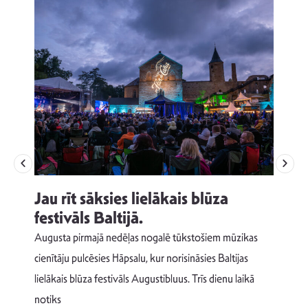
Jau rīt sāksies lielākais blūza
festivāls Baltijā.
p
Augusta pirmajā nedēļas nogalē tūkstošiem mūzikas
T
cienītāju pulcēsies Hāpsalu, kur norisināsies Baltijas
v
lielākais blūza festivāls Augustibluus. Trīs dienu laikā
d
notiks