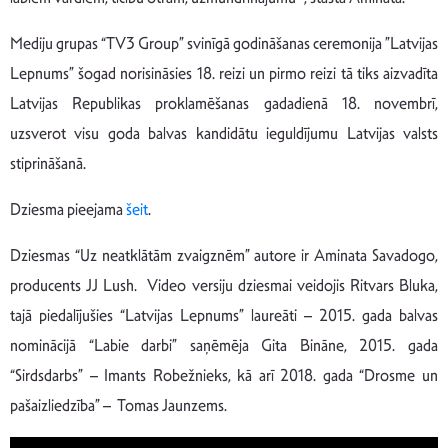
Mediju grupas “TV3 Group” svinīgā godināšanas ceremonija ”Latvijas
Lepnums” šogad norisināsies 18. reizi un pirmo reizi tā tiks aizvadīta
Latvijas Republikas proklamēšanas gadadienā 18. novembrī,
uzsverot visu goda balvas kandidātu ieguldījumu Latvijas valsts
stiprināšanā.
Dziesma pieejama
šeit
.
Dziesmas “Uz neatklātām zvaigznēm” autore ir Aminata Savadogo,
producents JJ Lush. Video versiju dziesmai veidojis Ritvars Bluka,
tajā piedalījušies “Latvijas Lepnums” laureāti – 2015. gada balvas
nominācijā “Labie darbi” saņēmēja Gita Bināne, 2015. gada
“Sirdsdarbs” – Imants Robežnieks, kā arī 2018. gada “Drosme un
pašaizliedzība” – Tomas Jaunzems.