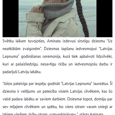
Svētku laikam tuvojoties, Aminata izdevusi sirsnīgu dziesmu “Uz
neatklātām zvaigznēm”. Dziesmas tapšanu iedvesmojusi “Latvijas
Lepnuma” godināšanas ceremonija, kurā tiek apbalvoti līdzcilvēki,
kuri ar pašaizliedzīgu, nesavtīgu rīcību un iedvesmojošu darbu ir
padarījuši Latviju labāku.
“Jūtos pateicīga par iespēju godināt “Latvijas Lepnuma” laureātus. Šī
dziesma ir veltījums un pateicība visiem Latvijas cilvēkiem, kas šo
valsti padara labāku ar saviem darbiem. Dziesmai topot, domāju par
sev mīļajiem cilvēkiem un spēku, ko viens otram varam sniegt ar
labiem vārdiem, ticību otram, uzmundrinājumu ”, stāsta Aminata.