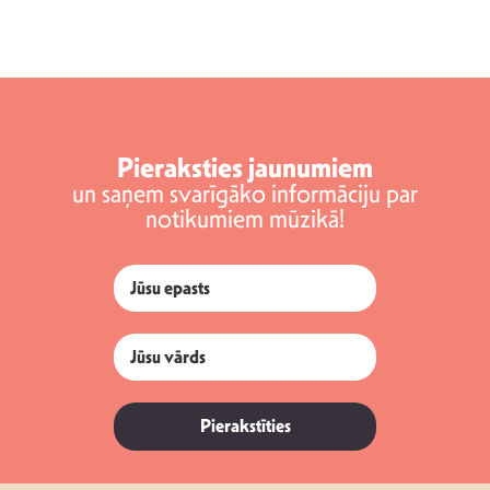
Pieraksties jaunumiem
un saņem svarīgāko informāciju par
notikumiem mūzikā!
Pierakstīties