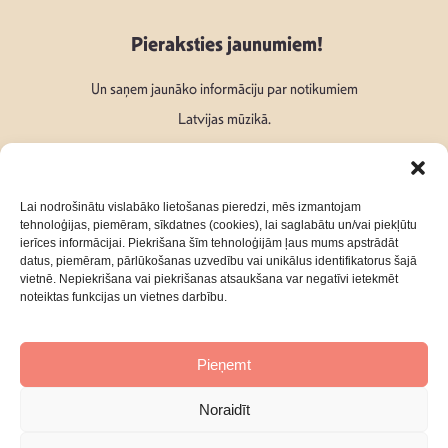
Pieraksties jaunumiem!
Un saņem jaunāko informāciju par notikumiem
Latvijas mūzikā.
Lai nodrošinātu vislabāko lietošanas pieredzi, mēs izmantojam
tehnoloģijas, piemēram, sīkdatnes (cookies), lai saglabātu un/vai piekļūtu
ierīces informācijai. Piekrišana šīm tehnoloģijām ļaus mums apstrādāt
Seko mums:
datus, piemēram, pārlūkošanas uzvedību vai unikālus identifikatorus šajā
vietnē. Nepiekrišana vai piekrišanas atsaukšana var negatīvi ietekmēt
noteiktas funkcijas un vietnes darbību.
Pieņemt
Par mums
Kontakti
Noraidīt
Privātuma Politika