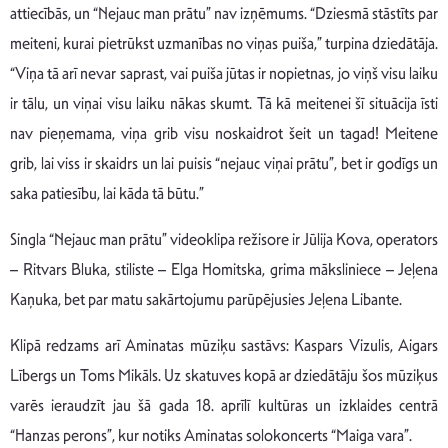
attiecībās, un “Nejauc man prātu” nav izņēmums. “Dziesmā stāstīts par
meiteni, kurai pietrūkst uzmanības no viņas puiša,” turpina dziedātāja.
“Viņa tā arī nevar saprast, vai puiša jūtas ir nopietnas, jo viņš visu laiku
ir tālu, un viņai visu laiku nākas skumt. Tā kā meitenei šī situācija īsti
nav pieņemama, viņa grib visu noskaidrot šeit un tagad! Meitene
grib, lai viss ir skaidrs un lai puisis “nejauc viņai prātu”, bet ir godīgs un
saka patiesību, lai kāda tā būtu.”
Singla “Nejauc man prātu” videoklipa režisore ir Jūlija Kova, operators
– Ritvars Bluka, stiliste – Elga Homitska, grima māksliniece – Jeļena
Kaņuka, bet par matu sakārtojumu parūpējusies Jeļena Libante.
Klipā redzams arī Aminatas mūziķu sastāvs: Kaspars Vizulis, Aigars
Lībergs un Toms Mikāls. Uz skatuves kopā ar dziedātāju šos mūziķus
varēs ieraudzīt jau šā gada 18. aprīlī kultūras un izklaides centrā
“Hanzas perons”, kur notiks Aminatas solokoncerts “Maiga vara”.