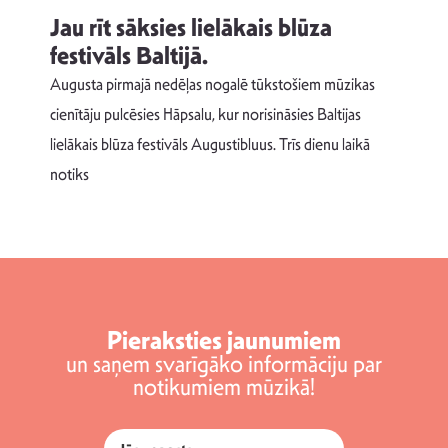
Jau rīt sāksies lielākais blūza
festivāls Baltijā.
p
Augusta pirmajā nedēļas nogalē tūkstošiem mūzikas
T
cienītāju pulcēsies Hāpsalu, kur norisināsies Baltijas
v
lielākais blūza festivāls Augustibluus. Trīs dienu laikā
d
notiks
Pieraksties jaunumiem
un saņem svarīgāko informāciju par
notikumiem mūzikā!