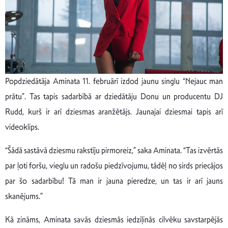
Popdziedātāja Aminata 11. februārī izdod jaunu singlu “Nejauc man
prātu”. Tas tapis sadarbībā ar dziedātāju Donu un producentu DJ
Rudd, kurš ir arī dziesmas aranžētājs. Jaunajai dziesmai tapis arī
videoklips.
“Šādā sastāvā dziesmu rakstīju pirmoreiz,” saka Aminata. “Tas izvērtās
par ļoti foršu, vieglu un radošu piedzīvojumu, tādēļ no sirds priecājos
par šo sadarbību! Tā man ir jauna pieredze, un tas ir arī jauns
skanējums.”
Kā zināms, Aminata savās dziesmās iedziļinās cilvēku savstarpējās