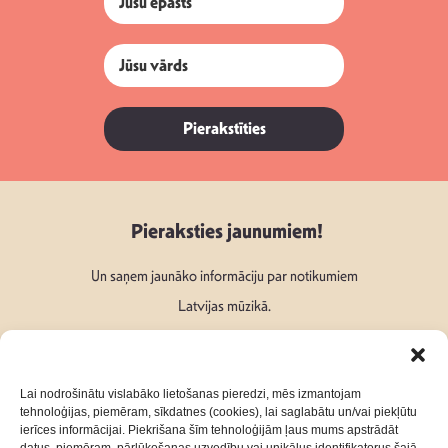
Pierakstīties
Pieraksties jaunumiem!
Un saņem jaunāko informāciju par notikumiem
Latvijas mūzikā.
Lai nodrošinātu vislabāko lietošanas pieredzi, mēs izmantojam
tehnoloģijas, piemēram, sīkdatnes (cookies), lai saglabātu un/vai piekļūtu
ierīces informācijai. Piekrišana šīm tehnoloģijām ļaus mums apstrādāt
Seko mums: