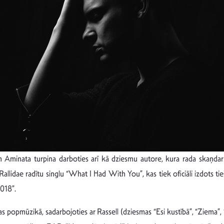
Aminata turpina darboties arī kā dziesmu autore, kura rada skaņdarbu
llidae radītu singlu “What I Had With You”, kas tiek oficiāli izdots tie
018”.
ijas popmūzikā, sadarbojoties ar Rassell (dziesmas “Esi kustībā”, “Ziema