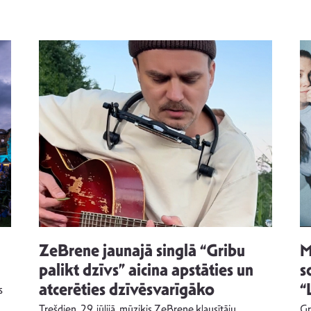
ZeBrene jaunajā singlā “Gribu
M
palikt dzīvs” aicina apstāties un
s
atcerēties dzīvēsvarīgāko
“
s
Trešdien, 29. jūlijā, mūziķis ZeBrene klausītāju
Gr