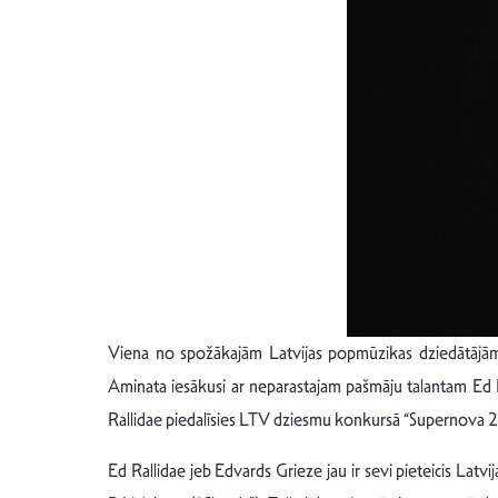
Viena no spožākajām Latvijas popmūzikas dziedātājām 
Aminata iesākusi ar neparastajam pašmāju talantam Ed Ra
Rallidae piedalīsies LTV dziesmu konkursā “Supernova 2
Ed Rallidae jeb Edvards Grieze jau ir sevi pieteicis Latv