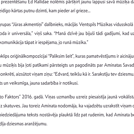
prezentēšanu Ed Rallidae nolēmis pāršķirt jaunu lappusi savā mūziķa dar
idīgo kārtas putnu dzimti, kam pieder arī grieze…
grupas “Jūras akmentiņi” dalībnieks, mācījās Ventspils Mūzikas vidussko
da ir universāla,” viņš saka. “Manā dzīvē jau bijuši tādi gadījumi, kad 
komunikācija tāpat ir iespējama, jo runā mūzika.”
lips oriģinālkompozīcijai “Paliksim šeit”, kuras pamatvēstījums ir aicinā
ču mūziķis bija ļoti patīkami pārsteigts un pagodināts par Aminatas S
nkrēti, aizsūtot viņam ziņu: “Edvard, teikšu kā ir. Sarakstīju tev dziesmu.
 un veiksmīga, jauna sadarbība ir notikusi.
 Faktors” 2016. gadā. Viņas uzmanību uzreiz piesaistīja jaunā vokālista
uz skatuves. Jau toreiz Aminata nodomāja, ka vajadzētu uzrakstīt viņam 
iedziedājuma teksts nostāvēja plauktā līdz pat rudenim, kad Aminata be
dīja dziesmas aranžējumu.