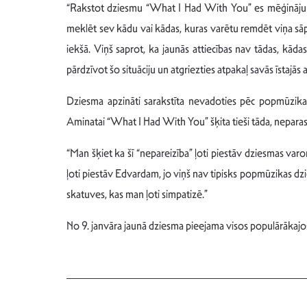
“Rakstot dziesmu “What I Had With You” es mēģināju iej
meklēt sev kādu vai kādas, kuras varētu remdēt viņa sāpes
iekšā. Viņš saprot, ka jaunās attiecības nav tādas, kāda
pārdzīvot šo situāciju un atgriezties atpakaļ savās īstajās 
Dziesma apzināti sarakstīta nevadoties pēc popmūzika
Aminatai “What I Had With You” šķita tieši tāda, neparas
“Man šķiet ka šī “nepareizība” ļoti piestāv dziesmas varon
ļoti piestāv Edvardam, jo viņš nav tipisks popmūzikas dzi
skatuves, kas man ļoti simpatizē.”
No 9. janvāra jaunā dziesma pieejama visos populārākajos