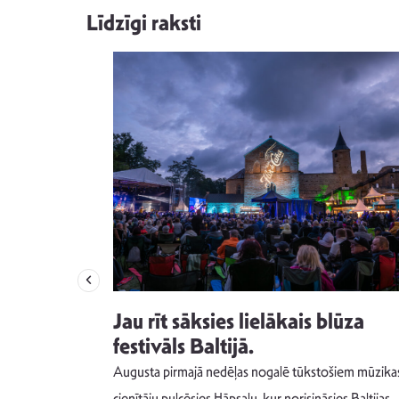
Līdzīgi raksti
izdod
Jau rīt sāksies lielākais blūza
s nav ko
festivāls Baltijā.
Augusta pirmajā nedēļas nogalē tūkstošiem mūzika
m un spējai
cienītāju pulcēsies Hāpsalu, kur norisināsies Baltijas