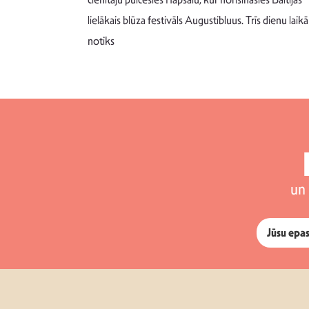
 šādu noskaņu
lielākais blūza festivāls Augustibluus. Trīs dienu laikā
notiks
un