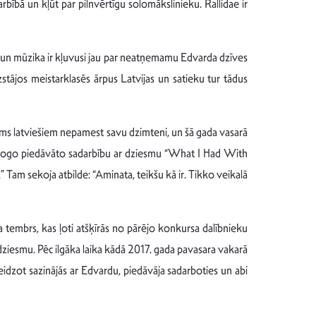
bībā un kļūt par pilnvērtīgu solomākslinieku. Rallidae ir
lā un mūzika ir kļuvusi jau par neatņemamu Edvarda dzīves
uzstājos meistarklasēs ārpus Latvijas un satieku tur tādus
jums latviešiem nepamest savu dzimteni, un šā gada vasarā
avadogo piedāvāto sadarbību ar dziesmu “What I Had With
” Tam sekoja atbilde: “Aminata, teikšu kā ir. Tikko veikalā
 tembrs, kas ļoti atšķīrās no pārējo konkursa dalībnieku
dziesmu. Pēc ilgāka laika kādā 2017. gada pavasara vakarā
idzot sazinājās ar Edvardu, piedāvāja sadarboties un abi