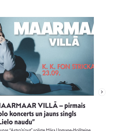
AARMAAR VILLĀ – pirmais
“Emocijas
olo koncerts un jauns singls
kļūt par
Lielo naudu”
izdod si
uzrakstī
upas “Astro’n’out” soliste Māra Upmane-Holšteine