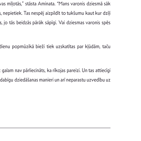
vas mīļotās,” stāsta Aminata. “Mans varonis dziesmā sāk
 nepietiek. Tas nespēj aizpildīt to tukšumu kaut kur dziļi
s, jo tās beidzās pārāk sāpīgi. Vai dziesmas varonis spēs
ienu popmūzikā bieži tiek uzskatītas par kļūdām, taču
alam nav pārliecināts, ka rīkojas pareizi. Un tas attiecīgi
savdabīgu dziedāšanas manieri un arī neparastu uzvedību uz