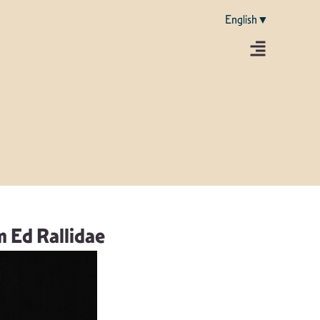
English▼
m Ed Rallidae