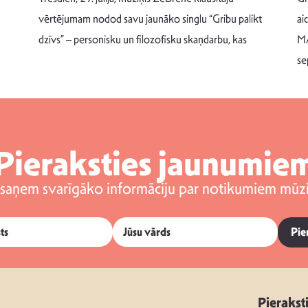
vērtējumam nodod savu jaunāko singlu “Gribu palikt
ai
dzīvs” – personisku un filozofisku skaņdarbu, kas
MA
se
Pieraksties jaunumie
 saņem svarīgāko informāciju par notikumiem mūzi
Pie
Pierakst