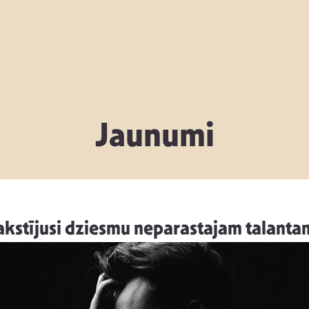
Jaunumi
kstījusi dziesmu neparastajam talanta