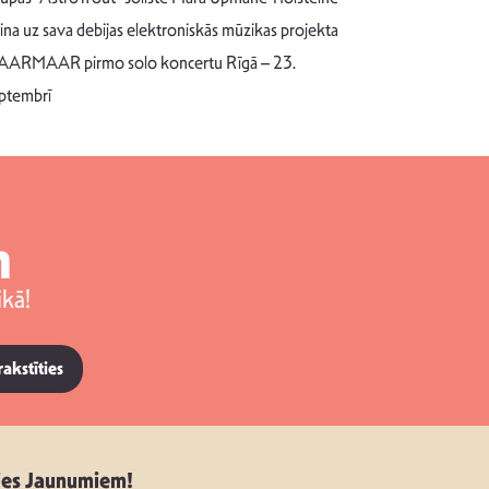
Pēc ilgākas ra
cina uz sava debijas elektroniskās mūzikas projekta
dziesmu autors
ARMAAR pirmo solo koncertu Rīgā – 23.
singlu “NESA
ptembrī
m
kā!
rakstīties
ies Jaunumiem!