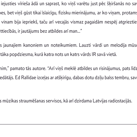
usties vīrieša ādā un saprast, ko viņš varētu just pēc šķiršanās no sa
, bet viņš gūst tikai īslaicīgu, fizisku mierinājumu, ar ko viņam, protams,
s vinam bija iepriekš, taču arī vecajās vismaz pagaidām nespēj atgrieztie
attiecībās, ir jautājums bez atbildes arī man…”
s jaunajiem kanoniem un noteikumiem. Lauzti vārdi un melodija mūsd
tāka popdziesma, kurā katra nots un katrs vārds IR savā vietā.
im,” pamato tās autore. “Arī viņš meklē atbildes un risinājumus, pats līdz g
edātājs. Ed Rallidae izceļas ar atšķirīgu, dabas dotu dziļu balss tembru, 
 mūzikas straumēšanas servisos, kā arī dzirdama Latvijas radiostacijās.