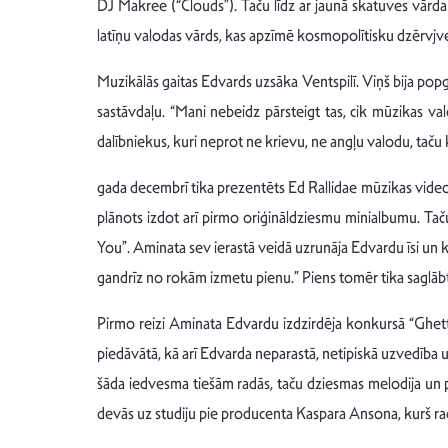
DJ Makree (“Clouds”). Taču līdz ar jaunā skatuves vārda 
latīņu valodas vārds, kas apzīmē kosmopolītisku dzērvjve
Muzikālās gaitas Edvards uzsāka Ventspilī. Viņš bija pop
sastāvdaļu. “Mani nebeidz pārsteigt tas, cik mūzikas valo
dalībniekus, kuri neprot ne krievu, ne angļu valodu, taču 
gada decembrī tika prezentēts Ed Rallidae mūzikas videok
plānots izdot arī pirmo oriģināldziesmu minialbumu. Ta
You”. Aminata sev ierastā veidā uzrunāja Edvardu īsi un ko
gandrīz no rokām izmetu pienu.” Piens tomēr tika saglābts
Pirmo reizi Aminata Edvardu izdzirdēja konkursā “Ghetto
piedāvātā, kā arī Edvarda neparastā, netipiskā uzvedība 
šāda iedvesma tiešām radās, taču dziesmas melodija un p
devās uz studiju pie producenta Kaspara Ansona, kurš ra