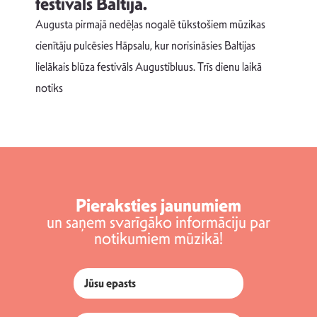
festivāls Baltijā.
p
Augusta pirmajā nedēļas nogalē tūkstošiem mūzikas
T
cienītāju pulcēsies Hāpsalu, kur norisināsies Baltijas
v
lielākais blūza festivāls Augustibluus. Trīs dienu laikā
d
notiks
Pieraksties jaunumiem
un saņem svarīgāko informāciju par
notikumiem mūzikā!