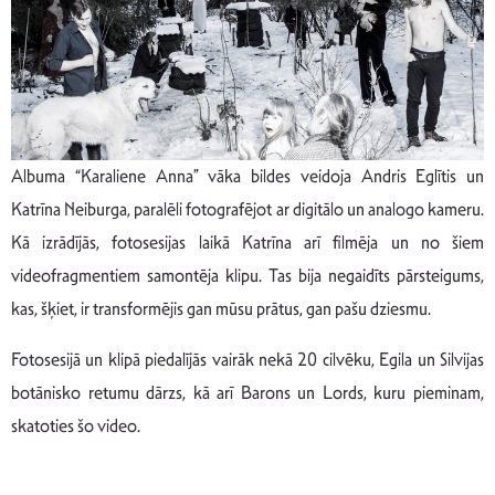
Albuma “Karaliene Anna” vāka bildes veidoja Andris Eglītis un
Katrīna Neiburga, paralēli fotografējot ar digitālo un analogo kameru.
Kā izrādījās, fotosesijas laikā Katrīna arī filmēja un no šiem
videofragmentiem samontēja klipu. Tas bija negaidīts pārsteigums,
kas, šķiet, ir transformējis gan mūsu prātus, gan pašu dziesmu.
Fotosesijā un klipā piedalījās vairāk nekā 20 cilvēku, Egila un Silvijas
botānisko retumu dārzs, kā arī Barons un Lords, kuru pieminam,
skatoties šo video.