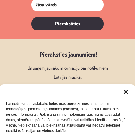
Pierakstīties
Pieraksties jaunumiem!
Un saņem jaunāko informāciju par notikumiem
Latvijas mūzikā.
Lai nodrošinātu vislabāko lietošanas pieredzi, mēs izmantojam
tehnoloģijas, piemēram, sīkdatnes (cookies), lai saglabātu un/vai piekļūtu
ierīces informācijai. Piekrišana šīm tehnoloģijām ļaus mums apstrādāt
Seko mums:
datus, piemēram, pārlūkošanas uzvedību vai unikālus identifikatorus šajā
vietnē. Nepiekrišana vai piekrišanas atsaukšana var negatīvi ietekmēt
noteiktas funkcijas un vietnes darbību.