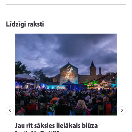
Līdzīgi raksti
Jau rīt sāksies lielākais blūza