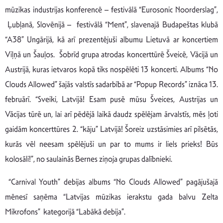
mūzikas industrijas konferencē – festivālā “Eurosonic Noorderslag”,
Ļubļanā, Slovēnijā – festivālā “Ment”, slavenajā Budapeštas klubā
“A38” Ungārijā, kā arī prezentējuši albumu Lietuvā ar koncertiem
Viļņā un Šauļos. Šobrīd grupa atrodas koncerttūrē Šveicē, Vācijā un
Austrijā, kuras ietvaros kopā tiks nospēlēti 13 koncerti. Albums “No
Clouds Allowed” šajās valstīs sadarbībā ar “Popup Records” iznāca 13.
februārī. “Sveiki, Latvijā! Esam pusē mūsu Šveices, Austrijas un
Vācijas tūrē un, lai arī pēdējā laikā daudz spēlējam ārvalstīs, mēs ļoti
gaidām koncerttūres 2. “kāju” Latvijā! Šoreiz uzstāsimies arī pilsētās,
kurās vēl neesam spēlējuši un par to mums ir liels prieks! Būs
kolosāli!”, no saulainās Bernes ziņoja grupas dalībnieki.
“Carnival Youth” debijas albums “No Clouds Allowed” pagājušajā
mēnesī saņēma “Latvijas mūzikas ierakstu gada balvu Zelta
Mikrofons” kategorijā “Labākā debija”.