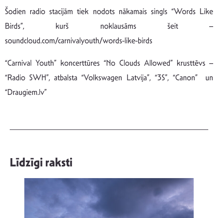
Šodien radio stacijām tiek nodots nākamais singls “Words Like
Birds”, kurš noklausāms šeit –
soundcloud.com/carnivalyouth/words-like-birds
“Carnival Youth” koncerttūres “No Clouds Allowed” krusttēvs –
“Radio SWH”, atbalsta “Volkswagen Latvija”, “3S”, “Canon” un
“Draugiem.lv”
Līdzīgi raksti