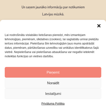
Un saņem jaunāko informāciju par notikumiem
Latvijas mūzikā.
Lai nodrošinātu vislabāko lietošanas pieredzi, mēs izmantojam
tehnoloģijas, piemēram, sīkdatnes (cookies), lai saglabātu un/vai piekļūtu
ierīces informācijai. Piekrišana šīm tehnoloģijām ļaus mums apstrādāt
Seko mums:
datus, piemēram, pārlūkošanas uzvedību vai unikālus identifikatorus šajā
vietnē. Nepiekrišana vai piekrišanas atsaukšana var negatīvi ietekmēt
noteiktas funkcijas un vietnes darbību.
Pieņemt
Par mums
Kontakti
Noraidīt
Privātuma Politika
Iestatījumi
Privātuma Politika