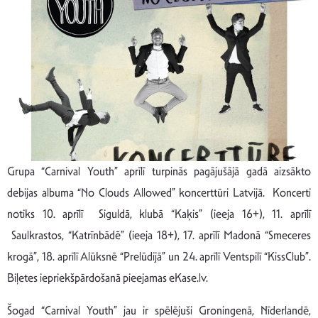
Grupa “Carnival Youth” aprīlī turpinās pagājušājā gadā aizsākto
debijas albuma “No Clouds Allowed” koncerttūri Latvijā. Koncerti
notiks 10. aprīlī Siguldā, klubā “Kaķis” (ieeja 16+), 11. aprīlī
Saulkrastos, “Katrīnbādē” (ieeja 18+), 17. aprīlī Madonā “Smeceres
krogā”, 18. aprīlī Alūksnē “Prelūdijā” un 24. aprīlī Ventspilī “KissClub”.
Biļetes iepriekšpārdošanā pieejamas eKase.lv.
Šogad “Carnival Youth” jau ir spēlējuši Groningenā, Nīderlandē,