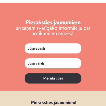
Pieraksties jaunumiem
un saņem svarīgāko informāciju par
notikumiem mūzikā!
Pierakstīties
Pieraksties jaunumiem!