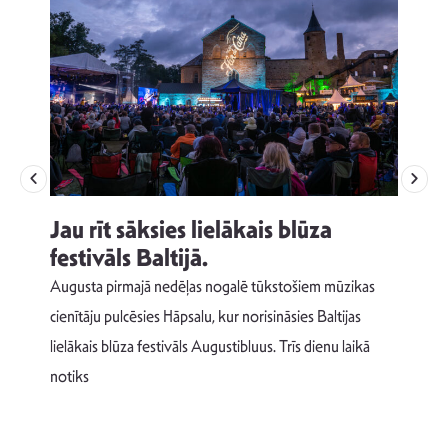
Jau rīt sāksies lielākais blūza
festivāls Baltijā.
p
Augusta pirmajā nedēļas nogalē tūkstošiem mūzikas
T
cienītāju pulcēsies Hāpsalu, kur norisināsies Baltijas
v
lielākais blūza festivāls Augustibluus. Trīs dienu laikā
d
notiks