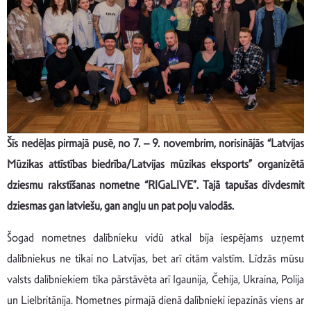
Šīs nedēļas pirmajā pusē, no 7. – 9. novembrim, norisinājās “Latvijas
Mūzikas attīstības biedrība/Latvijas mūzikas eksports” organizētā
dziesmu rakstīšanas nometne “RIGaLIVE”. Tajā tapušas divdesmit
dziesmas gan latviešu, gan angļu un pat poļu valodās.
Šogad nometnes dalībnieku vidū atkal bija iespējams uzņemt
dalībniekus ne tikai no Latvijas, bet arī citām valstīm. Līdzās mūsu
valsts dalībniekiem tika pārstāvēta arī Igaunija, Čehija, Ukraina, Polija
un Lielbritānija. Nometnes pirmajā dienā dalībnieki iepazinās viens ar