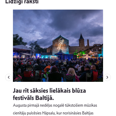
Līdzīgi raksti
Jau rīt sāksies lielākais blūza
festivāls Baltijā.
p
Augusta pirmajā nedēļas nogalē tūkstošiem mūzikas
T
cienītāju pulcēsies Hāpsalu, kur norisināsies Baltijas