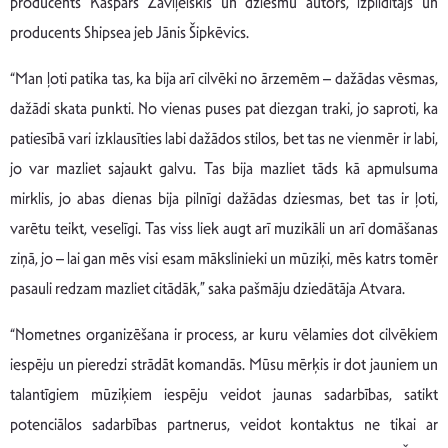
producents Kaspars Zaviļeiskis un dziesmu autors, izpildītājs un
producents Shipsea jeb Jānis Šipkēvics.
“Man ļoti patika tas, ka bija arī cilvēki no ārzemēm – dažādas vēsmas,
dažādi skata punkti. No vienas puses pat diezgan traki, jo saproti, ka
patiesībā vari izklausīties labi dažādos stilos, bet tas ne vienmēr ir labi,
jo var mazliet sajaukt galvu. Tas bija mazliet tāds kā apmulsuma
mirklis, jo abas dienas bija pilnīgi dažādas dziesmas, bet tas ir ļoti,
varētu teikt, veselīgi. Tas viss liek augt arī muzikāli un arī domāšanas
ziņā, jo – lai gan mēs visi esam mākslinieki un mūziķi, mēs katrs tomēr
pasauli redzam mazliet citādāk,” saka pašmāju dziedātāja Atvara.
“Nometnes organizēšana ir process, ar kuru vēlamies dot cilvēkiem
iespēju un pieredzi strādāt komandās. Mūsu mērķis ir dot jauniem un
talantīgiem mūziķiem iespēju veidot jaunas sadarbības, satikt
potenciālos sadarbības partnerus, veidot kontaktus ne tikai ar