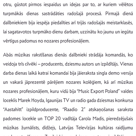
otru, gūstot pirmos iespaidus un idejas par to, ar kuriem vēlētos
turpmākās dienas sastrādāties radošajā procesā. Pirmajā dienā
dalībniekiem bija iespēja piedalīties arī trijās radošajās meistarklasēs,
lai sagatavotos turpmāko dienu darbam, uzzinātu ko jaunu un iegūtu
vērtīgus padomus no nozares profesionāļiem.
Abās mūzikas rakstīšanas dienās dalībnieki strādāja komandās, ko
veidoja trīs cilvēki – producents, dziesmu autors un izpildītājs. Vienas
darba dienas laikā katrai komandai bija jāieraksta singla demo versija
un vakarā jāprezentē pārējiem nozares kolēģiem, kā arī mūzikas
nozares profesionāļiem, kuru vidū bija “Music Export Poland” valdes
loceklis Marek Hoyda, Igaunijas TV un radio gada dziesmas konkursa
“Aastahitt” izpildproducente, “Raadio 2” atskaņošanas saraksta
padomes locekle un TOP 20 vadītāja Carola Madis, pieredzējušais
mūzikas žurnālists, dīdžejs, Latvijas Televīzijas kultūras raidījumu