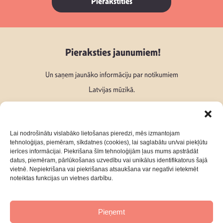
Pierakstīties
Pieraksties jaunumiem!
Un saņem jaunāko informāciju par notikumiem
Latvijas mūzikā.
Lai nodrošinātu vislabāko lietošanas pieredzi, mēs izmantojam
tehnoloģijas, piemēram, sīkdatnes (cookies), lai saglabātu un/vai piekļūtu
ierīces informācijai. Piekrišana šīm tehnoloģijām ļaus mums apstrādāt
Seko mums:
datus, piemēram, pārlūkošanas uzvedību vai unikālus identifikatorus šajā
vietnē. Nepiekrišana vai piekrišanas atsaukšana var negatīvi ietekmēt
noteiktas funkcijas un vietnes darbību.
Pieņemt