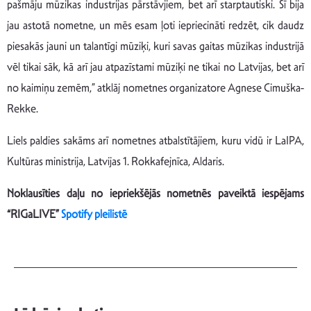
pašmāju mūzikas industrijas pārstāvjiem, bet arī starptautiski. Šī bija
jau astotā nometne, un mēs esam ļoti iepriecināti redzēt, cik daudz
piesakās jauni un talantīgi mūziķi, kuri savas gaitas mūzikas industrijā
vēl tikai sāk, kā arī jau atpazīstami mūziķi ne tikai no Latvijas, bet arī
no kaimiņu zemēm,” atklāj nometnes organizatore Agnese Cimuška-
Rekke.
Liels paldies sakāms arī nometnes atbalstītājiem, kuru vidū ir LaIPA,
Kultūras ministrija, Latvijas 1. Rokkafejnīca, Aldaris.
Noklausīties daļu no iepriekšējās nometnēs paveiktā iespējams
“RIGaLIVE”
Spotify pleilistē