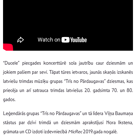
“Ducele” piecgades koncerttūrē sola jautrību caur dziesmām un
jokiem pašiem par sevi. Tāpat tūres ietvaros, jaunās skaņās izskanēs
latviešu trimdas mūziķu grupas “Trīs no Pārdaugavas” dziesmas, kas
priecēja un arī satrauca trimdas latviešus 20. gadsimta 70. un 80.
gados.
Leģendārās grupas “Trīs no Pārdaugavas” un tā līdera Viļņa Baumaņa
stāstus par dzīvi trimdā un dziesmām aprakstījusi Nora Ikstena,
grāmata un CD izdoti izdevniecībā
MicRec
2019.gada nogalē.