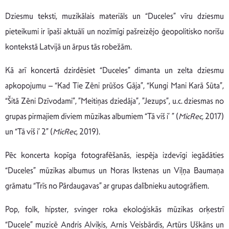
Dziesmu teksti, muzikālais materiāls un “Duceles” vīru dziesmu
pieteikumi ir īpaši aktuāli un nozīmīgi pašreizējo ģeopolitisko norišu
kontekstā Latvijā un ārpus tās robežām.
Kā arī koncertā dzirdēsiet “Duceles” dimanta un zelta dziesmu
apkopojumu – “Kad Tie Zēni prūšos Gāja”, “Kungi Mani Karā Sūta”,
“Šitā Zēni Dzīvodami”, ”Meitiņas dziedāja”, ”Jezups”, u.c. dziesmas no
grupas pirmajiem diviem mūzikas albumiem “Tā viš i’ ” (
MicRec,
2017)
un “Tā viš i’ 2” (
MicRec
, 2019).
Pēc koncerta kopīga fotografēšanās, iespēja izdevīgi iegādāties
“Duceles” mūzikas albumus un Noras Ikstenas un Viļņa Baumaņa
grāmatu “Trīs no Pārdaugavas” ar grupas dalībnieku autogrāfiem.
Pop, folk, hipster, svinger roka ekoloģiskās mūzikas orķestrī
“Ducele” muzicē Andris Alviķis, Arnis Veisbārdis, Artūrs Uškāns un