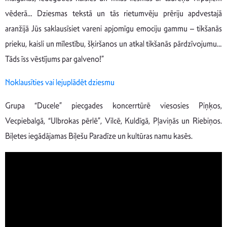
vēderā… Dziesmas tekstā un tās rietumvēju prēriju apdvestajā
aranžijā Jūs saklausīsiet vareni apjomīgu emociju gammu – tikšanās
prieku, kaisli un mīlestību, šķiršanos un atkal tikšanās pārdzīvojumu…
Tāds īss vēstījums par galveno!”
Noklausīties vai lejuplādēt dziesmu
Grupa “Ducele” piecgades koncerrtūrē viesosies Piņķos,
Vecpiebalgā, “Ulbrokas pērlē”, Vilcē, Kuldīgā, Pļaviņās un Riebiņos.
Biļetes iegādājamas Biļešu Paradīze un kultūras namu kasēs.