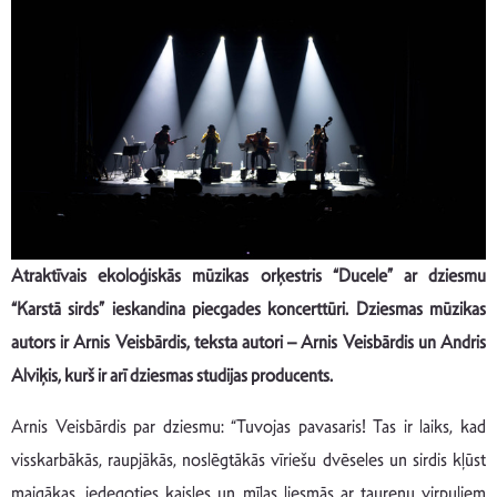
Atraktīvais ekoloģiskās mūzikas orķestris “Ducele” ar dziesmu
“Karstā sirds” ieskandina piecgades koncerttūri. Dziesmas mūzikas
autors ir Arnis Veisbārdis, teksta autori – Arnis Veisbārdis un Andris
Alviķis, kurš ir arī dziesmas studijas producents.
Arnis Veisbārdis par dziesmu: “Tuvojas pavasaris! Tas ir laiks, kad
visskarbākās, raupjākās, noslēgtākās vīriešu dvēseles un sirdis kļūst
maigākas, iedegoties kaisles un mīlas liesmās ar taureņu virpuļiem