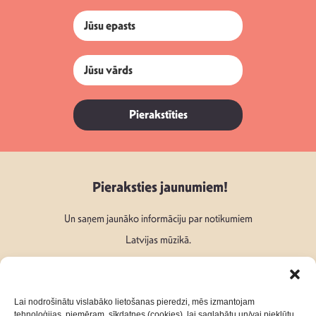
Pierakstīties
Pieraksties jaunumiem!
Un saņem jaunāko informāciju par notikumiem
Latvijas mūzikā.
Lai nodrošinātu vislabāko lietošanas pieredzi, mēs izmantojam
tehnoloģijas, piemēram, sīkdatnes (cookies), lai saglabātu un/vai piekļūtu