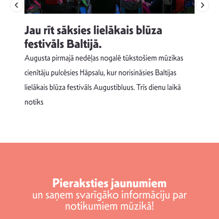
Jau rīt sāksies lielākais blūza
festivāls Baltijā.
p
Augusta pirmajā nedēļas nogalē tūkstošiem mūzikas
T
cienītāju pulcēsies Hāpsalu, kur norisināsies Baltijas
v
lielākais blūza festivāls Augustibluus. Trīs dienu laikā
d
notiks
Pieraksties jaunumiem
un saņem svarīgāko informāciju par
notikumiem mūzikā!