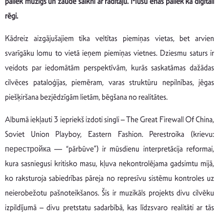
paliek mūžīgs un zaudē saikni ar radītāju. Mūsu ēnas paliek kā digitāli
rēgi.
Kādreiz aizgājušajiem tika veltītas piemiņas vietas, bet arvien
svarīgāku lomu to vietā ieņem piemiņas vietnes. Dziesmu saturs ir
veidots par iedomātām perspektīvām, kurās saskatāmas dažādas
cilvēces pataloģijas, piemēram, varas struktūru nepilnības, jēgas
piešķiršana bezjēdzīgām lietām, bēgšana no realitātes.
Albumā iekļauti 3 iepriekš izdoti singli – The Great Firewall Of China,
Soviet Union Playboy, Eastern Fashion. Perestroika (krievu:
перестройка — “pārbūve”) ir mūsdienu interpretācija reformai,
kura sasniegusi kritisko masu, kļuva nekontrolējama gadsimtu mijā,
ko raksturoja sabiedrības pāreja no represīvu sistēmu kontroles uz
neierobežotu pašnoteikšanos. Šis ir muzikāls projekts divu cilvēku
izpildījumā – divu pretstatu sadarbībā, kas līdzsvaro realitāti ar tās