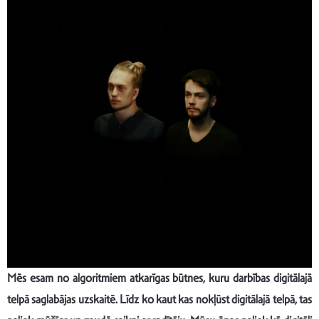
Mēs esam no algoritmiem atkarīgas būtnes, kuru darbības digitālajā
telpā saglabājas uzskaitē. Līdz ko kaut kas nokļūst digitālajā telpā, tas