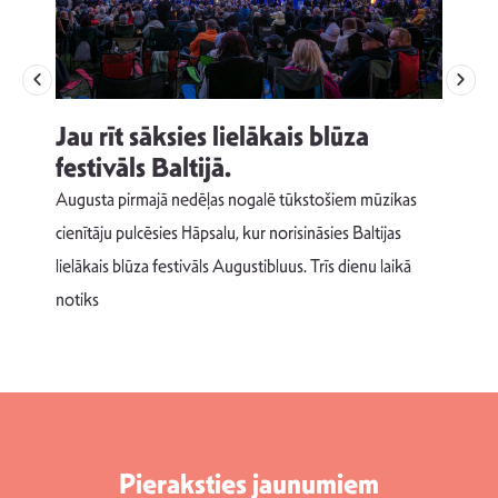
Jau rīt sāksies lielākais blūza
festivāls Baltijā.
p
Augusta pirmajā nedēļas nogalē tūkstošiem mūzikas
T
cienītāju pulcēsies Hāpsalu, kur norisināsies Baltijas
v
lielākais blūza festivāls Augustibluus. Trīs dienu laikā
d
notiks
Pieraksties jaunumiem