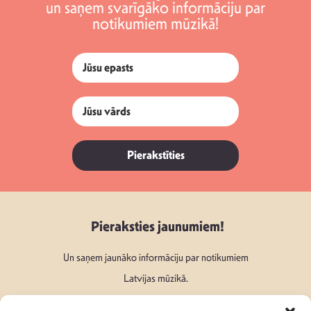
un saņem svarīgāko informāciju par
notikumiem mūzikā!
Pierakstīties
Pieraksties jaunumiem!
Un saņem jaunāko informāciju par notikumiem
Latvijas mūzikā.