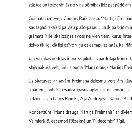
stāstos un fotogrāfijās no viņa bērnības līdz pat pēdējam 
Grāmatas izdevējs Guntars Račs stāsta: “Mārtiņš Freimanis
kas tagad izkaisīti pa visu plašo pasauli, un ik pa brīdi
grāmata ir lielisks izziņas avots ne vien tiem, kurus in
dzīvo tik ilgi, cik ilgi dzīvo viņu dziesmas. Izskatās, ka M
Jau vairākas nedēļas iepriekš pilnībā izpārdotajā koncert
klajā nākušā veltījumu albuma “Mans draugs Mārtiņš Freima
Uz skatuves ar savām Freimaņa dziesmu versijām kāpa tā
iznācienu publikā izsauca īpašus aplausus un emocijas
izdziedāja arī Lauris Reiniks, Aija Andrejeva, Katrīna Bin
Koncerttūre “Mans draugs Mārtiņš Freimanis” ar divie
Valmierā, 8. decembrī Rēzeknē un 11. decembrī Rīgā.