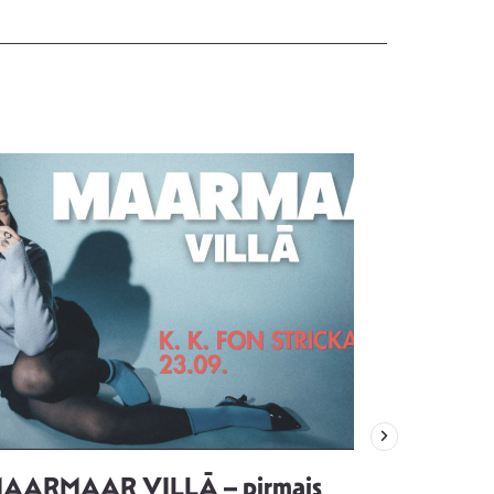
AARMAAR VILLĀ – pirmais
“Emocijas