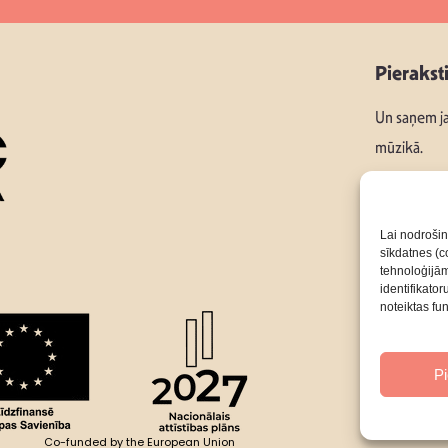
Pierakst
Un saņem ja
mūzikā.
Lai nodrošin
sīkdatnes (co
Seko mums
tehnoloģijā
identifikato
noteiktas fu
P
Co-funded by the European Union