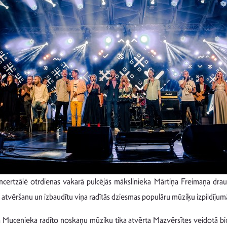
certzālē otrdienas vakarā pulcējās mākslinieka Mārtiņa Freimaņa draugi,
 atvēršanu un izbaudītu viņa radītās dziesmas populāru mūziķu izpildīju
a Mucenieka radīto noskaņu mūziku tika atvērta Mazvērsītes veidotā biog