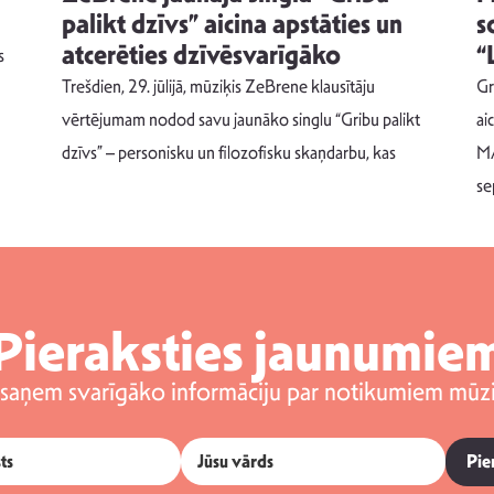
palikt dzīvs” aicina apstāties un
s
atcerēties dzīvēsvarīgāko
“
s
Trešdien, 29. jūlijā, mūziķis ZeBrene klausītāju
Gr
vērtējumam nodod savu jaunāko singlu “Gribu palikt
ai
dzīvs” – personisku un filozofisku skaņdarbu, kas
MA
se
Pieraksties jaunumie
 saņem svarīgāko informāciju par notikumiem mūzi
Pie