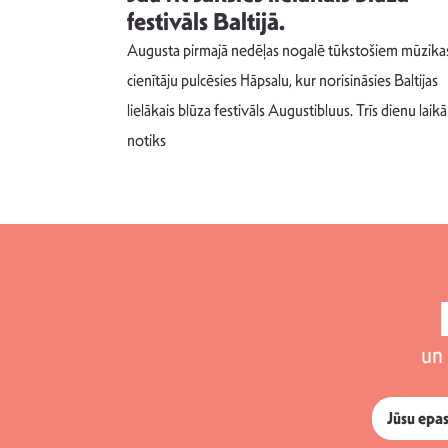
s nav ko
festivāls Baltijā.
Augusta pirmajā nedēļas nogalē tūkstošiem mūzika
m un spējai
cienītāju pulcēsies Hāpsalu, kur norisināsies Baltijas
 šādu noskaņu
lielākais blūza festivāls Augustibluus. Trīs dienu laikā
notiks
un