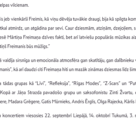
elpas vilcienam.
 jeb vienkārši Freimis, kā viņu dēvēja tuvākie draugi, bija kā spilgta kom
m atkal atmirdz, un atgādina par sevi. Caur dziesmām, atziņām, dzejoļiem,
teresē Mārtiņa Freimaņa dzīves fakti, bet arī latviešu populārās mūzikas 
ārtiņš Freimanis būs mūžīgs.”
ā valdīja sirsnīga un emocionāla atmosfēra gan skatītāju, gan dalībnieku v
nis”, kā arī daudzi citi Freimaņa hiti un mazāk zināmas dziesmas līdz šim
das grupas kā “Līvi”, “Refleksija”, “Rīgas Modes”, “Z-Scars” un “Put
. Kopā ar Jāņa Strazda pavadošo grupu un saksofonistu Zinti Žvartu,
dere, Madara Grēgere, Gatis Mūrnieks, Andris Ērglis, Olga Rajecka, Kārlis 
m koncertiem viesosies 22. septembrī Liepājā, 14. oktobrī Tukumā, 3.