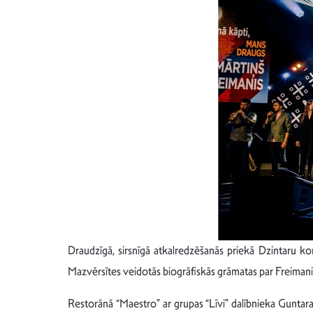
Draudzīgā, sirsnīgā atkalredzēšanās priekā Dzintaru kon
Mazvērsītes veidotās biogrāfiskās grāmatas par Freimani
Restorānā “Maestro” ar grupas “Līvi” dalībnieka Guntar