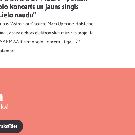
olo koncerts un jauns singls
kļūt par
Lielo naudu”
izdod si
uzrakstī
upas “Astro’n’out” soliste Māra Upmane-Holšteine
Pēc ilgākas ra
cina uz sava debijas elektroniskās mūzikas projekta
dziesmu autors
ARMAAR pirmo solo koncertu Rīgā – 23.
singlu “NESA
ptembrī
m
kā!
rakstīties