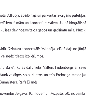
ēta. Atlidoja, apžilbināja un pārvērtās zvaigžņu putekļos,
 seriāliem, filmām un koncertierakstiem. Jaunā biogrāfiskā
aizkulises deviņdesmitajos gados un gadsimtu mijā. Mūziķi
idū. Dzintaru koncertzālē izskanēja lielākā daļa no jūnijā
 vēl nedzirdētos izpildījumos.
nu Balle”, kuras dalībnieks Valters Frīdenbergs ar savu
 daudzveidīgos solo, duetos un trio Freimaņa melodijas
Būmeisters, Ralfs Eilands.
 novembrī Jelgavā, 10. novembrī Aizputē, 30. novembrī