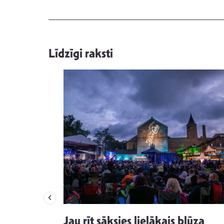
Līdzīgi raksti
izdod
Jau rīt sāksies lielākais blūza