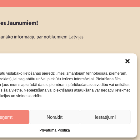
ies Jaunumiem!
unāko informāciju par notikumiem Latvijas
ātu vislabāko lietošanas pieredzi, mēs izmantojam tehnoloģijas, piemēram,
okies), lai saglabātu un/vai piekļūtu ierīces informācijai. Piekrišana šīm
:
m ļaus mums apstrādāt datus, piemēram, pārlūkošanas uzvedību vai unikālus
rus šajā vietnē. Nepiekrišana vai piekrišanas atsaukšana var negatīvi ietekmēt
nkcijas un vietnes darbību.
ieņemt
Noraidīt
Iestatījumi
Privātuma Politika