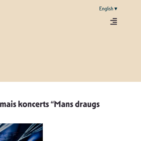
English▼
rmais koncerts “Mans draugs