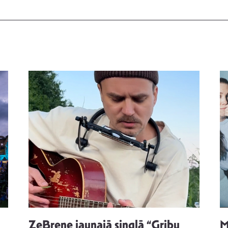
ZeBrene jaunajā singlā “Gribu
M