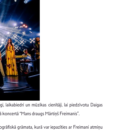
 laikabiedri un mūzikas cienītāji, lai piedzīvotu Daigas
mā koncertā “Mans draugs Mārtiņš Freimanis”.
rāfiskā grāmata, kurā var iepazīties ar Freimani atmiņu