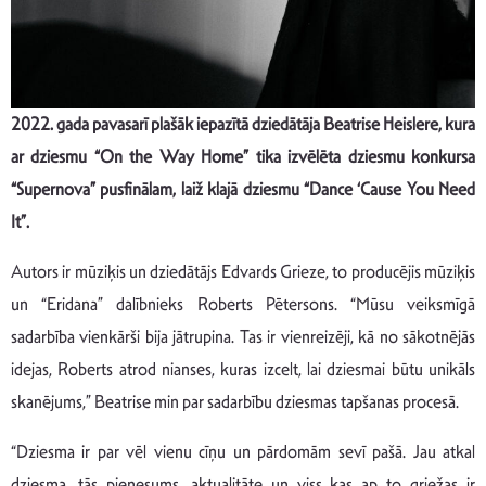
2022. gada pavasarī plašāk iepazītā dziedātāja Beatrise Heislere, kura
ar dziesmu “On the Way Home” tika izvēlēta dziesmu konkursa
“Supernova” pusfinālam, laiž klajā dziesmu “Dance ‘Cause You Need
It”.
Autors ir mūziķis un dziedātājs Edvards Grieze, to producējis mūziķis
un “Eridana” dalībnieks Roberts Pētersons. “Mūsu veiksmīgā
sadarbība vienkārši bija jātrupina. Tas ir vienreizēji, kā no sākotnējās
idejas, Roberts atrod nianses, kuras izcelt, lai dziesmai būtu unikāls
skanējums,” Beatrise min par sadarbību dziesmas tapšanas procesā.
“Dziesma ir par vēl vienu cīņu un pārdomām sevī pašā. Jau atkal
dziesma, tās pienesums, aktualitāte un viss kas ap to griežas ir