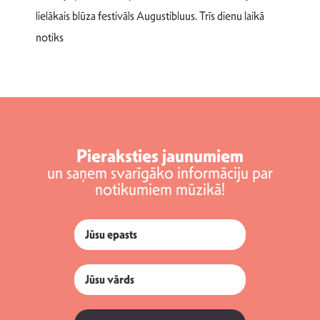
v
lielākais blūza festivāls Augustibluus. Trīs dienu laikā
d
notiks
Pieraksties jaunumiem
un saņem svarīgāko informāciju par
notikumiem mūzikā!