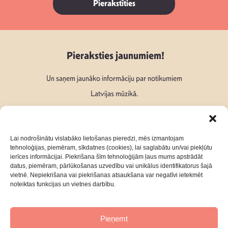
Pierakstīties
Pieraksties jaunumiem!
Un saņem jaunāko informāciju par notikumiem
Latvijas mūzikā.
Lai nodrošinātu vislabāko lietošanas pieredzi, mēs izmantojam
tehnoloģijas, piemēram, sīkdatnes (cookies), lai saglabātu un/vai piekļūtu
ierīces informācijai. Piekrišana šīm tehnoloģijām ļaus mums apstrādāt
Seko mums:
datus, piemēram, pārlūkošanas uzvedību vai unikālus identifikatorus šajā
vietnē. Nepiekrišana vai piekrišanas atsaukšana var negatīvi ietekmēt
noteiktas funkcijas un vietnes darbību.
Pieņemt