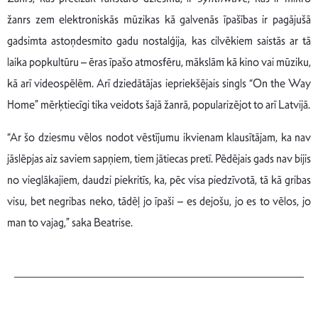
žanrs zem elektroniskās mūzikas kā galvenās īpašības ir pagājušā
gadsimta astoņdesmito gadu nostalģija, kas cilvēkiem saistās ar tā
laika popkultūru – ēras īpašo atmosfēru, mākslām kā kino vai mūziku,
kā arī videospēlēm. Arī dziedātājas iepriekšējais singls “On the Way
Home” mērķtiecīgi tika veidots šajā žanrā, popularizējot to arī Latvijā.
“Ar šo dziesmu vēlos nodot vēstījumu ikvienam klausītājam, ka nav
jāslēpjas aiz saviem sapņiem, tiem jātiecas pretī. Pēdējais gads nav bijis
no vieglākajiem, daudzi piekritīs, ka, pēc visa piedzīvotā, tā kā gribas
visu, bet negribas neko, tādēļ jo īpaši – es dejošu, jo es to vēlos, jo
man to vajag,” saka Beatrise.