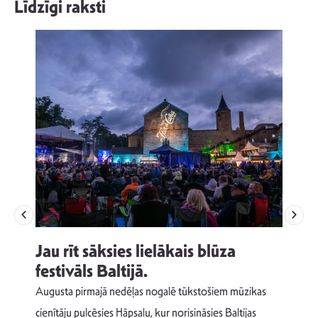
Līdzīgi raksti
Jau rīt sāksies lielākais blūza
festivāls Baltijā.
p
Augusta pirmajā nedēļas nogalē tūkstošiem mūzikas
T
cienītāju pulcēsies Hāpsalu, kur norisināsies Baltijas