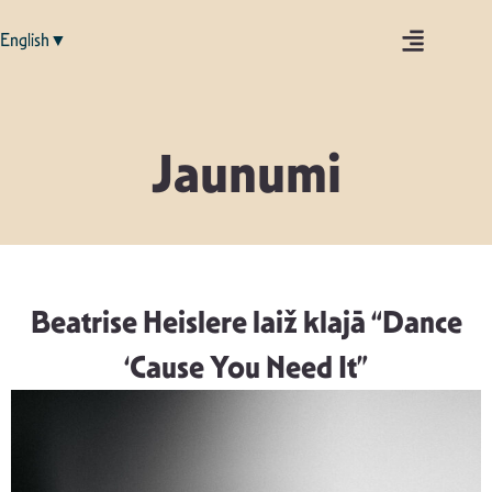
English▼
Jaunumi
Beatrise Heislere laiž klajā “Dance
‘Cause You Need It”