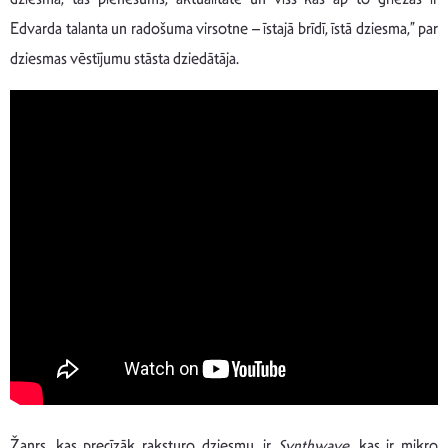
Edvarda talanta un radošuma virsotne – īstajā brīdī, īstā dziesma,” par
dziesmas vēstījumu stāsta dziedātāja.
Žanrs, kas precīzāk raksturo dziesmu, ir
Synthwave
, kas ir mikro