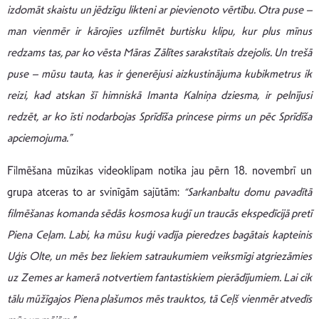
izdomāt skaistu un jēdzīgu likteni ar pievienoto vērtību. Otra puse –
man vienmēr ir kārojies uzfilmēt burtisku klipu, kur
plus mīnus
redzams
tas, par ko vēsta Māras Zālītes sarakstīt
ais dzejolis. Un t
rešā
puse – mūsu tauta, kas ir ģenerējusi aizkustinājuma kubikmetrus ik
reizi, kad atskan šī himniskā Imanta Kalniņa dziesma, ir pelnījusi
redzēt
,
ar ko īsti nodarbojas Sprīdīša princese pirms un pēc Sprīdīša
apciemojuma
.”
Filmēšana mūzikas videoklipam notika jau pērn 18. novembrī un
grupa atceras to ar svinīgām sajūtām:
“
Sarkanbaltu domu pavadītā
filmēšanas komanda sēdās kosmosa kuģī un traucās ekspedīcijā pretī
Piena Ceļam. Labi, ka mūsu kuģi vadīja pieredzes bagātais kapteinis
Uģis Olte, un mēs bez liekiem satraukumiem veiksmīgi atgriezāmies
uz Zemes ar kamerā notvertiem fantastiskiem pierādījumiem. Lai cik
tālu mūžīgajos Piena plašumos mēs trauktos, tā Ceļš vienmēr atvedīs