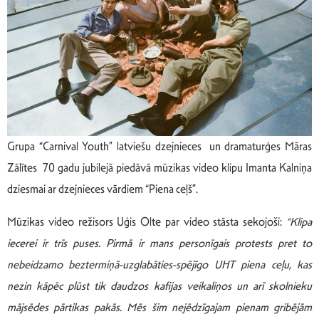
Grupa “Carnival Youth” latviešu dzejnieces un dramaturģes Māras
Zālītes 70 gadu jubilejā piedāvā mūzikas video klipu Imanta Kalniņa
dziesmai ar dzejnieces vārdiem “Piena ceļš”.
Mūzikas video režisors Uģis Olte par video stāsta sekojoši:
“Klipa
iecerei ir trīs puses.
Pirmā ir mans personīgais protests pret to
nebeidzamo beztermiņā-uzglabāties-spējīgo UHT piena ceļu, kas
nez
in
kāpēc plūst tik daudzos kafijas veikaliņos un arī skolnieku
mājsēdes pārtikas pakās. Mēs šim nejēdzīgajam pienam gribējām