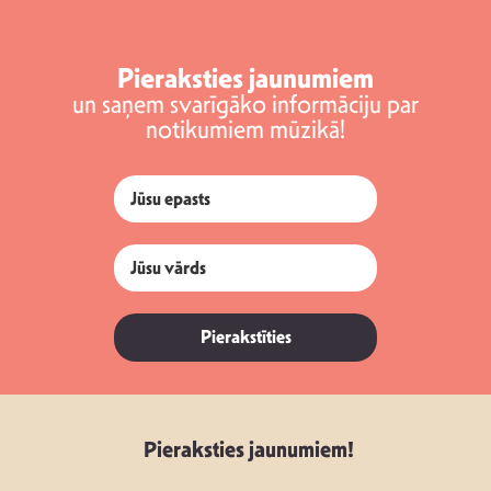
Pieraksties jaunumiem
un saņem svarīgāko informāciju par
notikumiem mūzikā!
Pierakstīties
Pieraksties jaunumiem!