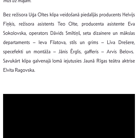
mūs uz mājām.
”
Bez režisora Uģa Oltes klipa veidošanā piedalījās producents Helvijs
Fiņķis, režisora asistents Teo Olte, producenta asistente Eva
Sokolovska, operators Dāvids Smiltiņš, seta dizainere un mākslas
departaments – Ieva Filatova, stils un grims – Līva Drešere,
specefekti un montāža – Jānis Ērglis, gafferis – Arvis Belovs.
Savukārt klipa galvenajā lomā iejutusies Jaunā Rīgas teātra aktrise
Elvita Ragovska.