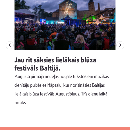
Jau rīt sāksies lielākais blūza
festivāls Baltijā.
p
Augusta pirmajā nedēļas nogalē tūkstošiem mūzikas
T
cienītāju pulcēsies Hāpsalu, kur norisināsies Baltijas
v
lielākais blūza festivāls Augustibluus. Trīs dienu laikā
d
notiks