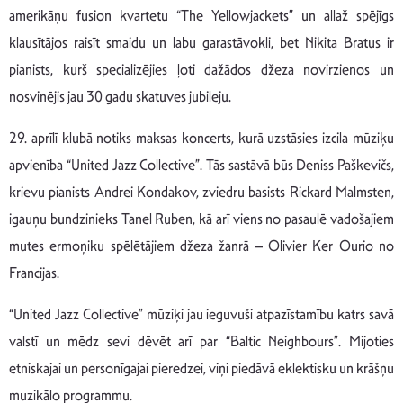
amerikāņu fusion kvartetu “The Yellowjackets” un allaž spējīgs
klausītājos raisīt smaidu un labu garastāvokli, bet Nikita Bratus ir
pianists, kurš specializējies ļoti dažādos džeza novirzienos un
nosvinējis jau 30 gadu skatuves jubileju.
29. aprīlī klubā notiks maksas koncerts, kurā uzstāsies izcila mūziķu
apvienība “United Jazz Collective”. Tās sastāvā būs Deniss Paškevičs,
krievu pianists Andrei Kondakov, zviedru basists Rickard Malmsten,
igauņu bundzinieks Tanel Ruben, kā arī viens no pasaulē vadošajiem
mutes ermoņiku spēlētājiem džeza žanrā – Olivier Ker Ourio no
Francijas.
“United Jazz Collective” mūziķi jau ieguvuši atpazīstamību katrs savā
valstī un mēdz sevi dēvēt arī par “Baltic Neighbours”. Mijoties
etniskajai un personīgajai pieredzei, viņi piedāvā eklektisku un krāšņu
muzikālo programmu.