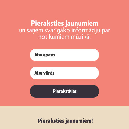
Pieraksties jaunumiem
un saņem svarīgāko informāciju par
notikumiem mūzikā!
Pierakstīties
Pieraksties jaunumiem!