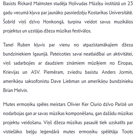
Basists Rickard Malmsten studēja Holivudas Mūziķu institūtā un 23
gadu vecumā kļuva par jaunāko pasniedzēju Kostarikas Universitātē.
Šobrīd viņš dzīvo Honkongā, turpina veidot savus muzikālos
projektus un uzstājas džeza mūzikas festivālos.
Tanel Ruben kļuvis par vienu no atpazīstamākajiem džeza
bundziniekiem Igaunijā. Pateicoties savai neatlaidībai un aktivitātei,
viņš sadarbojies ar daudziem zināmiem mūziķiem no Eiropas,
Krievijas un ASV. Piemēram, zviedru basistu Anders Jormin,
amerikāņu saksofonistu Dave Liebman un amerikāņu bundzinieku
Brian Melvin.
Mutes ermoņiku spēles meistars Olivier Ker Ourio dzīvo Parīzē un
nodarbojas gan ar savas mūzikas komponēšanu, gan dažādu mūzikas
projektu veidošanu. Viņš džeza mūzikas pasaulē tiek uzskatīts par
vistiešāko beļģu leģendārā mutes ermoņiku spēlētāja Toots