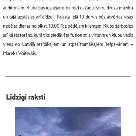
auditorijām. Klubā būs iespējams dzirdēt dažādu žanru džeza mūziku
un tajā uzstāsies arī dīdžeji. Palasta ielā 10 durvis būs atvērtas visas
nedēļas dienas no plkst. 10.00 līdz pēdējam klientam. Klubs darbosies
arī kā restorāns, kurā tiks piedāvāta fusion stila virtuve un klubu vadīs
viens no Latvijā atzītākajiem un atpazīstamākajiem šefpavāriem –
Mareks Voiteckis.
Līdzīgi raksti