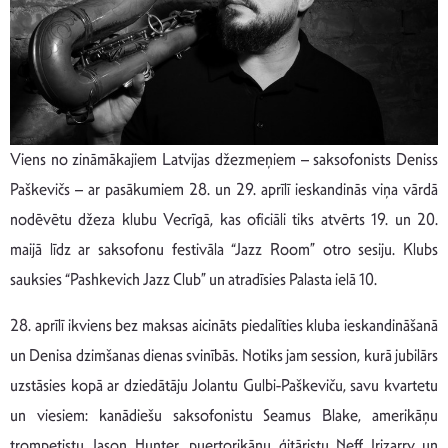
Viens no zināmākajiem Latvijas džezmeņiem – saksofonists Deniss
Paškevičs – ar pasākumiem 28. un 29. aprīlī ieskandinās viņa vārdā
nodēvētu džeza klubu Vecrīgā, kas oficiāli tiks atvērts 19. un 20.
maijā līdz ar saksofonu festivāla “Jazz Room” otro sesiju. Klubs
sauksies “Pashkevich Jazz Club” un atradīsies Palasta ielā 10.
28. aprīlī ikviens bez maksas aicināts piedalīties kluba ieskandināšanā
un Denisa dzimšanas dienas svinībās. Notiks jam session, kurā jubilārs
uzstāsies kopā ar dziedātāju Jolantu Gulbi-Paškeviču, savu kvartetu
un viesiem: kanādiešu saksofonistu Seamus Blake, amerikāņu
trompetistu Jason Hunter, puertorikāņu ģitāristu Neff Irizarry un