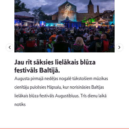
Jau rīt sāksies lielākais blūza
festivāls Baltijā.
p
Augusta pirmajā nedēļas nogalē tūkstošiem mūzikas
T
cienītāju pulcēsies Hāpsalu, kur norisināsies Baltijas
v
lielākais blūza festivāls Augustibluus. Trīs dienu laikā
d
notiks