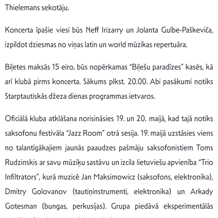
Thielemans sekotāju.
Koncerta īpašie viesi būs Neff Irizarry un Jolanta Gulbe-Paškeviča,
izpildot dziesmas no viņas latin un world mūzikas repertuāra.
Biļetes maksās 15 eiro, būs nopērkamas “Biļešu paradīzes” kasēs, kā
arī klubā pirms koncerta. Sākums plkst. 20.00. Abi pasākumi notiks
Starptautiskās džeza dienas programmas ietvaros.
Oficiālā kluba atklāšana norisināsies 19. un 20. maijā, kad tajā notiks
saksofonu festivāla “Jazz Room” otrā sesija. 19. maijā uzstāsies viens
no talantīgākajiem jaunās paaudzes pašmāju saksofonistiem Toms
Rudzinskis ar savu mūziķu sastāvu un izcila lietuviešu apvienība “Trio
Infiltrators”, kurā muzicē Jan Maksimowicz (saksofons, elektronika),
Dmitry Golovanov (tautiņinstrumenti, elektronika) un Arkady
Gotesman (bungas, perkusijas). Grupa piedāvā eksperimentālās