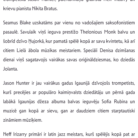
krievu pianistu Nikita Bratus.
Seamus Blake uzskatāms par vienu no vadošajiem saksofonistiem
pasaulē. Savulaik viņš ieguva prestižo Thelonious Monk balvu un
šobrīd dzīvo Ņujorkā, kur pamatā spēlē kopā ar savu kvintetu, kā arī
citiem Lielā ābola mūzikas meistariem. Speciāli Denisa dzimšanas
dienai viņš sagatavojis vairākas savas oriģināldziesmas, ko dziedās
Jolanta.
Jason Hunter ir jau vairākus gadus Igaunijā dzīvojošs trompetists,
kurš precējies ar populāro kaimiņvalsts dziedātāju un pērnā gada
labākā Igaunijas džeza albuma balvas ieguvēju Sofia Rubina un
muzicē gan kopā ar sievu, gan ar daudziem citiem starptautiski
zināmiem mūziķiem.
Neff Irizarry primāri ir latin jazz meistars, kurš spēlējis kopā pat ar