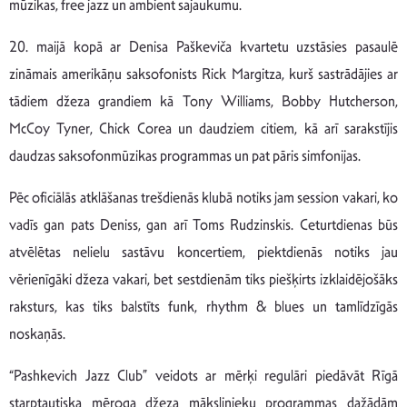
mūzikas, free jazz un ambient sajaukumu.
20. maijā kopā ar Denisa Paškeviča kvartetu uzstāsies pasaulē
zināmais amerikāņu saksofonists Rick Margitza, kurš sastrādājies ar
tādiem džeza grandiem kā Tony Williams, Bobby Hutcherson,
McCoy Tyner, Chick Corea un daudziem citiem, kā arī sarakstījis
daudzas saksofonmūzikas programmas un pat pāris simfonijas.
Pēc oficiālās atklāšanas trešdienās klubā notiks jam session vakari, ko
vadīs gan pats Deniss, gan arī Toms Rudzinskis. Ceturtdienas būs
atvēlētas nelielu sastāvu koncertiem, piektdienās notiks jau
vērienīgāki džeza vakari, bet sestdienām tiks piešķirts izklaidējošāks
raksturs, kas tiks balstīts funk, rhythm & blues un tamlīdzīgās
noskaņās.
“Pashkevich Jazz Club” veidots ar mērķi regulāri piedāvāt Rīgā
starptautiska mēroga džeza mākslinieku programmas dažādām