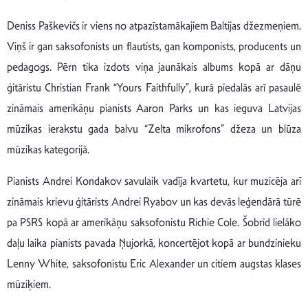
Deniss Paškevičs ir viens no atpazīstamākajiem Baltijas džezmeņiem.
Viņš ir gan saksofonists un flautists, gan komponists, producents un
pedagogs. Pērn tika izdots viņa jaunākais albums kopā ar dāņu
ģitāristu Christian Frank “Yours Faithfully”, kurā piedalās arī pasaulē
zināmais amerikāņu pianists Aaron Parks un kas ieguva Latvijas
mūzikas ierakstu gada balvu “Zelta mikrofons” džeza un blūza
mūzikas kategorijā.
Pianists Andrei Kondakov savulaik vadīja kvartetu, kur muzicēja arī
zināmais krievu ģitārists Andrei Ryabov un kas devās leģendārā tūrē
pa PSRS kopā ar amerikāņu saksofonistu Richie Cole. Šobrīd lielāko
daļu laika pianists pavada Ņujorkā, koncertējot kopā ar bundzinieku
Lenny White, saksofonistu Eric Alexander un citiem augstas klases
mūziķiem.