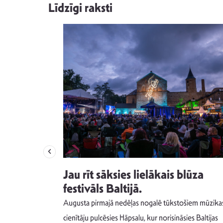
Līdzīgi raksti
izdod
Jau rīt sāksies lielākais blūza
s nav ko
festivāls Baltijā.
Augusta pirmajā nedēļas nogalē tūkstošiem mūzika
m un spējai
cienītāju pulcēsies Hāpsalu, kur norisināsies Baltijas