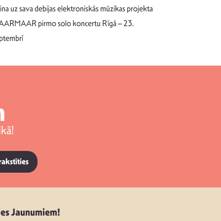
Pēc ilgākas ra
cina uz sava debijas elektroniskās mūzikas projekta
dziesmu autors
ARMAAR pirmo solo koncertu Rīgā – 23.
singlu “NESA
ptembrī
m
kā!
rakstīties
ies Jaunumiem!