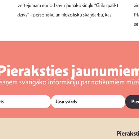
vērtējumam nodod savu jaunāko singlu “Gribu palikt
ai
dzīvs” – personisku un filozofisku skaņdarbu, kas
MA
se
Pieraksties jaunumie
 saņem svarīgāko informāciju par notikumiem mūzi
Pie
Pierakst