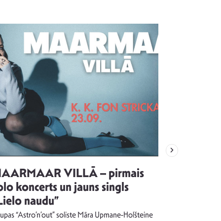
AARMAAR VILLĀ – pirmais
“Emocijas
olo koncerts un jauns singls
kļūt par
Lielo naudu”
izdod si
uzrakstī
upas “Astro’n’out” soliste Māra Upmane-Holšteine