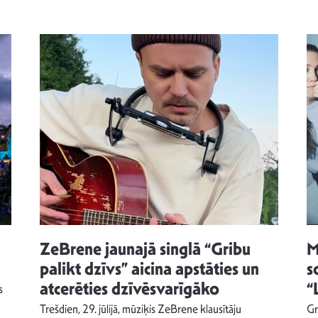
ZeBrene jaunajā singlā “Gribu
M
palikt dzīvs” aicina apstāties un
s
atcerēties dzīvēsvarīgāko
“
s
Trešdien, 29. jūlijā, mūziķis ZeBrene klausītāju
Gr