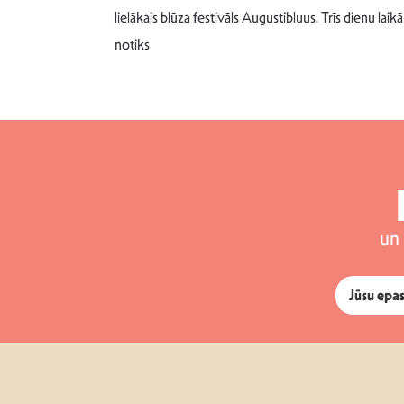
 šādu noskaņu
lielākais blūza festivāls Augustibluus. Trīs dienu laikā
notiks
un