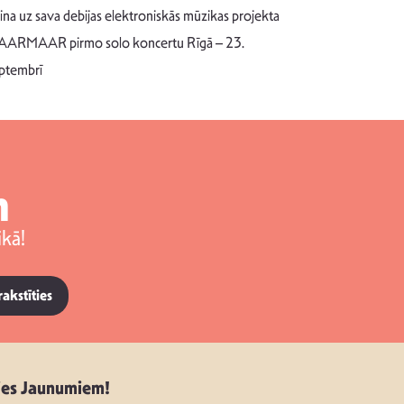
Pēc ilgākas ra
cina uz sava debijas elektroniskās mūzikas projekta
dziesmu autors
ARMAAR pirmo solo koncertu Rīgā – 23.
singlu “NESA
ptembrī
m
kā!
rakstīties
ies Jaunumiem!