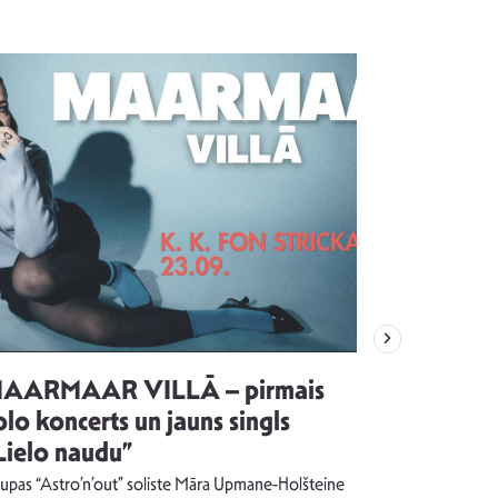
AARMAAR VILLĀ – pirmais
“Emocijas
olo koncerts un jauns singls
kļūt par
Lielo naudu”
izdod si
uzrakstī
upas “Astro’n’out” soliste Māra Upmane-Holšteine