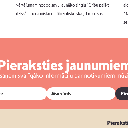
vērtējumam nodod savu jaunāko singlu “Gribu palikt
ai
dzīvs” – personisku un filozofisku skaņdarbu, kas
MA
se
Pieraksties jaunumie
 saņem svarīgāko informāciju par notikumiem mūzi
Pie
Pierakst