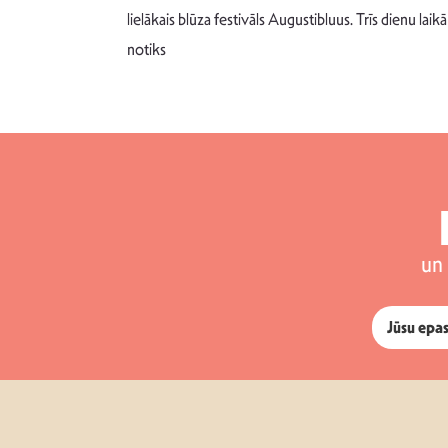
 šādu noskaņu
lielākais blūza festivāls Augustibluus. Trīs dienu laikā
notiks
un