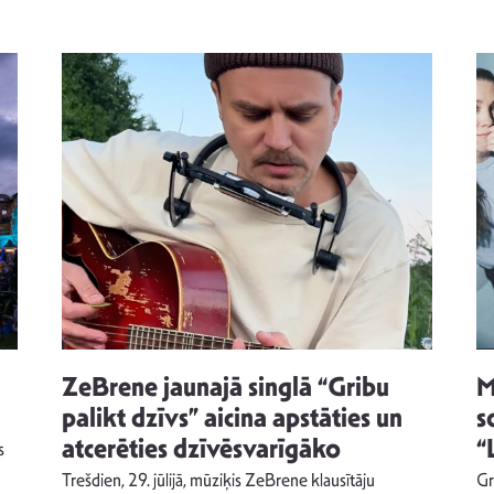
ZeBrene jaunajā singlā “Gribu
M
palikt dzīvs” aicina apstāties un
s
atcerēties dzīvēsvarīgāko
“
s
Trešdien, 29. jūlijā, mūziķis ZeBrene klausītāju
Gr