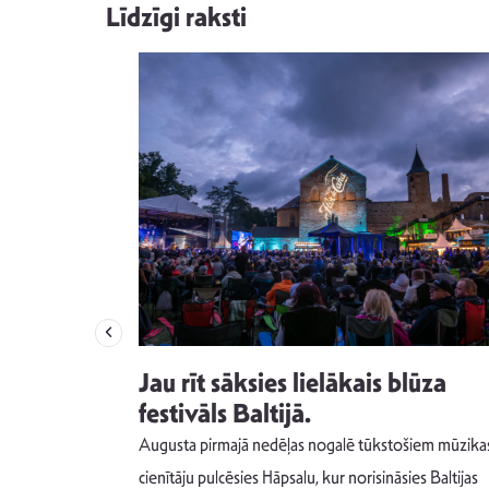
Līdzīgi raksti
izdod
Jau rīt sāksies lielākais blūza
s nav ko
festivāls Baltijā.
Augusta pirmajā nedēļas nogalē tūkstošiem mūzika
m un spējai
cienītāju pulcēsies Hāpsalu, kur norisināsies Baltijas