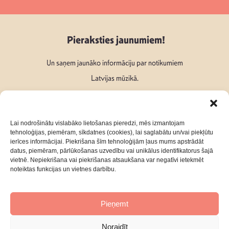
Pieraksties jaunumiem!
Un saņem jaunāko informāciju par notikumiem
Latvijas mūzikā.
Lai nodrošinātu vislabāko lietošanas pieredzi, mēs izmantojam
tehnoloģijas, piemēram, sīkdatnes (cookies), lai saglabātu un/vai piekļūtu
ierīces informācijai. Piekrišana šīm tehnoloģijām ļaus mums apstrādāt
Seko mums:
datus, piemēram, pārlūkošanas uzvedību vai unikālus identifikatorus šajā
vietnē. Nepiekrišana vai piekrišanas atsaukšana var negatīvi ietekmēt
noteiktas funkcijas un vietnes darbību.
Pieņemt
Par mums
Kontakti
Noraidīt