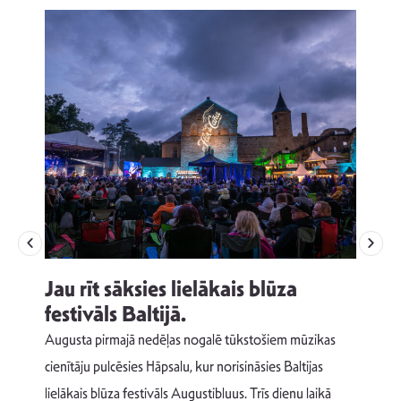
Jau rīt sāksies lielākais blūza
festivāls Baltijā.
p
Augusta pirmajā nedēļas nogalē tūkstošiem mūzikas
T
cienītāju pulcēsies Hāpsalu, kur norisināsies Baltijas
v
lielākais blūza festivāls Augustibluus. Trīs dienu laikā