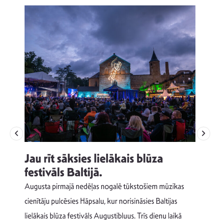
Jau rīt sāksies lielākais blūza
festivāls Baltijā.
p
Augusta pirmajā nedēļas nogalē tūkstošiem mūzikas
T
cienītāju pulcēsies Hāpsalu, kur norisināsies Baltijas
v
lielākais blūza festivāls Augustibluus. Trīs dienu laikā