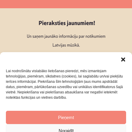
Pieraksties jaunumiem!
Un saņem jaunāko informāciju par notikumiem
Latvijas mūzikā.
Lai nodrošinātu vislabāko lietošanas pieredzi, mēs izmantojam
tehnoloģijas, piemēram, sīkdatnes (cookies), lai saglabātu un/vai piekļūtu
ierīces informācijai. Piekrišana šīm tehnoloģijām ļaus mums apstrādāt
Seko mums:
datus, piemēram, pārlūkošanas uzvedību vai unikālus identifikatorus šajā
vietnē. Nepiekrišana vai piekrišanas atsaukšana var negatīvi ietekmēt
noteiktas funkcijas un vietnes darbību.
Pieņemt
Par mums
Kontakti
Noraidīt