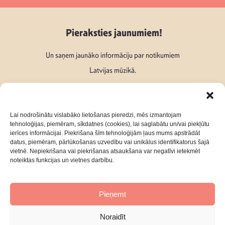
Pieraksties jaunumiem!
Un saņem jaunāko informāciju par notikumiem
Latvijas mūzikā.
Lai nodrošinātu vislabāko lietošanas pieredzi, mēs izmantojam
tehnoloģijas, piemēram, sīkdatnes (cookies), lai saglabātu un/vai piekļūtu
ierīces informācijai. Piekrišana šīm tehnoloģijām ļaus mums apstrādāt
Seko mums:
datus, piemēram, pārlūkošanas uzvedību vai unikālus identifikatorus šajā
vietnē. Nepiekrišana vai piekrišanas atsaukšana var negatīvi ietekmēt
noteiktas funkcijas un vietnes darbību.
Pieņemt
Par mums
Kontakti
Noraidīt
Privātuma Politika