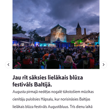
Jau rīt sāksies lielākais blūza
festivāls Baltijā.
p
Augusta pirmajā nedēļas nogalē tūkstošiem mūzikas
T
cienītāju pulcēsies Hāpsalu, kur norisināsies Baltijas
v
lielākais blūza festivāls Augustibluus. Trīs dienu laikā