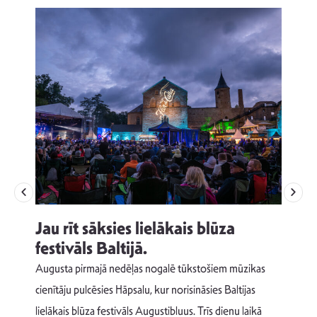
Jau rīt sāksies lielākais blūza
festivāls Baltijā.
p
Augusta pirmajā nedēļas nogalē tūkstošiem mūzikas
T
cienītāju pulcēsies Hāpsalu, kur norisināsies Baltijas
v
lielākais blūza festivāls Augustibluus. Trīs dienu laikā