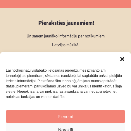
Pieraksties jaunumiem!
Un saņem jaunāko informāciju par notikumiem
Latvijas mūzikā.
Lai nodrošinātu vislabāko lietošanas pieredzi, mēs izmantojam
tehnoloģijas, piemēram, sīkdatnes (cookies), lai saglabātu un/vai piekļūtu
ierīces informācijai. Piekrišana šīm tehnoloģijām ļaus mums apstrādāt
Seko mums:
datus, piemēram, pārlūkošanas uzvedību vai unikālus identifikatorus šajā
vietnē. Nepiekrišana vai piekrišanas atsaukšana var negatīvi ietekmēt
noteiktas funkcijas un vietnes darbību.
Pieņemt
Par mums
Kontakti
Noraidīt