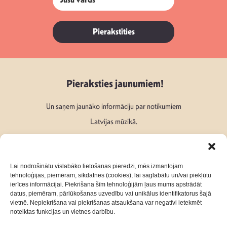
Pierakstīties
Pieraksties jaunumiem!
Un saņem jaunāko informāciju par notikumiem
Latvijas mūzikā.
Lai nodrošinātu vislabāko lietošanas pieredzi, mēs izmantojam
tehnoloģijas, piemēram, sīkdatnes (cookies), lai saglabātu un/vai piekļūtu
ierīces informācijai. Piekrišana šīm tehnoloģijām ļaus mums apstrādāt
Seko mums:
datus, piemēram, pārlūkošanas uzvedību vai unikālus identifikatorus šajā
vietnē. Nepiekrišana vai piekrišanas atsaukšana var negatīvi ietekmēt
noteiktas funkcijas un vietnes darbību.