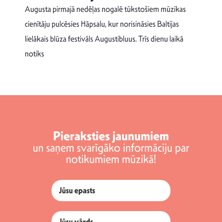
Augusta pirmajā nedēļas nogalē tūkstošiem mūzikas
T
cienītāju pulcēsies Hāpsalu, kur norisināsies Baltijas
v
lielākais blūza festivāls Augustibluus. Trīs dienu laikā
d
notiks
Pieraksties jaunumiem
un saņem svarīgāko informāciju par
notikumiem mūzikā!