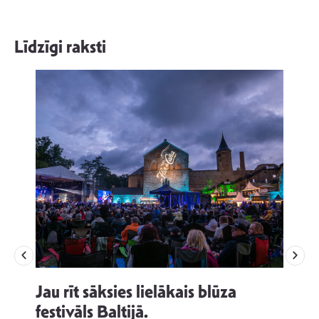
Līdzīgi raksti
Jau rīt sāksies lielākais blūza
festivāls Baltijā.
p