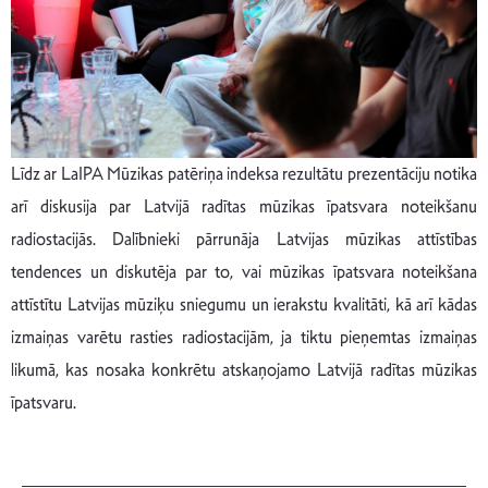
Līdz ar LaIPA Mūzikas patēriņa indeksa rezultātu prezentāciju notika
arī diskusija par Latvijā radītas mūzikas īpatsvara noteikšanu
radiostacijās. Dalībnieki pārrunāja Latvijas mūzikas attīstības
tendences un diskutēja par to, vai mūzikas īpatsvara noteikšana
attīstītu Latvijas mūziķu sniegumu un ierakstu kvalitāti, kā arī kādas
izmaiņas varētu rasties radiostacijām, ja tiktu pieņemtas izmaiņas
likumā, kas nosaka konkrētu atskaņojamo Latvijā radītas mūzikas
īpatsvaru.