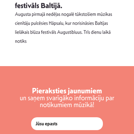
festivāls Baltijā.
p
Augusta pirmajā nedēļas nogalē tūkstošiem mūzikas
T
cienītāju pulcēsies Hāpsalu, kur norisināsies Baltijas
v
lielākais blūza festivāls Augustibluus. Trīs dienu laikā
d
notiks
Pieraksties jaunumiem
un saņem svarīgāko informāciju par
notikumiem mūzikā!