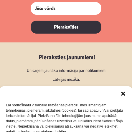
Pierakstīties
Pieraksties jaunumiem!
Un saņem jaunāko informāciju par notikumiem
Latvijas mūzikā.
Lai nodrošinātu vislabāko lietošanas pieredzi, mēs izmantojam
tehnoloģijas, piemēram, sīkdatnes (cookies), lai saglabātu un/vai piekļūtu
ierīces informācijai. Piekrišana šīm tehnoloģijām ļaus mums apstrādāt
Seko mums:
datus, piemēram, pārlūkošanas uzvedību vai unikālus identifikatorus šajā
vietnē. Nepiekrišana vai piekrišanas atsaukšana var negatīvi ietekmēt
noteiktas funkcijas un vietnes darbību.