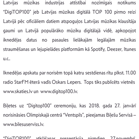
Latvijas mūzikas industrijas attīstībai nozīmīgais notikums
“DigiTOP100” jeb Latvijas mūzikas digitālā TOP 100 pirmo reizi
Latvijā pēc oficiāliem datiem atspoguļos Latvijas mūzikas klausītāja
gaumi un Latvijā populārāko mūziku digitālajā vidē, apkopojot
iknedēļas datus no pasaules lielākajām legālajām mūzikas
straumēšanas un lejupielādes platformām kā Spotify, Deezer, Itunes
u.c..
Iknedēļas apskatu par norisēm topā katru sestdienas rītu plkst. 11.00
radio StarFM ēterā vadīs Oskars Lepers. Tops tiks publicēts vietnēs
www.skaties.lv un www.digitop100.lv.
Biļetes uz “Digitop100” ceremoniju, kas 2018. gada 27. janvārī
norisināsies Olimpiskajā centrā “Ventspils”, pieejamas Biļešu Servisā –
www.bilesuserviss.lv.
“DigiTOP100” atklāšanas prezentācija pirmdien, 27.novembrī,