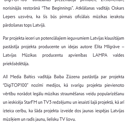
norisinājās restorānā “The Beginnings”. Atklāšanas vadītājs Oskars
Lepers uzsvēra, ka šis būs pirmais oficiālais mūzikas ierakstu
pārdošanas tops Latvijā.
Par projekta ieceri un potenciālajiem ieguvumiem Latvijas klausītājam
pastāstīja projekta producente un idejas autore Elita Mīlgrāve –
Latvijas Mūzikas producentu apvienības LAMPA valdes
priekšsēdētāja.
All Media Baltics vadītāja Baiba Zūzena pastāstīja par projekta
“DigiTOP100” nozīmi medijos, kā svarīgu projekta pievienoto
vērtību norādot legālu mūzikas straumēšanas veidu popularizēšanu
un ieskicēja StarFM un TV3 redzējumu un iesaisti šajā projektā, kā arī
izteica cerību, ka šāda projekta izveide dos jaunas iespējas Latvijas
mūziķiem un radīs jaunu, lielisku TV šovu.