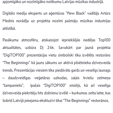
apjomīgāko un nozīmīgāko notikumu Latvijas mūzikas industrijā.
Digitālo mediju eksperts un aģentūras ”New Black” vadītājs Artūrs
Mednis norādīja uz projekta nozīmi pašmāju mūzikas industrijas
attīstībā.
Pasākuma atmosfēru, atskaņojot iepriekšējās nedēļas Top100
aktualitātes, uzbūra Dj 24k. Savukārt par jaunā projekta
“DigiTOP100” prezentācijas vietu simboliski tika izvēlēts restorāns
“The Beginnings” kā jauns sākums un aktīvā pilsētnieka dzīvesveida
trends. Prezentācijas viesiem tika piedāvāts gards un veselīgs launags
– daudzveidīgas veģetāras uzkodas, zaļais kviešu zelmeņa
“šampanietis”, īpašais “DigiTOP100” smūtijs, kā arī veselīga
dzīvesveida piekritēju hits dzērienu izvēlē – kurkumas zelta latte, kas
šobrīd Latvijā pieejama ekskluzīvi tikai “The Beginnings” restorānos.