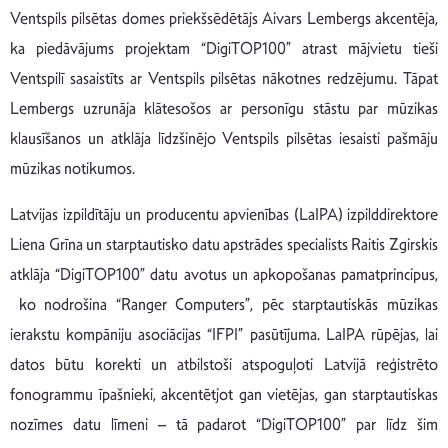
Ventspils pilsētas domes priekšsēdētājs Aivars Lembergs akcentēja,
ka piedāvājums projektam “DigiTOP100” atrast mājvietu tieši
Ventspilī sasaistīts ar Ventspils pilsētas nākotnes redzējumu. Tāpat
Lembergs uzrunāja klātesošos ar personīgu stāstu par mūzikas
klausīšanos un atklāja līdzšinējo Ventspils pilsētas iesaisti pašmāju
mūzikas notikumos.
Latvijas izpildītāju un producentu apvienības (LaIPA) izpilddirektore
Liena Grīna un starptautisko datu apstrādes specialists Raitis Zgirskis
atklāja “DigiTOP100” datu avotus un apkopošanas pamatprincipus,
ko nodrošina “Ranger Computers”, pēc starptautiskās mūzikas
ierakstu kompāniju asociācijas “IFPI” pasūtījuma. LaIPA rūpējas, lai
datos būtu korekti un atbilstoši atspoguļoti Latvijā reģistrēto
fonogrammu īpašnieki, akcentētjot gan vietējas, gan starptautiskas
nozīmes datu līmeni – tā padarot “DigiTOP100” par līdz šim