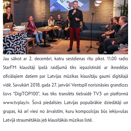
Jau sākot ar 2. decembri, katru sestdienas rītu plkst. 11.00 radio
StarFM klausītāji īpašā raidījumā tiks iepazīstināti ar iknedēļas
oficiālajiem datiem par Latvijas mūzikas klausītāju gaumi digitālajā
vidē. Savukārt 2018. gada 27. janvārī Ventspilī norisināsies grandiozs
šovs “DigiTOP100”, kas tiks translēts tiešraidē TV3 un platformā
www.tvplay.lv. Šovā piedalīsies Latvijas populārākie dziedātāji un
grupas, kā arī viesi no ārvalstīm, kuru kompozīcijas būs iekļuvušas
Latvijā straumētākās jeb klausītākās mūzikas listē.