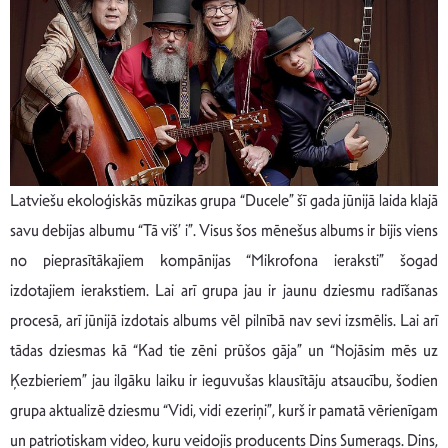
Latviešu ekoloģiskās mūzikas grupa “Ducele” šī gada jūnijā laida klajā
savu debijas albumu “Tā viš’ i”. Visus šos mēnešus albums ir bijis viens
no pieprasītākajiem kompānijas “Mikrofona ieraksti” šogad
izdotajiem ierakstiem. Lai arī grupa jau ir jaunu dziesmu radīšanas
procesā, arī jūnijā izdotais albums vēl pilnībā nav sevi izsmēlis. Lai arī
tādas dziesmas kā “Kad tie zēni prūšos gāja” un “Nojāsim mēs uz
Ķezbieriem” jau ilgāku laiku ir ieguvušas klausītāju atsaucību, šodien
grupa aktualizē dziesmu “Vidi, vidi ezeriņi”, kurš ir pamatā vērienīgam
un patriotiskam video, kuru veidojis producents Dins Sumerags. Dins,