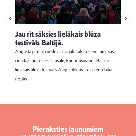
Jau rīt sāksies lielākais blūza
festivāls Baltijā.
p
Augusta pirmajā nedēļas nogalē tūkstošiem mūzikas
T
cienītāju pulcēsies Hāpsalu, kur norisināsies Baltijas
v
lielākais blūza festivāls Augustibluus. Trīs dienu laikā
d
notiks
Pieraksties jaunumiem