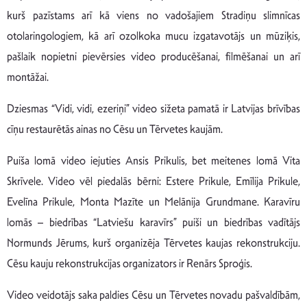
kurš pazīstams arī kā viens no vadošajiem Stradiņu slimnīcas
otolaringologiem, kā arī ozolkoka mucu izgatavotājs un mūziķis,
pašlaik nopietni pievērsies video producēšanai, filmēšanai un arī
montāžai.
Dziesmas “Vidi, vidi, ezeriņi” video sižeta pamatā ir Latvijas brīvības
cīņu restaurētās ainas no Cēsu un Tērvetes kaujām.
Puiša lomā video iejuties Ansis Prikulis, bet meitenes lomā Vita
Skrīvele. Video vēl piedalās bērni: Estere Prikule, Emīlija Prikule,
Evelīna Prikule, Monta Mazīte un Melānija Grundmane. Karavīru
lomās – biedrības “Latviešu karavīrs” puiši un biedrības vadītājs
Normunds Jērums, kurš organizēja Tērvetes kaujas rekonstrukciju.
Cēsu kauju rekonstrukcijas organizators ir Renārs Sproģis.
Video veidotājs saka paldies Cēsu un Tērvetes novadu pašvaldībām,