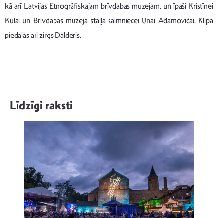
kā arī Latvijas Etnogrāfiskajam brīvdabas muzejam, un īpaši Kristīnei
Kūlai un Brīvdabas muzeja staļļa saimniecei Unai Adamovičai. Klipā
piedalās arī zirgs Dālderis.
Līdzīgi raksti