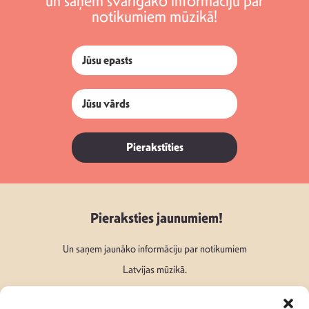
un saņem svarīgāko informāciju par
notikumiem mūzikā!
Pierakstīties
Pieraksties jaunumiem!
Un saņem jaunāko informāciju par notikumiem
Latvijas mūzikā.