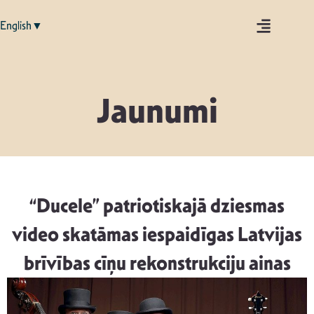
English▼
Jaunumi
“Ducele” patriotiskajā dziesmas
video skatāmas iespaidīgas Latvijas
brīvības cīņu rekonstrukciju ainas