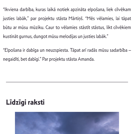
“Ikviena darbība, kuras laikā notiek apzināta elpošana, liek cilvēkam
justies labāk,” par projektu stāsta Mārtiņš. “Mēs vēlamies, lai tāpat
būtu ar mūsu mūziku. Caur to vēlamies stāstīt stāstus, likt cilvēkiem
kustināt gurnus, dungot mūsu melodijas un justies labāk.”
“Elpošana ir dabīga un neuzspiesta. Tāpat arī radās mūsu sadarbība –
negaidīti, bet dabīgi.” Par projektu stāsta Amanda.
Līdzīgi raksti