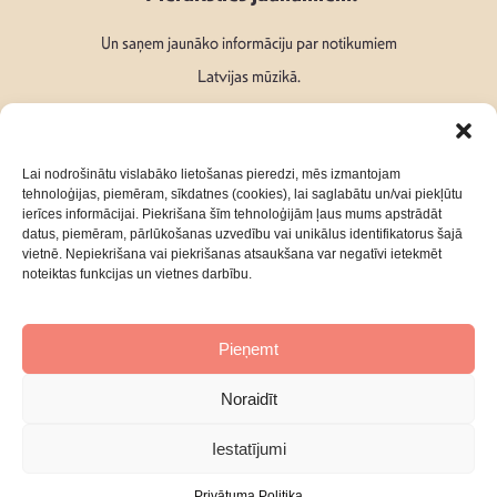
Un saņem jaunāko informāciju par notikumiem
Latvijas mūzikā.
Lai nodrošinātu vislabāko lietošanas pieredzi, mēs izmantojam
tehnoloģijas, piemēram, sīkdatnes (cookies), lai saglabātu un/vai piekļūtu
ierīces informācijai. Piekrišana šīm tehnoloģijām ļaus mums apstrādāt
Seko mums:
datus, piemēram, pārlūkošanas uzvedību vai unikālus identifikatorus šajā
vietnē. Nepiekrišana vai piekrišanas atsaukšana var negatīvi ietekmēt
noteiktas funkcijas un vietnes darbību.
Pieņemt
Par mums
Kontakti
Noraidīt
Privātuma Politika
Iestatījumi
Privātuma Politika