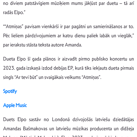
no diviem patstāvīgiem mūziķiem mums jākļūst par duetu – tā arī
radās Elpo.”
““Atmiņas” pavisam vienkārši ir par pagātni un samierināšanos ar to.
Pēc lieliem pārdzīvojumiem ar katru dienu paliek labāk un vieglāk,”
par ierakstu stāsta teksta autore Amanda.
Dueta Elpo šī gada plānos ir aizvadīt pirmo publisko koncertu un
2023. gada izskaņā izdod debijas EP, kurā tiks iekļauts dueta pirmais
singls “Ar tevi būt” un svaigākais veikums “Atmiņas”.
Spotify
Apple Music
Duets Elpo sastāv no Londonā dzīvojošās latviešu dziedātājas
Amandas Bašmakovas un latviešu mūzikas producenta un dīdžeja