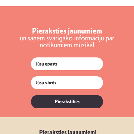
Pieraksties jaunumiem
un saņem svarīgāko informāciju par
notikumiem mūzikā!
Pierakstīties
Pieraksties jaunumiem!