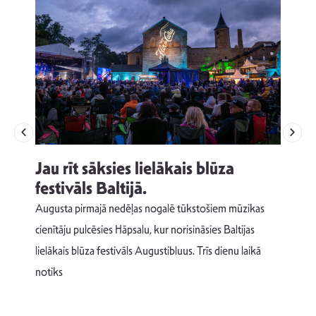
Jau rīt sāksies lielākais blūza
festivāls Baltijā.
p
Augusta pirmajā nedēļas nogalē tūkstošiem mūzikas
T
cienītāju pulcēsies Hāpsalu, kur norisināsies Baltijas
v
lielākais blūza festivāls Augustibluus. Trīs dienu laikā
d
notiks