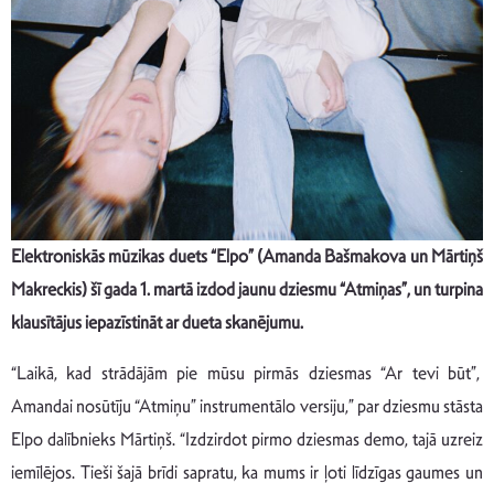
Elektroniskās mūzikas duets “Elpo” (Amanda Bašmakova un Mārtiņš
Makreckis) šī gada 1. martā izdod jaunu dziesmu “Atmiņas”, un turpina
klausītājus iepazīstināt ar dueta skanējumu.
“Laikā, kad strādājām pie mūsu pirmās dziesmas “Ar tevi būt”,
Amandai nosūtīju “Atmiņu” instrumentālo versiju,” par dziesmu stāsta
Elpo dalībnieks Mārtiņš. “Izdzirdot pirmo dziesmas demo, tajā uzreiz
iemīlējos. Tieši šajā brīdi sapratu, ka mums ir ļoti līdzīgas gaumes un