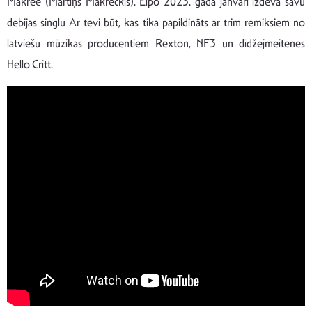
Makree (Mārtiņš Makreckis). Elpo 2023. gada janvārī izdeva savu
debijas singlu Ar tevi būt, kas tika papildināts ar trim remiksiem no
latviešu mūzikas producentiem Rexton, NF3 un dīdžejmeitenes
Hello Critt.