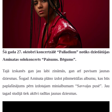
Šā gada 27. oktobrī koncertzālē “Palladium” notiks dziedātājas
Aminatas solokoncerts “Paisums. Bēgums”.
Tajā izskanēs gan jau labi zināmās, gan arī pavisam jaunas
dziesmas. Šogad Aminata plāno izdot pilnmetrāžas albumu, kas būs
paplašinājums pērn izdotajam minialbumam “Savvaļas pusē”. Jau
tagad studijā tiek aktīvi radītas jaunas dziesmas.