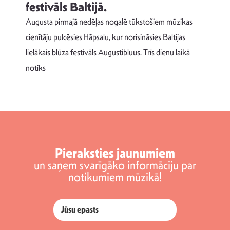
festivāls Baltijā.
p
Augusta pirmajā nedēļas nogalē tūkstošiem mūzikas
T
cienītāju pulcēsies Hāpsalu, kur norisināsies Baltijas
v
lielākais blūza festivāls Augustibluus. Trīs dienu laikā
d
notiks
Pieraksties jaunumiem
un saņem svarīgāko informāciju par
notikumiem mūzikā!