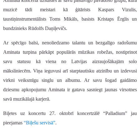
Aminata koncertā uzstāsies ar savu pastāvīgo pavadošo grupu, kurā
muzicē tādi meistari kā ģitārists Kaspars Vizulis,
taustiņinstrumentālists Toms Mikāls, basists Kristaps Ērglis un
bundzinieks Rūdolfs Daņiļevičs.
Ar spēcīgo balsi, nenoliedzamo talantu un bezgalīgo radošumu
Aminata turpina pārkāpt populārās mūzikas robežas, nostiprinot
savu statusu kā viena no Latvijas aizraujošākajām solo
māksliniecēm. Viņa ieguvusi arī starptautisku atzinību un izdevusi
virkni veiksmīgu singlu un albumu. Ar savu šogad gaidāmo
dziesmu apkopojumu Aminata ir gatava sasniegt jaunas virsotnes
savā muzikālajā karjerā.
Biļetes uz koncertu 27. oktobrī koncertzālē “Palladium” jau
pieejamas
“Biļešu servisā”
.