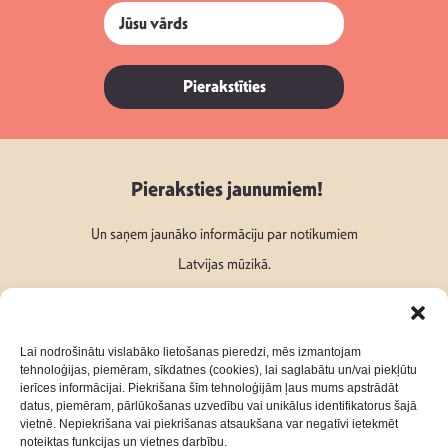
Pierakstīties
Pieraksties jaunumiem!
Un saņem jaunāko informāciju par notikumiem
Latvijas mūzikā.
Lai nodrošinātu vislabāko lietošanas pieredzi, mēs izmantojam
tehnoloģijas, piemēram, sīkdatnes (cookies), lai saglabātu un/vai piekļūtu
ierīces informācijai. Piekrišana šīm tehnoloģijām ļaus mums apstrādāt
Seko mums:
datus, piemēram, pārlūkošanas uzvedību vai unikālus identifikatorus šajā
vietnē. Nepiekrišana vai piekrišanas atsaukšana var negatīvi ietekmēt
noteiktas funkcijas un vietnes darbību.