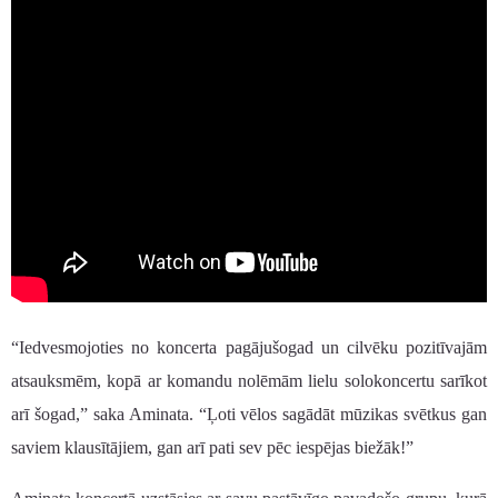
“Iedvesmojoties no koncerta pagājušogad un cilvēku pozitīvajām
atsauksmēm, kopā ar komandu nolēmām lielu solokoncertu sarīkot
arī šogad,” saka Aminata. “Ļoti vēlos sagādāt mūzikas svētkus gan
saviem klausītājiem, gan arī pati sev pēc iespējas biežāk!”