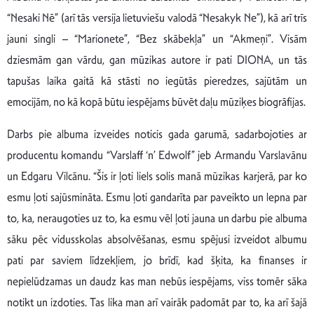
“Nesaki Nē” (arī tās versija lietuviešu valodā “Nesakyk Ne”), kā arī trīs
jauni singli – “Marionete”, “Bez skābekļa” un “Akmeņi”. Visām
dziesmām gan vārdu, gan mūzikas autore ir pati DIONA, un tās
tapušas laika gaitā kā stāsti no iegūtās pieredzes, sajūtām un
emocijām, no kā kopā būtu iespējams būvēt daļu mūziķes biogrāfijas.
Darbs pie albuma izveides noticis gada garumā, sadarbojoties ar
producentu komandu “Varslaff ‘n’ Edwolf” jeb Armandu Varslavānu
un Edgaru Vilcānu. “Šis ir ļoti liels solis manā mūzikas karjerā, par ko
esmu ļoti sajūsmināta. Esmu ļoti gandarīta par paveikto un lepna par
to, ka, neraugoties uz to, ka esmu vēl ļoti jauna un darbu pie albuma
sāku pēc vidusskolas absolvēšanas, esmu spējusi izveidot albumu
pati par saviem līdzekļiem, jo brīdī, kad šķita, ka finanses ir
nepielūdzamas un daudz kas man nebūs iespējams, viss tomēr sāka
notikt un izdoties. Tas lika man arī vairāk padomāt par to, ka arī šajā