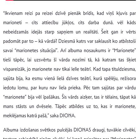
“Ikvienam reizi pa reizei dzīvē pienāk brīdis, kad viņš kļuvis par
marioneti – cits attiecību jūkļos, cits darba dunā. vēl kāds
nebeidzamās idejās starp sapņiem un realitāti. Šeit gan ir vērts
padomāt par to – kā vārdā? Dziesmā katrs var saklausīt ko atbilstoši
savai “marionetes situācijai”. Arī albuma nosaukums ir “Marionete”
tieši tāpēc, lai uzsvērtu šī vārda nozīmi tā, kā katram tas šķiet
vispareizāk, jo marionete nav tikai lelle teātrī. Kad tapa tituldziesma,
sajūta bija, ka esmu vienā lielā dzīves teātrī, kurā spēlēju, režisora
iedotu lomu, par kuru nav liela prieka. Pēc tam sajūtas par vārdu
“marionete” bija vēl īpašākas. Šis vārds aizķer, tas ir tēlains, tāpat kā
mans stāsts un dvēsele. Tāpēc atbildes uz to, kas ir marionete,
meklējamas katrā pašā,” saka DIONA.
Albuma izdošanas svētkos pulcējās DIONAS draugi, tuvākie cilvēki,