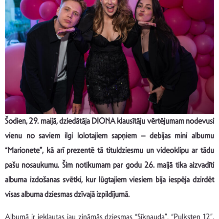
Šodien, 29. maijā, dziedātāja DIONA klausītāju vērtējumam nodevusi
vienu no saviem ilgi lolotajiem sapņiem – debijas mini albumu
“Marionete”, kā arī prezentē tā tituldziesmu un videoklipu ar tādu
pašu nosaukumu. Šim notikumam par godu 26. maijā tika aizvadīti
albuma izdošanas svētki, kur lūgtajiem viesiem bija iespēja dzirdēt
visas albuma dziesmas dzīvajā izpildījumā.
Albumā ir iekļautas jau zināmās dziesmas “Sīknauda”, “Pulksten 12”,