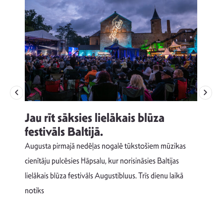
Jau rīt sāksies lielākais blūza
festivāls Baltijā.
p
Augusta pirmajā nedēļas nogalē tūkstošiem mūzikas
T
cienītāju pulcēsies Hāpsalu, kur norisināsies Baltijas
v
lielākais blūza festivāls Augustibluus. Trīs dienu laikā
d
notiks