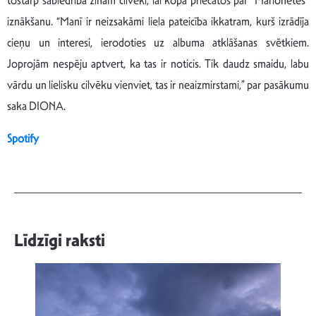
tostarp sabiedrībā zinām cilvēki, lai kopā priecātos par “Marionetes”
iznākšanu. “Manī ir neizsakāmi liela pateicība ikkatram, kurš izrādīja
cieņu un interesi, ierodoties uz albuma atklāšanas svētkiem.
Joprojām nespēju aptvert, ka tas ir noticis. Tik daudz smaidu, labu
vārdu un lielisku cilvēku vienviet, tas ir neaizmirstami,” par pasākumu
saka DIONA.
Spotify
Līdzīgi raksti