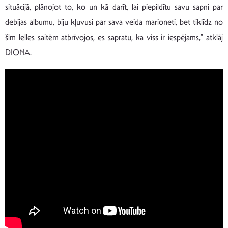
situācijā, plānojot to, ko un kā darīt, lai piepildītu savu sapni par
debijas albumu, biju kļuvusi par sava veida marioneti, bet tiklīdz no
šīm lelles saitēm atbrīvojos, es sapratu, ka viss ir iespējams,” atklāj
DIONA.