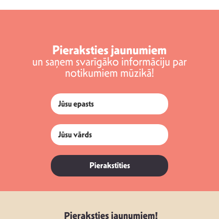
Pieraksties jaunumiem
un saņem svarīgāko informāciju par
notikumiem mūzikā!
Pierakstīties
Pieraksties jaunumiem!