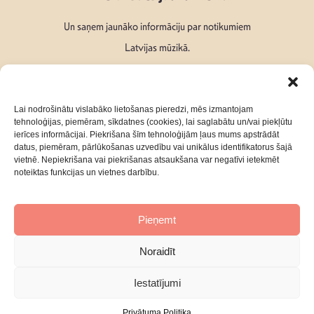
Un saņem jaunāko informāciju par notikumiem
Latvijas mūzikā.
Lai nodrošinātu vislabāko lietošanas pieredzi, mēs izmantojam
tehnoloģijas, piemēram, sīkdatnes (cookies), lai saglabātu un/vai piekļūtu
ierīces informācijai. Piekrišana šīm tehnoloģijām ļaus mums apstrādāt
Seko mums:
datus, piemēram, pārlūkošanas uzvedību vai unikālus identifikatorus šajā
vietnē. Nepiekrišana vai piekrišanas atsaukšana var negatīvi ietekmēt
noteiktas funkcijas un vietnes darbību.
Pieņemt
Par mums
Kontakti
Noraidīt
Privātuma Politika
Iestatījumi
Privātuma Politika