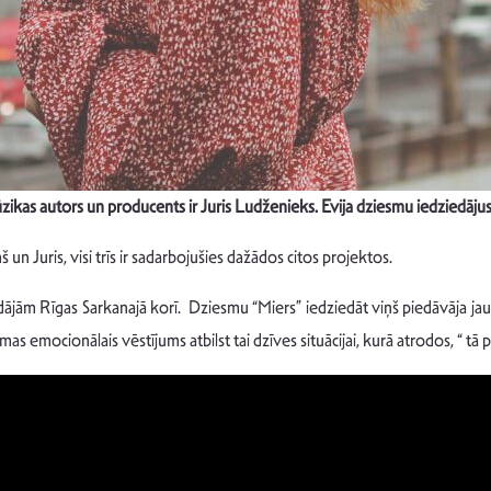
zikas autors un producents ir Juris Ludženieks. Evija dziesmu iedziedājus
š un Juris, visi trīs ir sadarbojušies dažādos citos projektos.
iedājām Rīgas Sarkanajā korī. Dziesmu “Miers” iedziedāt viņš piedāvāja ja
s emocionālais vēstījums atbilst tai dzīves situācijai, kurā atrodos, “ tā p