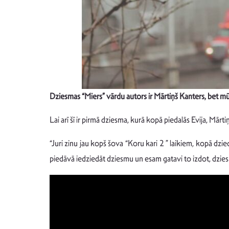
Dziesmas “Miers” vārdu autors ir Mārtiņš Kanters, bet mū
Lai arī šī ir pirmā dziesma, kurā kopā piedalās Evija, Mārtiņ
“Juri zinu jau kopš šova “Koru kari 2 ” laikiem, kopā dz
piedāvā iedziedāt dziesmu un esam gatavi to izdot, dziesma