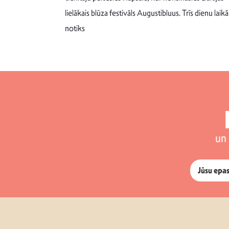
 šādu noskaņu
lielākais blūza festivāls Augustibluus. Trīs dienu laikā
notiks
un