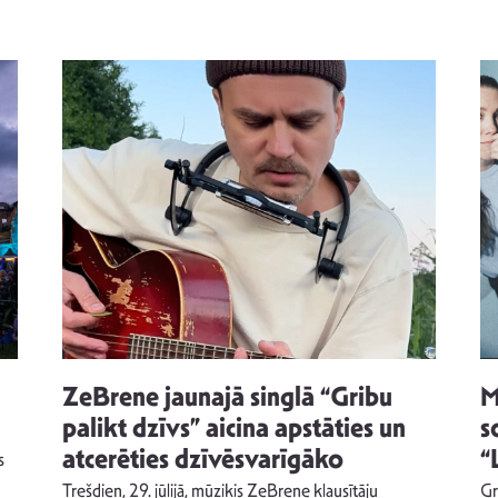
ZeBrene jaunajā singlā “Gribu
M
palikt dzīvs” aicina apstāties un
s
atcerēties dzīvēsvarīgāko
“
s
Trešdien, 29. jūlijā, mūziķis ZeBrene klausītāju
Gr