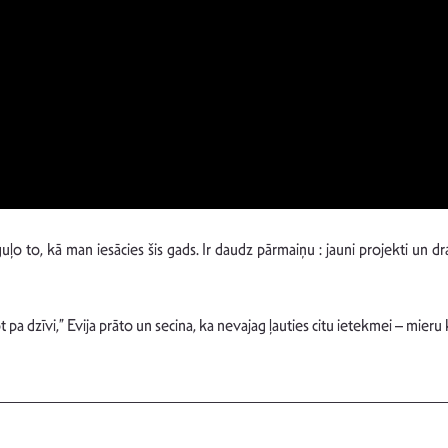
uļo to, kā man iesācies šis gads. Ir daudz pārmaiņu : jauni projekti un dra
 pa dzīvi,” Evija prāto un secina, ka nevajag ļauties citu ietekmei – mieru k