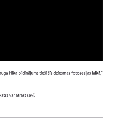
uga Nika bildinājums tieši šīs dziesmas fotosesijas laikā,”
atrs var atrast sevī.