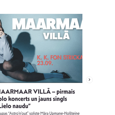
AARMAAR VILLĀ – pirmais
“Emocijas
olo koncerts un jauns singls
kļūt par
Lielo naudu”
izdod si
uzrakstī
upas “Astro’n’out” soliste Māra Upmane-Holšteine