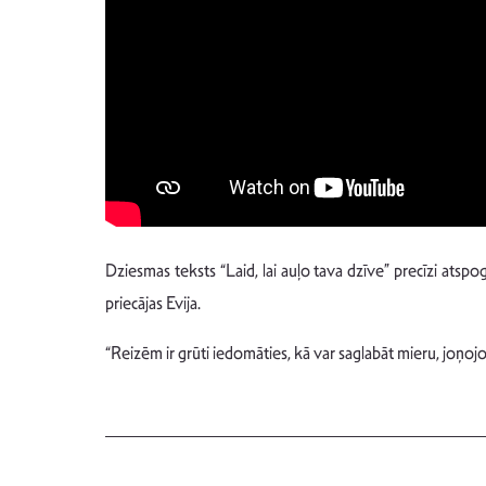
Dziesmas teksts “Laid, lai auļo tava dzīve” precīzi atspog
priecājas Evija.
“Reizēm ir grūti iedomāties, kā var saglabāt mieru, joņojot