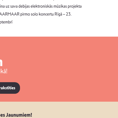
Pēc ilgākas ra
cina uz sava debijas elektroniskās mūzikas projekta
dziesmu autors
ARMAAR pirmo solo koncertu Rīgā – 23.
singlu “NESA
ptembrī
m
kā!
rakstīties
ies Jaunumiem!