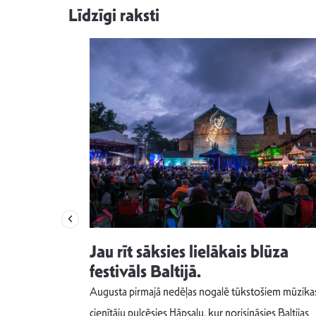
Līdzīgi raksti
izdod
Jau rīt sāksies lielākais blūza
s nav ko
festivāls Baltijā.
Augusta pirmajā nedēļas nogalē tūkstošiem mūzika
m un spējai
cienītāju pulcēsies Hāpsalu, kur norisināsies Baltijas