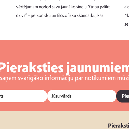
vērtējumam nodod savu jaunāko singlu “Gribu palikt
ai
dzīvs” – personisku un filozofisku skaņdarbu, kas
MA
se
Pieraksties jaunumie
 saņem svarīgāko informāciju par notikumiem mūzi
Pie
Pierakst