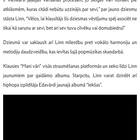
atklāsmēm, kuras citādi nebūtu uzzinājis par sevi,” par jauno dziesmu
stāsta Linn, “Vēlos, lai klausītājs šīs dziesmas vēstījumu spēj asociēt ne
tikai kā sarunu ar sevi, bet arī sev tuvu cilvēku vai domubiedru!”
Dziesmā var saklausīt arī Linn mīlestību pret vokālo harmoniju un
melodiju daudzveidību, kas ievītas šajā popmūzikas skaņdarbā.
Klausies “Mani vāri” visās straumēšanas platformās un seko līdzi Linn
jaunumiem par gaidāmo albumu. Starpcitu, Linn varat dzirdēt arī
hiphopa izpildītāja Edavārdi jaunajā albumā “Iekšas”.