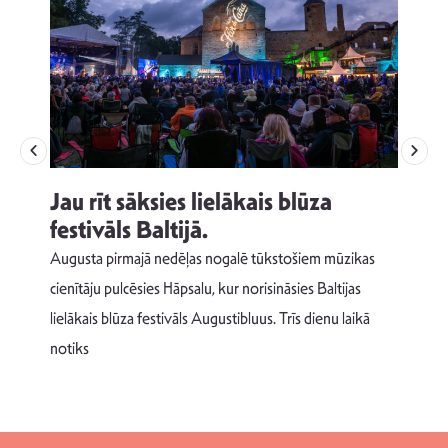
Jau rīt sāksies lielākais blūza
festivāls Baltijā.
p
Augusta pirmajā nedēļas nogalē tūkstošiem mūzikas
T
cienītāju pulcēsies Hāpsalu, kur norisināsies Baltijas
v
lielākais blūza festivāls Augustibluus. Trīs dienu laikā
d
notiks