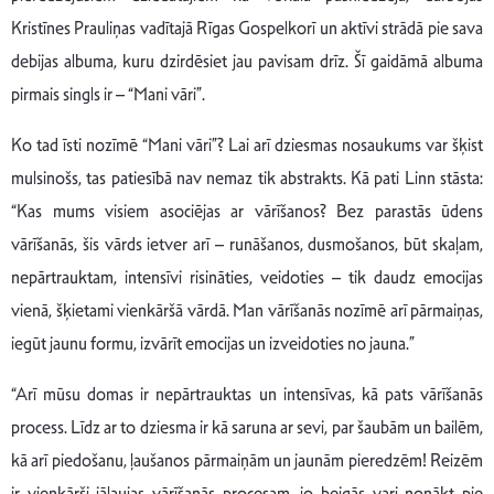
Kristīnes Prauliņas vadītajā Rīgas Gospelkorī un aktīvi strādā pie sava
debijas albuma, kuru dzirdēsiet jau pavisam drīz. Šī gaidāmā albuma
pirmais singls ir – “Mani vāri”.
Ko tad īsti nozīmē “Mani vāri”? Lai arī dziesmas nosaukums var šķist
mulsinošs, tas patiesībā nav nemaz tik abstrakts. Kā pati Linn stāsta:
“Kas mums visiem asociējas ar vārīšanos? Bez parastās ūdens
vārīšanās, šis vārds ietver arī – runāšanos, dusmošanos, būt skaļam,
nepārtrauktam, intensīvi risināties, veidoties – tik daudz emocijas
vienā, šķietami vienkāršā vārdā. Man vārīšanās nozīmē arī pārmaiņas,
iegūt jaunu formu, izvārīt emocijas un izveidoties no jauna.”
“Arī mūsu domas ir nepārtrauktas un intensīvas, kā pats vārīšanās
process. Līdz ar to dziesma ir kā saruna ar sevi, par šaubām un bailēm,
kā arī piedošanu, ļaušanos pārmaiņām un jaunām pieredzēm! Reizēm
ir vienkārši jāļaujas vārīšanās procesam, jo beigās vari nonākt pie