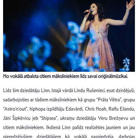
No vokālā atbalsta citiem māksliniekiem līdz savai oriģinālmūzikai.
Līdz šim dziedātāju Linn, īstajā vārdā Lindu Rušenieci, esat dzirdējuši,
sadarbojoties ar tādiem māksliniekiem kā grupu “Prāta Vētra”, grupu
“Astro’n’out”, hiphopa izpildītāju Edavārdi, Chris Noah, Ralfu Eilandu,
Jāni Šipkēvicu jeb “Shipsea”, ukraiņu dziedātāju Veru Brežņevu un
citiem māksliniekiem. Ikdienā Linn palīdz realizēties jauniem un jau
pieredzējušiem dziedātājiem kā vokālā pasniedzēja, darbojas