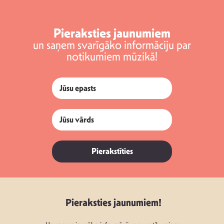
Pieraksties jaunumiem
un saņem svarīgāko informāciju par
notikumiem mūzikā!
Pierakstīties
Pieraksties jaunumiem!