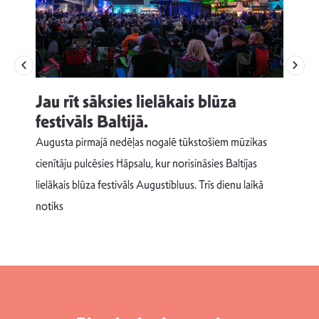
Jau rīt sāksies lielākais blūza
festivāls Baltijā.
p
Augusta pirmajā nedēļas nogalē tūkstošiem mūzikas
T
cienītāju pulcēsies Hāpsalu, kur norisināsies Baltijas
v
lielākais blūza festivāls Augustibluus. Trīs dienu laikā
d
notiks