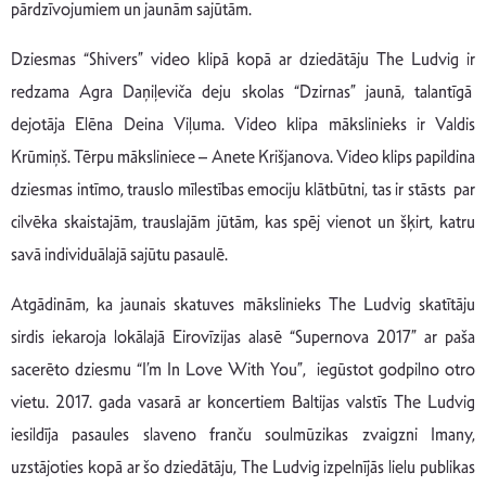
pārdzīvojumiem un jaunām sajūtām.
Dziesmas “Shivers” video klipā kopā ar dziedātāju The Ludvig ir
redzama Agra Daņiļeviča deju skolas “Dzirnas” jaunā, talantīgā
dejotāja Elēna Deina Viļuma. Video klipa mākslinieks ir Valdis
Krūmiņš. Tērpu māksliniece – Anete Krišjanova. Video klips papildina
dziesmas intīmo, trauslo mīlestības emociju klātbūtni, tas ir stāsts par
cilvēka skaistajām, trauslajām jūtām, kas spēj vienot un šķirt, katru
savā individuālajā sajūtu pasaulē.
Atgādinām, ka jaunais skatuves mākslinieks The Ludvig skatītāju
sirdis iekaroja lokālajā Eirovīzijas alasē “Supernova 2017” ar paša
sacerēto dziesmu “I’m In Love With You”, iegūstot godpilno otro
vietu. 2017. gada vasarā ar koncertiem Baltijas valstīs The Ludvig
iesildīja pasaules slaveno franču soulmūzikas zvaigzni Imany,
uzstājoties kopā ar šo dziedātāju, The Ludvig izpelnījās lielu publikas