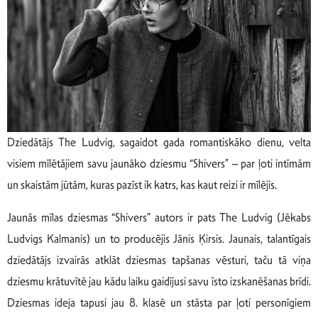
Dziedātājs The Ludvig, sagaidot gada romantiskāko dienu, velta
visiem mīlētājiem savu jaunāko dziesmu “Shivers” – par ļoti intīmām
un skaistām jūtām, kuras pazīst ik katrs, kas kaut reizi ir mīlējis.
Jaunās mīlas dziesmas “Shivers” autors ir pats The Ludvig (Jēkabs
Ludvigs Kalmanis) un to producējis Jānis Ķirsis. Jaunais, talantīgais
dziedātājs izvairās atklāt dziesmas tapšanas vēsturi, taču tā viņa
dziesmu krātuvītē jau kādu laiku gaidījusi savu īsto izskanēšanas brīdi.
Dziesmas ideja tapusi jau 8. klasē un stāsta par ļoti personīgiem