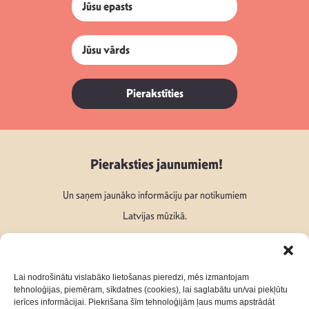
Pierakstīties
Pieraksties jaunumiem!
Un saņem jaunāko informāciju par notikumiem
Latvijas mūzikā.
Lai nodrošinātu vislabāko lietošanas pieredzi, mēs izmantojam
tehnoloģijas, piemēram, sīkdatnes (cookies), lai saglabātu un/vai piekļūtu
ierīces informācijai. Piekrišana šīm tehnoloģijām ļaus mums apstrādāt
Seko mums: