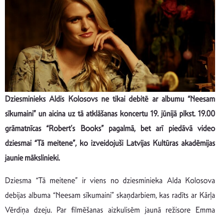
Dziesminieks Aldis Kolosovs ne tikai debitē ar albumu “Neesam
sīkumaini” un aicina uz tā atklāšanas koncertu 19. jūnijā plkst. 19.00
grāmatnīcas “Robert’s Books” pagalmā, bet arī piedāvā video
dziesmai “Tā meitene”, ko izveidojuši Latvijas Kultūras akadēmijas
jaunie mākslinieki.
Dziesma “Tā meitene” ir viens no dziesminieka Alda Kolosova
debijas albuma “Neesam sīkumaini” skaņdarbiem, kas radīts ar Kārļa
Vērdiņa dzeju. Par filmēšanas aizkulisēm jaunā režisore Emma