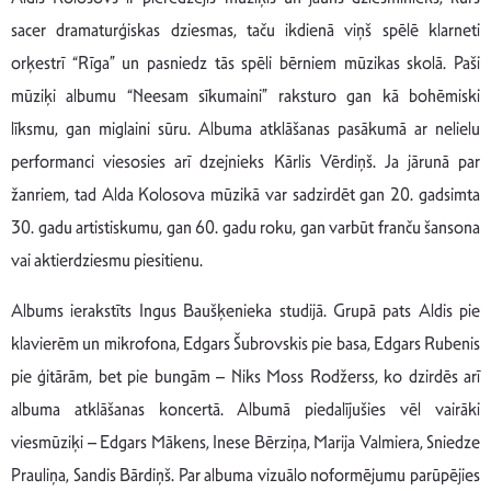
sacer dramaturģiskas dziesmas, taču ikdienā viņš spēlē klarneti
orķestrī “Rīga” un pasniedz tās spēli bērniem mūzikas skolā. Paši
mūziķi albumu “Neesam sīkumaini” raksturo gan kā bohēmiski
līksmu, gan miglaini sūru. Albuma atklāšanas pasākumā ar nelielu
performanci viesosies arī dzejnieks Kārlis Vērdiņš. Ja jārunā par
žanriem, tad Alda Kolosova mūzikā var sadzirdēt gan 20. gadsimta
30. gadu artistiskumu, gan 60. gadu roku, gan varbūt franču šansona
vai aktierdziesmu piesitienu.
Albums ierakstīts Ingus Baušķenieka studijā. Grupā pats Aldis pie
klavierēm un mikrofona, Edgars Šubrovskis pie basa, Edgars Rubenis
pie ģitārām, bet pie bungām – Niks Moss Rodžerss, ko dzirdēs arī
albuma atklāšanas koncertā. Albumā piedalījušies vēl vairāki
viesmūziķi – Edgars Mākens, Inese Bērziņa, Marija Valmiera, Sniedze
Prauliņa, Sandis Bārdiņš. Par albuma vizuālo noformējumu parūpējies