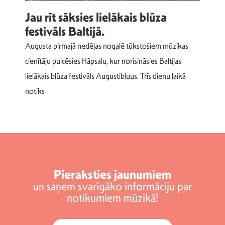
Jau rīt sāksies lielākais blūza
festivāls Baltijā.
p
Augusta pirmajā nedēļas nogalē tūkstošiem mūzikas
T
cienītāju pulcēsies Hāpsalu, kur norisināsies Baltijas
v
lielākais blūza festivāls Augustibluus. Trīs dienu laikā
d
notiks
Pieraksties jaunumiem
un saņem svarīgāko informāciju par
notikumiem mūzikā!