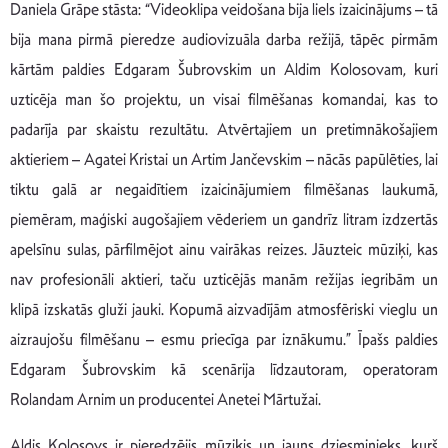
Daniela Grāpe stāsta: “Videoklipa veidošana bija liels izaicinājums – tā
bija mana pirmā pieredze audiovizuāla darba režijā, tāpēc pirmām
kārtām paldies Edgaram Šubrovskim un Aldim Kolosovam, kuri
uzticēja man šo projektu, un visai filmēšanas komandai, kas to
padarīja par skaistu rezultātu. Atvērtajiem un pretimnākošajiem
aktieriem – Agatei Kristai un Artim Jančevskim – nācās papūlēties, lai
tiktu galā ar negaidītiem izaicinājumiem filmēšanas laukumā,
piemēram, maģiski augošajiem vēderiem un gandrīz litram izdzertās
apelsīnu sulas, pārfilmējot ainu vairākas reizes. Jāuzteic mūziķi, kas
nav profesionāli aktieri, taču uzticējās manām režijas iegribām un
klipā izskatās gluži jauki. Kopumā aizvadījām atmosfēriski vieglu un
aizraujošu filmēšanu – esmu priecīga par iznākumu.” Īpašs paldies
Edgaram Šubrovskim kā scenārija līdzautoram, operatoram
Rolandam Arnim un producentei Anetei Mārtužai.
Aldis Kolosovs ir pieredzējis mūziķis un jauns dziesminieks, kurš