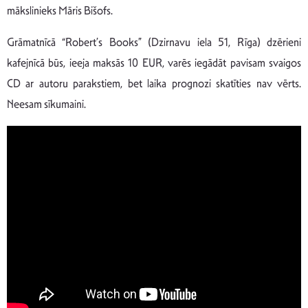
mākslinieks Māris Bišofs.
Grāmatnīcā “Robert’s Books” (Dzirnavu iela 51, Rīga) dzērieni
kafejnīcā būs, ieeja maksās 10 EUR, varēs iegādāt pavisam svaigos
CD ar autoru parakstiem, bet laika prognozi skatīties nav vērts.
Neesam sīkumaini.