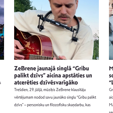
ZeBrene jaunajā singlā “Gribu
M
palikt dzīvs” aicina apstāties un
s
atcerēties dzīvēsvarīgāko
“
s
Trešdien, 29. jūlijā, mūziķis ZeBrene klausītāju
Gr
vērtējumam nodod savu jaunāko singlu “Gribu palikt
ai
dzīvs” – personisku un filozofisku skaņdarbu, kas
MA
se