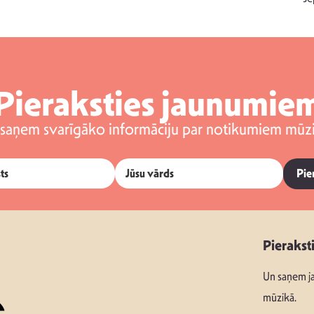
Pieraksties jaunumie
 saņem svarīgāko informāciju par notikumiem mūzi
Pie
Pierakst
Un saņem ja
mūzikā.