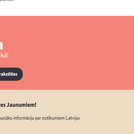
m
kā!
rakstīties
ies Jaunumiem!
unāko informāciju par notikumiem Latvijas