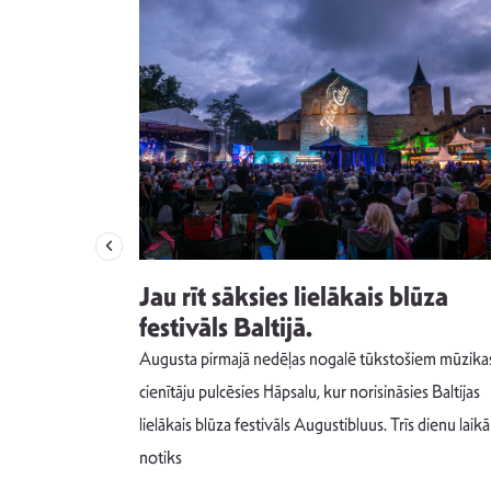
izdod
Jau rīt sāksies lielākais blūza
s nav ko
festivāls Baltijā.
Augusta pirmajā nedēļas nogalē tūkstošiem mūzika
m un spējai
cienītāju pulcēsies Hāpsalu, kur norisināsies Baltijas
 šādu noskaņu
lielākais blūza festivāls Augustibluus. Trīs dienu laikā
notiks