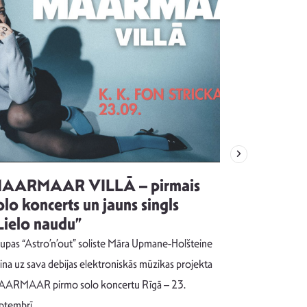
AARMAAR VILLĀ – pirmais
“Emocijas
olo koncerts un jauns singls
kļūt par
Lielo naudu”
izdod si
uzrakstī
upas “Astro’n’out” soliste Māra Upmane-Holšteine
Pēc ilgākas ra
cina uz sava debijas elektroniskās mūzikas projekta
dziesmu autors
ARMAAR pirmo solo koncertu Rīgā – 23.
singlu “NESA
ptembrī