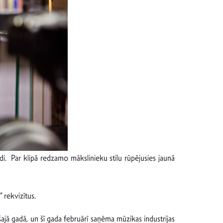
rdi. Par klipā redzamo mākslinieku stilu rūpējusies jaunā
 rekvizītus.
jā gadā, un šī gada februārī saņēma mūzikas industrijas