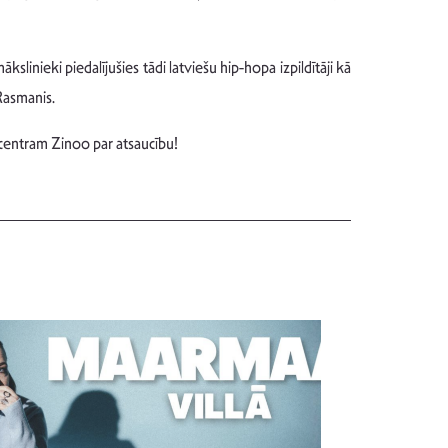
nieki piedalījušies tādi latviešu hip-hopa izpildītāji kā
Rasmanis.
 centram Zinoo par atsaucību!