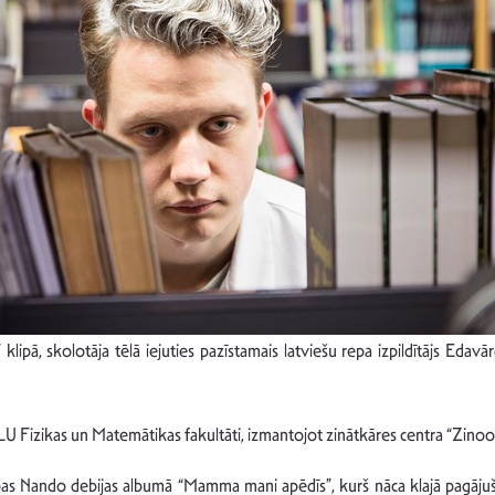
pā, skolotāja tēlā iejuties pazīstamais latviešu repa izpildītājs Edavā
LU Fizikas un Matemātikas fakultāti, izmantojot zinātkāres centra “Zinoo”
pas Nando debijas albumā “Mamma mani apēdīs”, kurš nāca klajā pagājuša