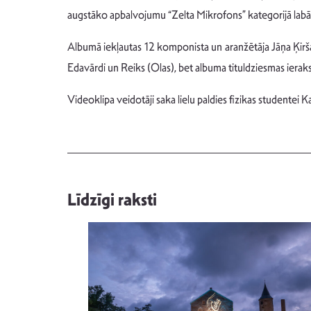
augstāko apbalvojumu “Zelta Mikrofons” kategorijā labā
Albumā iekļautas 12 komponista un aranžētāja Jāņa Ķirša 
Edavārdi un Reiks (Olas), bet albuma tituldziesmas iera
Videoklipa veidotāji saka lielu paldies fizikas studente
Līdzīgi raksti