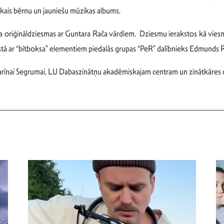
kais bērnu un jauniešu mūzikas albums.
oriģināldziesmas ar Guntara Rača vārdiem. Dziesmu ierakstos kā viesmāksli
kstā ar “bītboksa” elementiem piedalās grupas “PeR” dalībnieks Edmunds 
i Karīnai Segrumai, LU Dabaszinātņu akadēmiskajam centram un zinātkāres