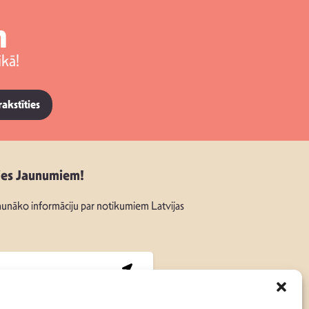
m
kā!
rakstīties
ies Jaunumiem!
unāko informāciju par notikumiem Latvijas