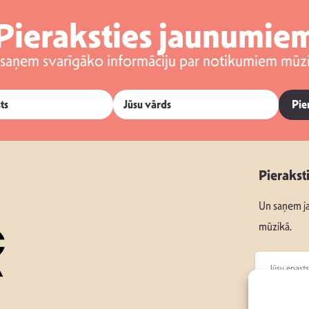
Pieraksties jaunumie
 saņem svarīgāko informāciju par notikumiem mūzi
Pie
Pierakst
Un saņem ja
mūzikā.