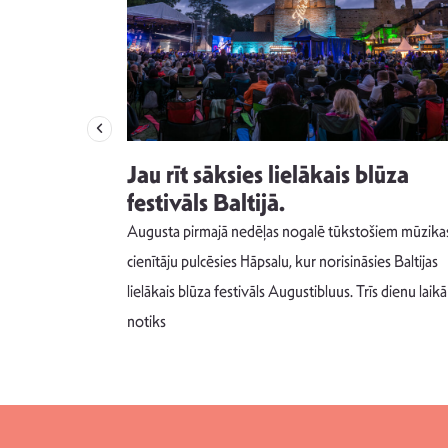
izdod
Jau rīt sāksies lielākais blūza
s nav ko
festivāls Baltijā.
Augusta pirmajā nedēļas nogalē tūkstošiem mūzika
m un spējai
cienītāju pulcēsies Hāpsalu, kur norisināsies Baltijas
 šādu noskaņu
lielākais blūza festivāls Augustibluus. Trīs dienu laikā
notiks