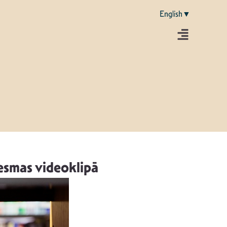
English▼
iesmas videoklipā