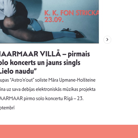
AARMAAR VILLĀ – pirmais
“Emocijas
olo koncerts un jauns singls
kļūt par
Lielo naudu”
izdod si
uzrakstī
upas “Astro’n’out” soliste Māra Upmane-Holšteine
Pēc ilgākas ra
cina uz sava debijas elektroniskās mūzikas projekta
dziesmu autors
ARMAAR pirmo solo koncertu Rīgā – 23.
singlu “NESA
ptembrī