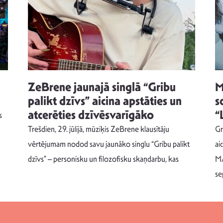
ZeBrene jaunajā singlā “Gribu
M
palikt dzīvs” aicina apstāties un
s
atcerēties dzīvēsvarīgāko
“
s
Trešdien, 29. jūlijā, mūziķis ZeBrene klausītāju
Gr
vērtējumam nodod savu jaunāko singlu “Gribu palikt
ai
dzīvs” – personisku un filozofisku skaņdarbu, kas
MA
se