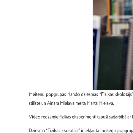
Meiteņu popgrupas Nando dziesmas “Fizikas skolotājs” kli
stiliste un Ainara Mielava meita Marta Mielava.
Video redzamie fizikas eksperimenti tapuši sadarbībā ar 
Dziesma “Fizikas skolotājs” ir iekļauta meiteņu popgru