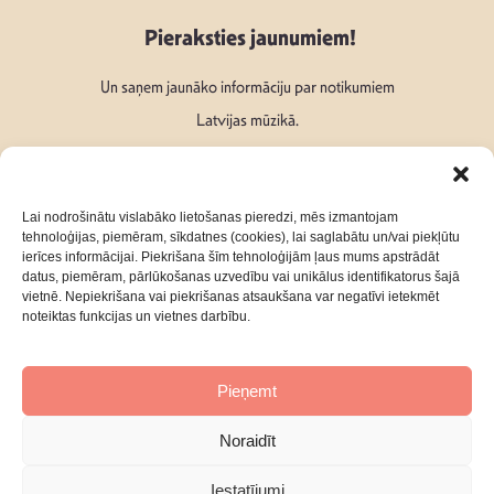
Pieraksties jaunumiem!
Un saņem jaunāko informāciju par notikumiem
Latvijas mūzikā.
Lai nodrošinātu vislabāko lietošanas pieredzi, mēs izmantojam
tehnoloģijas, piemēram, sīkdatnes (cookies), lai saglabātu un/vai piekļūtu
ierīces informācijai. Piekrišana šīm tehnoloģijām ļaus mums apstrādāt
Seko mums:
datus, piemēram, pārlūkošanas uzvedību vai unikālus identifikatorus šajā
vietnē. Nepiekrišana vai piekrišanas atsaukšana var negatīvi ietekmēt
noteiktas funkcijas un vietnes darbību.
Pieņemt
Par mums
Kontakti
Noraidīt
Privātuma Politika
Iestatījumi