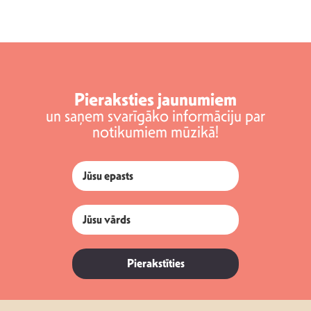
Pieraksties jaunumiem
un saņem svarīgāko informāciju par
notikumiem mūzikā!
Pierakstīties