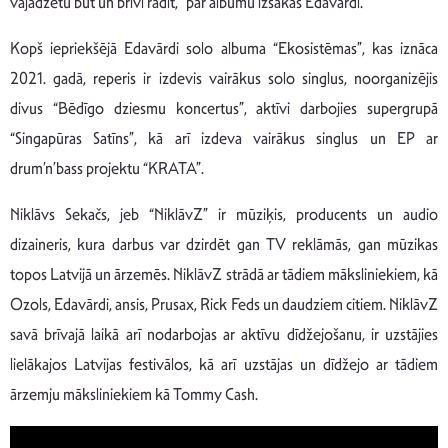
vajadzētu būt un brīvi radīt,” par albumu izsakās Edavārdi.
Kopš iepriekšējā Edavārdi solo albuma “Ekosistēmas”, kas iznāca
2021. gadā, reperis ir izdevis vairākus solo singlus, noorganizējis
divus “Bēdīgo dziesmu koncertus”, aktīvi darbojies supergrupā
“Singapūras Satīns”, kā arī izdeva vairākus singlus un EP ar
drum’n’bass projektu “KRATA”.
Niklāvs Sekačs, jeb “NiklāvZ” ir mūziķis, producents un audio
dizaineris, kura darbus var dzirdēt gan TV reklāmās, gan mūzikas
topos Latvijā un ārzemēs. NiklāvZ strādā ar tādiem māksliniekiem, kā
Ozols, Edavārdi, ansis, Prusax, Rick Feds un daudziem citiem. NiklāvZ
savā brīvajā laikā arī nodarbojas ar aktīvu dīdžejošanu, ir uzstājies
lielākajos Latvijas festivālos, kā arī uzstājas un dīdžejo ar tādiem
ārzemju māksliniekiem kā Tommy Cash.