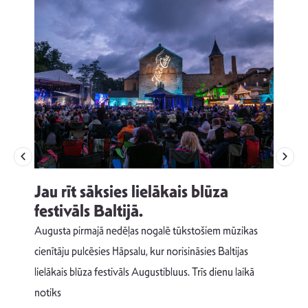
Jau rīt sāksies lielākais blūza
festivāls Baltijā.
p
Augusta pirmajā nedēļas nogalē tūkstošiem mūzikas
T
cienītāju pulcēsies Hāpsalu, kur norisināsies Baltijas
v
lielākais blūza festivāls Augustibluus. Trīs dienu laikā
d
notiks