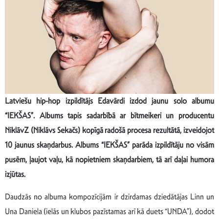
Latviešu hip-hop izpildītājs Edavārdi izdod jaunu solo albumu
“IEKŠAS”. Albums tapis sadarbībā ar bītmeikeri un producentu
NiklāvZ (Niklāvs Sekačs) kopīgā radošā procesa rezultātā, izveidojot
10 jaunus skaņdarbus. Albums “IEKŠAS” parāda izpildītāju no visām
pusēm, ļaujot vaļu, kā nopietniem skaņdarbiem, tā arī daļai humora
izjūtas.
Daudzās no albuma kompozīcijām ir dzirdamas dziedātājas Linn un
Una Daniela (ielās un klubos pazīstamas arī kā duets “UNDA”), dodot