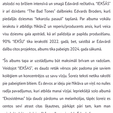
atslodzi no brīžiem intensīvā un smagā Edavārdi rečitatīva. “IEKŠĀS”
ir arī dzirdams “The Bad Tones” dalībnieks Edvards Broders, kurš
piedalījās dziesmas “Iekarošu pasauli” tapšanā. Par albuma vokālu
ierakstu ir atbildīgs NiklāvZ un reperis/producents ansis, kurš veica
visu dziesmu gala apstrādi, kā arī palīdzēja ar papildu producēšanu.
90% “IEKŠU” tika ierakstīti 2022. gadā, bet, saistībā ar Edavārdi
dalību citos projektos, albums tika pabeigts 2024. gada sākumā.
“Šis albums tapa ar uzstādījumu būt maksimāli brīvam un radošam.
Veidojot “IEKŠAS”, es daudz retāk vērsos pēc padoma pie saviem
kolēģiem un koncentrējos uz savu vīziju. Šoreiz teksti netika rakstīti
pie pabeigtiem bītiem. Es devos ar ideju pie Niklāva un viņš no nulles
radīja pavadījumus, kuri atbilda manai vīzijai. Iepriekšējā solo albumā
“Ekosistēmas” bija daudz pārdomu un melanholijas, tāpēc šoreiz es
centos sevī atrast citas šķautnes, pārkāpt pāri tam, kam man