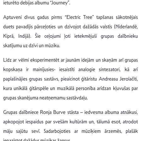
ieturēto debijas albumu “Journey”.
Aptuveni divus gadus pirms “Electric Tree” tapšanas sākotnējais
duets pavadījis pārceļoties un dzīvojot dažādās valstīs (Nīderlandē,
Kiprā, Indijā). Šie ceļojumi ļoti ietekmējuši grupas dalībnieku
skatījumu uz dzīvi un mūziku.
Līdz ar vēlmi eksperimentēt ar jaunām idejām un skaņām arī grupas
kopskaņa ir mainījusies- iesaistīti analogie sintezatori, kā arī
paplašinājies grupas sastāvs, pieaicinot ģitāristu Andreasu Jerolačiti,
kura unikālā ģitārspēle un muzikālā personība arīdzan kļuvušas par
grupas skanējuma neatņemamu sastāvdaļu.
Grupas dalībniece Ronja Burve stāsta – iedvesma albuma atnākusi,
apkopojot iespaidus par svešām kultūrām un, tālumā esot, atrodot
māju sajūtu sevī. Sadarbojoties ar mūziķiem ārzemēs, plašāk
iepazīstot dažādus mūzikas žanrus.