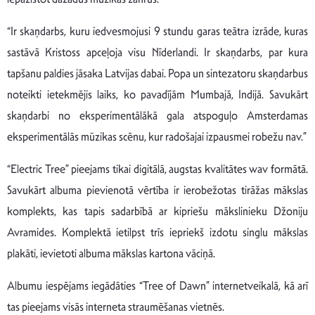
“Ir skaņdarbs, kuru iedvesmojusi 9 stundu garas teātra izrāde, kuras
sastāvā Kristoss apceļoja visu Nīderlandi. Ir skaņdarbs, par kura
tapšanu paldies jāsaka Latvijas dabai. Popa un sintezatoru skaņdarbus
noteikti ietekmējis laiks, ko pavadījām Mumbajā, Indijā. Savukārt
skaņdarbi no eksperimentālākā gala atspoguļo Amsterdamas
eksperimentālās mūzikas scēnu, kur radošajai izpausmei robežu nav.”
“Electric Tree” pieejams tikai digitālā, augstas kvalitātes wav formātā.
Savukārt albuma pievienotā vērtība ir ierobežotas tirāžas mākslas
komplekts, kas tapis sadarbībā ar kipriešu mākslinieku Džoniju
Avramides. Komplektā ietilpst trīs iepriekš izdotu singlu mākslas
plakāti, ievietoti albuma mākslas kartona vāciņā.
Albumu iespējams iegādāties “Tree of Dawn” internetveikalā, kā arī
tas pieejams visās interneta straumēšanas vietnēs.