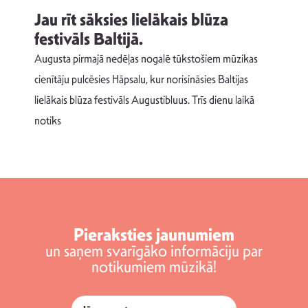
Jau rīt sāksies lielākais blūza
festivāls Baltijā.
p
Augusta pirmajā nedēļas nogalē tūkstošiem mūzikas
T
cienītāju pulcēsies Hāpsalu, kur norisināsies Baltijas
v
lielākais blūza festivāls Augustibluus. Trīs dienu laikā
d
notiks
Pieraksties jaunumiem
un saņem svarīgāko informāciju par
notikumiem mūzikā!