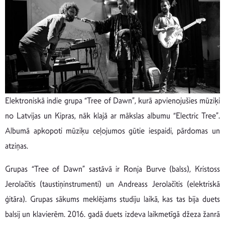
Elektroniskā indie grupa “Tree of Dawn”, kurā apvienojušies mūziķi
no Latvijas un Kipras, nāk klajā ar mākslas albumu “Electric Tree”.
Albumā apkopoti mūziķu ceļojumos gūtie iespaidi, pārdomas un
atziņas.
Grupas “Tree of Dawn” sastāvā ir Ronja Burve (balss), Kristoss
Jerolačitis (taustiņinstrumenti) un Andreass Jerolačitis (elektriskā
ģitāra). Grupas sākums meklējams studiju laikā, kas tas bija duets
balsij un klavierēm. 2016. gadā duets izdeva laikmetīgā džeza žanrā