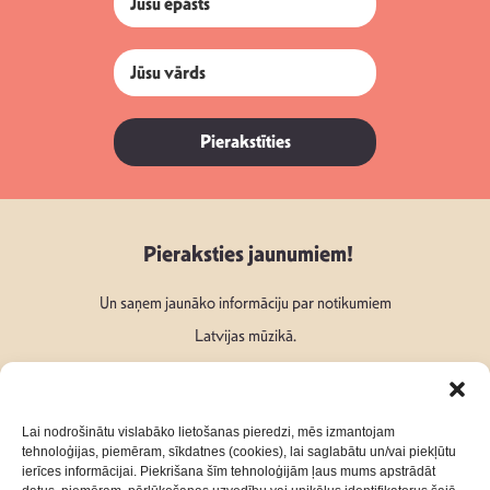
Pierakstīties
Pieraksties jaunumiem!
Un saņem jaunāko informāciju par notikumiem
Latvijas mūzikā.
Lai nodrošinātu vislabāko lietošanas pieredzi, mēs izmantojam
tehnoloģijas, piemēram, sīkdatnes (cookies), lai saglabātu un/vai piekļūtu
ierīces informācijai. Piekrišana šīm tehnoloģijām ļaus mums apstrādāt
Seko mums: