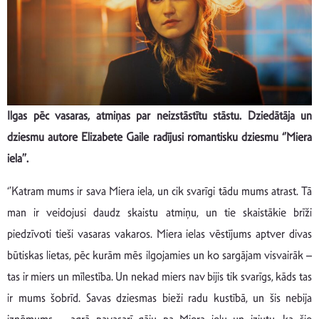
Ilgas pēc vasaras, atmiņas par neizstāstītu stāstu. Dziedātāja un
dziesmu autore Elizabete Gaile radījusi romantisku dziesmu ‘’Miera
iela’’.
‘’Katram mums ir sava Miera iela, un cik svarīgi tādu mums atrast. Tā
man ir veidojusi daudz skaistu atmiņu, un tie skaistākie brīži
piedzīvoti tieši vasaras vakaros. Miera ielas vēstījums aptver divas
būtiskas lietas, pēc kurām mēs ilgojamies un ko sargājam visvairāk –
tas ir miers un mīlestība. Un nekad miers nav bijis tik svarīgs, kāds tas
ir mums šobrīd. Savas dziesmas bieži radu kustībā, un šis nebija