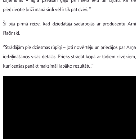
izņēmums – agrā pavasarī gāju pa Miera ielu un izjutu, ka šie
piedzīvotie brīži manā sirdī vēl ir tik pat dzīvi. ’’
Šī bija pirmā reize, kad dziedātāja sadarbojās ar producentu Arni
Račinski.
‘’Strādājām pie dziesmas rūpīgi – ļoti novērtēju un priecājos par Arņa
iedziļināšanos visās detaļās. Prieks strādāt kopā ar tādiem cilvēkiem,
kuri cenšas panākt maksimāli labāko rezultātu.’’