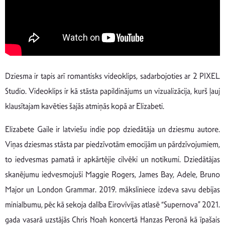
Dziesma ir tapis arī romantisks videoklips, sadarbojoties ar 2 PIXEL
Studio. Videoklips ir kā stāsta papildinājums un vizualizācija, kurš ļauj
klausītajam kavēties šajās atmiņās kopā ar Elizabeti.
Elizabete Gaile ir latviešu indie pop dziedātāja un dziesmu autore.
Viņas dziesmas stāsta par piedzīvotām emocijām un pārdzīvojumiem,
to iedvesmas pamatā ir apkārtējie cilvēki un notikumi. Dziedātājas
skanējumu iedvesmojuši Maggie Rogers, James Bay, Adele, Bruno
Major un London Grammar. 2019. māksliniece izdeva savu debijas
minialbumu, pēc kā sekoja dalība Eirovīvijas atlasē “Supernova” 2021.
gada vasarā uzstājās Chris Noah koncertā Hanzas Peronā kā īpašais