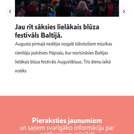
Jau rīt sāksies lielākais blūza
festivāls Baltijā.
p
Augusta pirmajā nedēļas nogalē tūkstošiem mūzikas
T
cienītāju pulcēsies Hāpsalu, kur norisināsies Baltijas
v
lielākais blūza festivāls Augustibluus. Trīs dienu laikā
d
notiks
Pieraksties jaunumiem
un saņem svarīgāko informāciju par