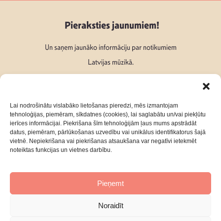
Pieraksties jaunumiem!
Un saņem jaunāko informāciju par notikumiem
Latvijas mūzikā.
Lai nodrošinātu vislabāko lietošanas pieredzi, mēs izmantojam
tehnoloģijas, piemēram, sīkdatnes (cookies), lai saglabātu un/vai piekļūtu
ierīces informācijai. Piekrišana šīm tehnoloģijām ļaus mums apstrādāt
Seko mums:
datus, piemēram, pārlūkošanas uzvedību vai unikālus identifikatorus šajā
vietnē. Nepiekrišana vai piekrišanas atsaukšana var negatīvi ietekmēt
noteiktas funkcijas un vietnes darbību.
Pieņemt
Par mums
Kontakti
Noraidīt
Privātuma Politika