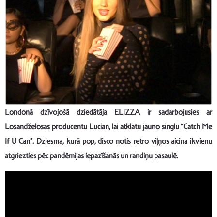
Londonā dzīvojošā dziedātāja ELIZZA ir sadarbojusies ar
Losandželosas producentu Lucian, lai atklātu jauno singlu “Catch Me
If U Can”. Dziesma, kurā pop, disco notis retro viļņos aicina ikvienu
atgriezties pēc pandēmijas iepazīšanās un randiņu pasaulē.