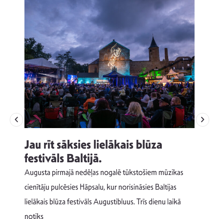
Jau rīt sāksies lielākais blūza
festivāls Baltijā.
p
Augusta pirmajā nedēļas nogalē tūkstošiem mūzikas
T
cienītāju pulcēsies Hāpsalu, kur norisināsies Baltijas
v
lielākais blūza festivāls Augustibluus. Trīs dienu laikā
d
notiks