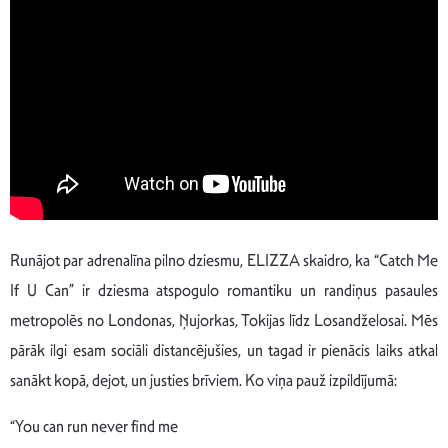
Runājot par adrenalīna pilno dziesmu, ELIZZA skaidro, ka “Catch Me
If U Can” ir dziesma atspogulo romantiku un randiņus pasaules
metropolēs no Londonas, Ņujorkas, Tokijas līdz Losandželosai. Mēs
pārāk ilgi esam sociāli distancējušies, un tagad ir pienācis laiks atkal
sanākt kopā, dejot, un justies brīviem. Ko viņa pauž izpildījumā:
“You can run never find me