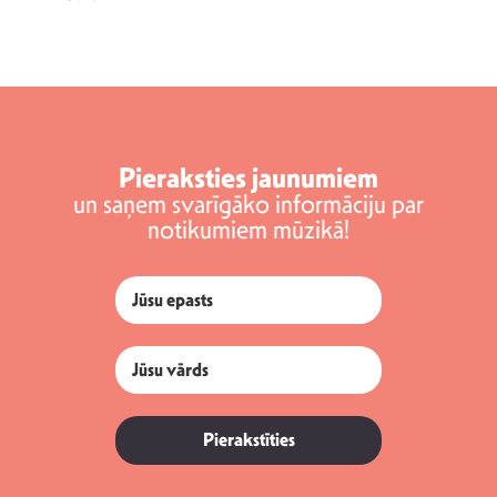
Pieraksties jaunumiem
un saņem svarīgāko informāciju par
notikumiem mūzikā!
Pierakstīties