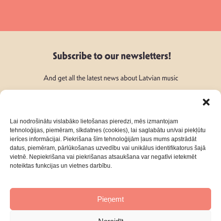
Subscribe to our newsletters!
And get all the latest news about Latvian music
Lai nodrošinātu vislabāko lietošanas pieredzi, mēs izmantojam
tehnoloģijas, piemēram, sīkdatnes (cookies), lai saglabātu un/vai piekļūtu
ierīces informācijai. Piekrišana šīm tehnoloģijām ļaus mums apstrādāt
Follow Us:
datus, piemēram, pārlūkošanas uzvedību vai unikālus identifikatorus šajā
vietnē. Nepiekrišana vai piekrišanas atsaukšana var negatīvi ietekmēt
noteiktas funkcijas un vietnes darbību.
Pieņemt
About
Contacts