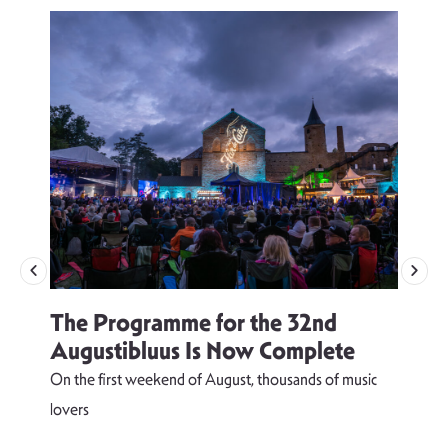
The Programme for the 32nd
Augustibluus Is Now Complete
On the first weekend of August, thousands of music
lovers
T