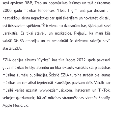
sevī apvieno R&B, Trap un popmūzikas iezīmes un tajā dzirdamas
2000. gadu mūzikas tendences. “Head High” runā par drosmi un
neatlaidību, aicina nepadoties par spīti šķēršļiem un novērtēt, cik tālu
esi ticis saviem spēkiem. “Šī ir viena no dziesmām, kas, šķiet, pati sevi
uzrakstīja. Es tikai stāvēju un noskatījos. Pieļauju, ka manī bija
sakrājušās šīs emocijas un es neapzināti šo dziesmu rakstīju sev”,
stāsta EZIA.
EZIA debijas albums “Cycles”, kas tika izdots 2022. gada pavasarī,
guva mūzikas kritiķu atzinību un tika iekļauts vairākās starp autiskas
mūzikas žurnālu publikācijās. Šobrīd EZIA turpina strādāt pie jaunas
mūzikas un cer atkal iepriecināt klausītājus pavisam drīz. Vairāk par
mūziķi variet uzzināt www.eziamusic.com, Instagram un TikTok,
sekojot @eziamusic, kā arī mūzikas straumēšanas vietnēs Spotify,
Apple Music, u.c.