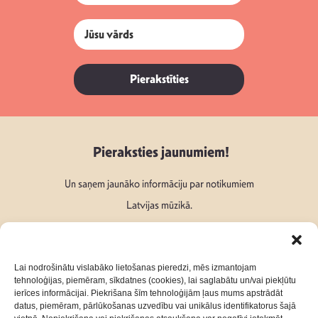
Pierakstīties
Pieraksties jaunumiem!
Un saņem jaunāko informāciju par notikumiem
Latvijas mūzikā.
Lai nodrošinātu vislabāko lietošanas pieredzi, mēs izmantojam
tehnoloģijas, piemēram, sīkdatnes (cookies), lai saglabātu un/vai piekļūtu
ierīces informācijai. Piekrišana šīm tehnoloģijām ļaus mums apstrādāt
Seko mums:
datus, piemēram, pārlūkošanas uzvedību vai unikālus identifikatorus šajā