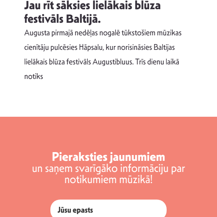
Jau rīt sāksies lielākais blūza
festivāls Baltijā.
p
Augusta pirmajā nedēļas nogalē tūkstošiem mūzikas
T
cienītāju pulcēsies Hāpsalu, kur norisināsies Baltijas
v
lielākais blūza festivāls Augustibluus. Trīs dienu laikā
d
notiks
Pieraksties jaunumiem
un saņem svarīgāko informāciju par
notikumiem mūzikā!