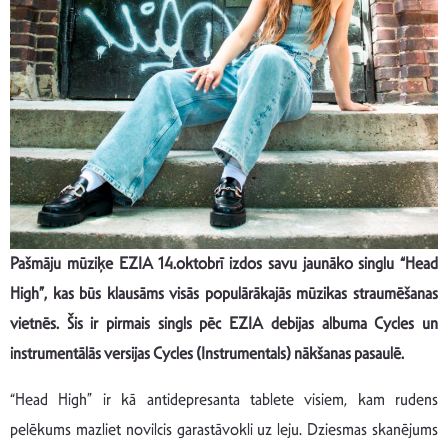
Pašmāju mūziķe EZIA 14.oktobrī izdos savu jaunāko singlu “Head
High”, kas būs klausāms visās populārākajās mūzikas straumēšanas
vietnēs. Šis ir pirmais singls pēc EZIA debijas albuma Cycles un
instrumentālās versijas Cycles (Instrumentals) nākšanas pasaulē.
“Head High” ir kā antidepresanta tablete visiem, kam rudens
pelēkums mazliet novilcis garastāvokli uz leju. Dziesmas skanējums