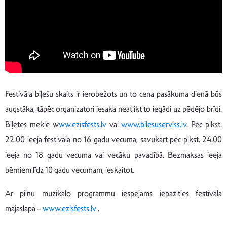
Festivāla biļešu skaits ir ierobežots un to cena pasākuma dienā būs
augstāka, tāpēc organizatori iesaka neatlikt to iegādi uz pēdējo brīdi.
Biļetes meklē w
ww.ezisfests.lv
vai
www.bilesuserviss.lv
. Pēc plkst.
22.00 ieeja festivālā no 16 gadu vecuma, savukārt pēc plkst. 24.00
ieeja no 18 gadu vecuma vai vecāku pavadībā. Bezmaksas ieeja
bērniem līdz 10 gadu vecumam, ieskaitot.
Ar pilnu muzikālo programmu iespējams iepazīties festivāla
mājaslapā –
www.ezisfests.lv
.