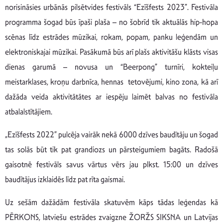
norisināsies urbānās pilsētvides festivāls “Ezīšfests 2023”. Festivāla
programma šogad būs īpaši plaša – no šobrīd tik aktuālās hip-hopa
scēnas līdz estrādes mūzikai, rokam, popam, panku leģendām un
elektroniskajai mūzikai. Pasākumā būs arī plašs aktivitāšu klāsts visas
dienas garumā – novusa un “Beerpong” turnīri, kokteiļu
meistarklases, kroņu darbnīca, hennas tetovējumi, kino zona, kā arī
dažāda veida aktivitātātes ar iespēju laimēt balvas no festivāla
atbalalstītājiem.
„Ezīšfests 2022” pulcēja vairāk nekā 6000 dzīves baudītāju un šogad
tas solās būt tik pat grandiozs un pārsteigumiem bagāts. Radošā
gaisotnē festivāls savus vārtus vērs jau plkst. 15:00 un dzīves
baudītājus izklaidēs līdz pat rīta gaismai.
Uz sešām dažādām festivāla skatuvēm kāps tādas leģendas kā
PĒRKONS, latviešu estrādes zvaigzne ŽORŽS SIKSNA un Latvijas