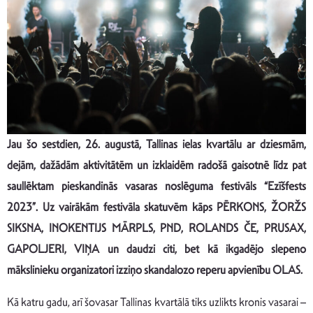
Jau šo sestdien, 26. augustā, Tallinas ielas kvartālu
ar dziesmām,
dejām, dažādām aktivitātēm un izklaidēm radošā gaisotnē līdz pat
saullēktam
pieskandinās vasaras noslēguma festivāls “Ezīšfests
2023
”. Uz vairākām festivāla skatuvēm kāps
PĒRKONS, ŽORŽS
SIKSNA, INOKENTIJS MĀRPLS, PND, ROLANDS ČE, PRUSAX,
GAPOLJERI, VIŅA un daudzi citi, bet kā ikgadējo slepeno
mākslinieku organizatori izziņo skandalozo reperu apvienību OLAS.
Kā katru gadu, arī šovasar Tallinas kvartālā tiks uzlikts kronis vasarai –