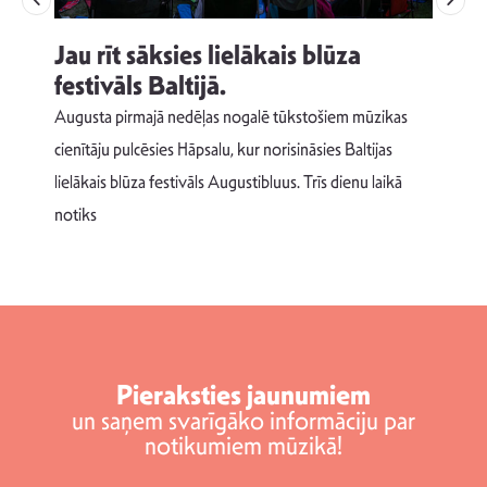
Jau rīt sāksies lielākais blūza
festivāls Baltijā.
p
Augusta pirmajā nedēļas nogalē tūkstošiem mūzikas
T
cienītāju pulcēsies Hāpsalu, kur norisināsies Baltijas
v
lielākais blūza festivāls Augustibluus. Trīs dienu laikā
d
notiks
Pieraksties jaunumiem
un saņem svarīgāko informāciju par
notikumiem mūzikā!