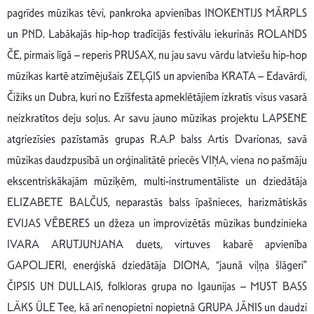
pagrīdes mūzikas tēvi, pankroka apvienības INOKENTIJS MĀRPLS
un PND. Labākajās hip-hop tradīcijās festivālu iekurinās ROLANDS
ČE, pirmais līgā – reperis PRUSAX, nu jau savu vārdu latviešu hip-hop
mūzikas kartē atzīmējušais ZEĻĢIS un apvienība KRATA – Edavārdi,
Čižiks un Dubra, kuri no Ezīšfesta apmeklētājiem izkratīs visus vasarā
neizkratītos deju soļus. Ar savu jauno mūzikas projektu LAPSENE
atgriezīsies pazīstamās grupas R.A.P balss Artis Dvarionas, savā
mūzikas daudzpusībā un orģinalitātē priecēs VIŅA, viena no pašmāju
ekscentriskākajām mūziķēm, multi-instrumentāliste un dziedātāja
ELIZABETE BALČUS, neparastās balss īpašnieces, harizmātiskās
EVIJAS VĒBERES un džeza un improvizētās mūzikas bundzinieka
IVARA ARUTJUNJANA duets, virtuves kabarē apvienība
GAPOLJERI, enerģiskā dziedātāja DIONA, “jaunā viļņa šlāgeri”
ČIPSIS UN DULLAIS, folkloras grupa no Igaunijas – MUST BASS
LÄKS ÜLE Tee, kā arī nenopietni nopietnā GRUPA JĀNIS un daudzi