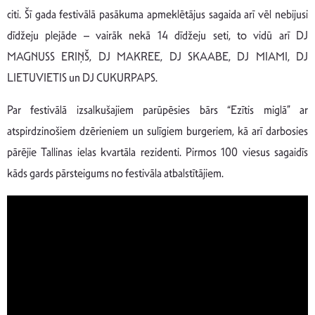
citi. Šī gada festivālā pasākuma apmeklētājus sagaida arī vēl nebijusi
dīdžeju plejāde – vairāk nekā 14 dīdžeju seti, to vidū arī DJ
MAGNUSS ERIŅŠ, DJ MAKREE, DJ SKAABE, DJ MIAMI, DJ
LIETUVIETIS un DJ CUKURPAPS.
Par festivālā izsalkušajiem parūpēsies bārs “Ezītis miglā” ar
atspirdzinošiem dzērieniem un sulīgiem burgeriem, kā arī darbosies
pārējie Tallinas ielas kvartāla rezidenti. Pirmos 100 viesus sagaidīs
kāds gards pārsteigums no festivāla atbalstītājiem.