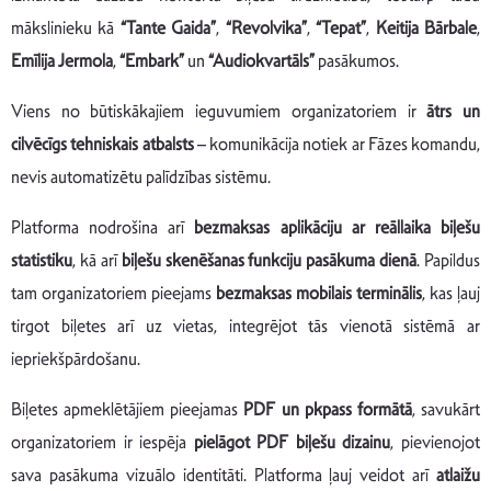
mākslinieku kā
“Tante Gaida”
,
“Revolvika”
,
“Tepat”
,
Keitija Bārbale
,
Emīlija Jermola
,
“Embark”
un
“Audiokvartāls”
pasākumos.
Viens no būtiskākajiem ieguvumiem organizatoriem ir
ātrs un
cilvēcīgs tehniskais atbalsts
– komunikācija notiek ar Fāzes komandu,
nevis automatizētu palīdzības sistēmu.
Platforma nodrošina arī
bezmaksas aplikāciju ar reāllaika biļešu
statistiku
, kā arī
biļešu skenēšanas funkciju pasākuma dienā
. Papildus
tam organizatoriem pieejams
bezmaksas mobilais terminālis
, kas ļauj
tirgot biļetes arī uz vietas, integrējot tās vienotā sistēmā ar
iepriekšpārdošanu.
Biļetes apmeklētājiem pieejamas
PDF un pkpass formātā
, savukārt
organizatoriem ir iespēja
pielāgot PDF biļešu dizainu
, pievienojot
sava pasākuma vizuālo identitāti. Platforma ļauj veidot arī
atlaižu