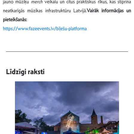
jauno mūziķu
merch
veikalu un citus praktiskus rīkus, kas stiprina
neatkarīgās mūzikas infrastruktūru Latvijā.
Vairāk informācijas un
pieteikšanās:
https://www.fazeevents.lv/biļešu-platforma
Līdzīgi raksti