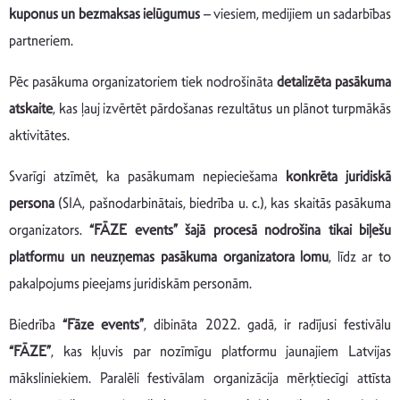
kuponus un bezmaksas ielūgumus
– viesiem, medijiem un sadarbības
partneriem.
Pēc pasākuma organizatoriem tiek nodrošināta
detalizēta pasākuma
atskaite
, kas ļauj izvērtēt pārdošanas rezultātus un plānot turpmākās
aktivitātes.
Svarīgi atzīmēt, ka pasākumam nepieciešama
konkrēta juridiskā
persona
(SIA, pašnodarbinātais, biedrība u. c.), kas skaitās pasākuma
organizators.
“FĀZE events” šajā procesā nodrošina tikai biļešu
platformu un neuzņemas pasākuma organizatora lomu
, līdz ar to
pakalpojums pieejams juridiskām personām.
Biedrība
“Fāze events”
, dibināta 2022. gadā, ir radījusi festivālu
“FĀZE”
, kas kļuvis par nozīmīgu platformu jaunajiem Latvijas
māksliniekiem. Paralēli festivālam organizācija mērķtiecīgi attīsta