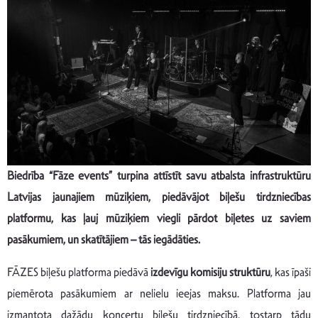
Biedrība “Fāze events” turpina attīstīt savu atbalsta infrastruktūru
Latvijas jaunajiem mūziķiem, piedāvājot biļešu tirdzniecības
platformu, kas ļauj mūziķiem viegli pārdot biļetes uz saviem
pasākumiem, un skatītājiem – tās iegādāties.
FĀZES biļešu platforma piedāvā
izdevīgu komisiju struktūru
, kas īpaši
piemērota pasākumiem ar nelielu ieejas maksu. Platforma jau
izmantota dažādu koncertu biļešu tirdzniecībā, tostarp tādu