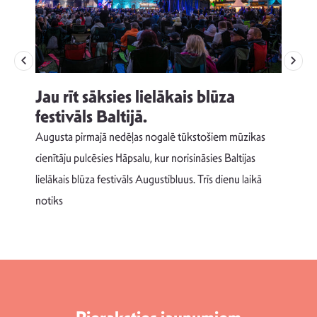
Jau rīt sāksies lielākais blūza
festivāls Baltijā.
p
Augusta pirmajā nedēļas nogalē tūkstošiem mūzikas
T
cienītāju pulcēsies Hāpsalu, kur norisināsies Baltijas
v
lielākais blūza festivāls Augustibluus. Trīs dienu laikā
d
notiks