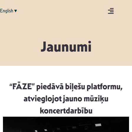
English▼
Jaunumi
“FĀZE” piedāvā biļešu platformu,
atvieglojot jauno mūziķu
koncertdarbību