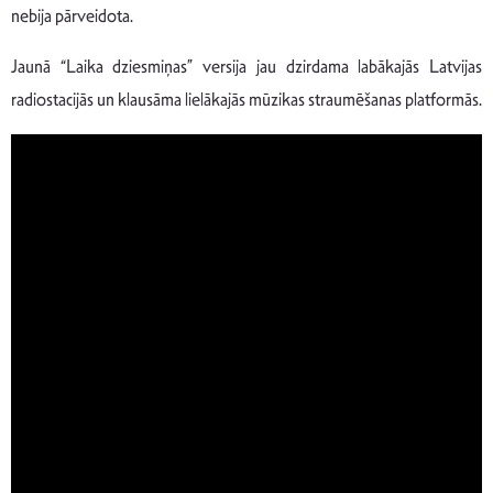
nebija pārveidota.
Jaunā “Laika dziesmiņas” versija jau dzirdama labākajās Latvijas
radiostacijās un klausāma lielākajās mūzikas straumēšanas platformās.