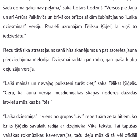
šāda doma galīgi nav peļama,” saka Lotars Lodziņš. “Vērsos pie Jāņa
un arī Artūra Palkēviča un brīvākos brīžos sākām čubināt jauno “Laika
dziesmiņas” versiju. Paralēli uzrunājām Fēliksu Ķiģeli, lai viņš to
iedziedātu.”
Rezultātā tika atrasts jauns senā hita skanējums un pat sacerēta jauna
piedziedājuma melodija. Dziesmai radīta gan radio, gan īpaša klubu
deju zāļu versija.
“Laiki mainās un nevajag pulksteni turēt ciet,” saka Fēlikss Ķiģelis.
“Ceru, ka jaunā versija mūsdienīgākās skaņās noderēs dažādās
latviešu mūzikas ballītēs!”
“Laika dziesmiņa” ir viens no grupas “Līvi” repertuāra zelta hitiem, ko
Ēriks Ķiģelis savulaik radīja ar dzejnieka Vika tekstu. Tai tapušas
vairākas rokmūzikas kaverversijas, taču deju mūzikā tā vēl oficiāli