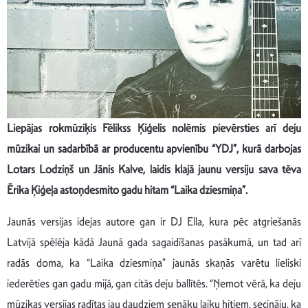
Liepājas rokmūziķis Fēlikss Ķiģelis nolēmis pievērsties arī deju
mūzikai un sadarbībā ar producentu apvienību “YDJ”, kurā darbojas
Lotars Lodziņš un Jānis Kalve, laidis klajā jaunu versiju sava tēva
Ērika Ķiģeļa astoņdesmito gadu hitam “Laika dziesmiņa”.
Jaunās versijas idejas autore gan ir DJ Ella, kura pēc atgriešanās
Latvijā spēlēja kādā Jaunā gada sagaidīšanas pasākumā, un tad arī
radās doma, ka “Laika dziesmiņa” jaunās skaņās varētu lieliski
iederēties gan gadu mijā, gan citās deju ballītēs. “Ņemot vērā, ka deju
mūzikas versijas radītas jau daudziem senāku laiku hitiem, secināju, ka