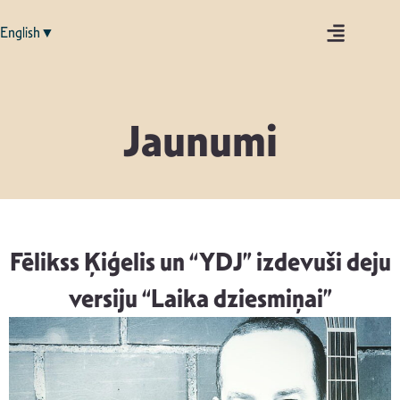
English▼
Jaunumi
Fēlikss Ķiģelis un “YDJ” izdevuši deju
versiju “Laika dziesmiņai”