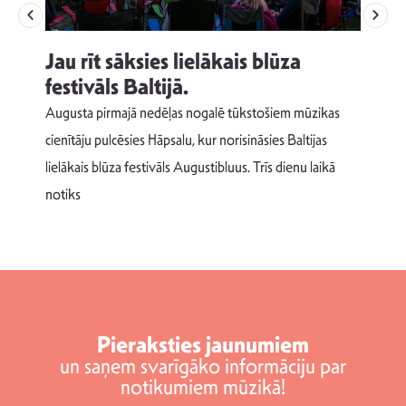
Jau rīt sāksies lielākais blūza
festivāls Baltijā.
p
Augusta pirmajā nedēļas nogalē tūkstošiem mūzikas
T
cienītāju pulcēsies Hāpsalu, kur norisināsies Baltijas
v
lielākais blūza festivāls Augustibluus. Trīs dienu laikā
d
notiks
Pieraksties jaunumiem
un saņem svarīgāko informāciju par
notikumiem mūzikā!