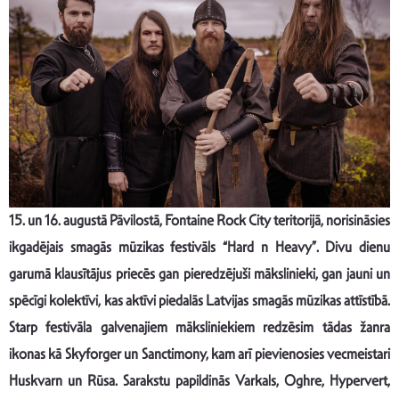
15. un 16. augustā Pāvilostā, Fontaine Rock City teritorijā, norisināsies
ikgadējais smagās mūzikas festivāls “Hard n Heavy”. Divu dienu
garumā klausītājus priecēs gan pieredzējuši mākslinieki, gan jauni un
spēcīgi kolektīvi, kas aktīvi piedalās Latvijas smagās mūzikas attīstībā.
Starp festivāla galvenajiem māksliniekiem redzēsim tādas žanra
ikonas kā Skyforger un Sanctimony, kam arī pievienosies vecmeistari
Huskvarn un Rūsa. Sarakstu papildinās Varkals, Oghre, Hypervert,