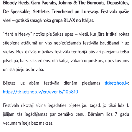
Bloody Heels, Garu Pagrabs, Johnny & The Burnouts, Depustūtes,
De Speakable, Nettletie, Trencheard un Lureway. Festivāla īpašie
viesi – gotiskā smagā roka grupa BLAX no Itālijas.
“Hard n Heavy” notiks pie Sakas upes – vietā, kur jūra ir tikai rokas
stiepiena attālumā un viss nepieciešamais festivāla baudīšanai ir uz
vietas. Bez dzīvās mūzikas festivāla teritorijā būs arī pieejama telšu
pilsētiņa, bārs, silts ēdiens, rīta kafija, vakara ugunskurs, upes tuvums
un īsta piejūras brīvība.
Biļetes uz abām festivāla dienām pieejamas
ticketshop.lv
:
https://ticketshop.lv/en/events/105810
Festivāla rīkotāji aicina iegādāties biļetes jau tagad, jo tikai līdz 1.
jūlijam tās iegādājamas par zemāko cenu. Bērniem līdz 7 gadu
vecumam ieeja bez maksas.