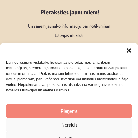
Pieraksties jaunumiem!
Un saņem jaunāko informāciju par notikumiem
Latvijas mūzikā.
Lai nodrošinātu vislabāko lietošanas pieredzi, mēs izmantojam
tehnoloģijas, piemēram, sīkdatnes (cookies), lai saglabātu un/vai piekļūtu
ierīces informācijai. Piekrišana šīm tehnoloģijām ļaus mums apstrādāt
Seko mums:
datus, piemēram, pārlūkošanas uzvedību vai unikālus identifikatorus šajā
vietnē. Nepiekrišana vai piekrišanas atsaukšana var negatīvi ietekmēt
noteiktas funkcijas un vietnes darbību.
Pieņemt
Par mums
Kontakti
Noraidīt
Privātuma Politika