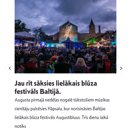
Jau rīt sāksies lielākais blūza
festivāls Baltijā.
p
Augusta pirmajā nedēļas nogalē tūkstošiem mūzikas
T
cienītāju pulcēsies Hāpsalu, kur norisināsies Baltijas
v
lielākais blūza festivāls Augustibluus. Trīs dienu laikā
d
notiks