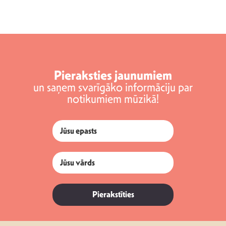
Pieraksties jaunumiem
un saņem svarīgāko informāciju par
notikumiem mūzikā!
Pierakstīties