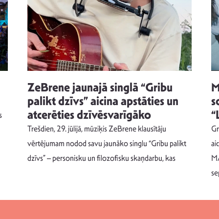
ZeBrene jaunajā singlā “Gribu
M
palikt dzīvs” aicina apstāties un
s
atcerēties dzīvēsvarīgāko
“
s
Trešdien, 29. jūlijā, mūziķis ZeBrene klausītāju
Gr
vērtējumam nodod savu jaunāko singlu “Gribu palikt
ai
dzīvs” – personisku un filozofisku skaņdarbu, kas
MA
se