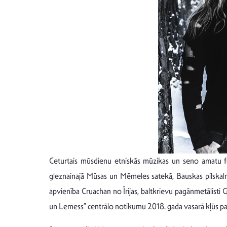
Ceturtais mūsdienu etniskās mūzikas un seno amatu fes
gleznainajā Mūsas un Mēmeles satekā, Bauskas pilskalna
apvienība Cruachan no Īrijas, baltkrievu pagānmetālisti
un Lemess” centrālo notikumu 2018. gada vasarā kļūs pašm