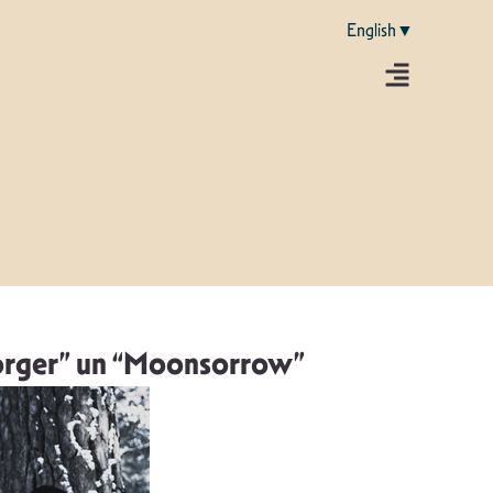
English▼
forger” un “Moonsorrow”