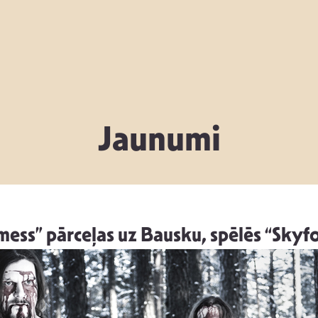
Jaunumi
emess” pārceļas uz Bausku, spēlēs “Sky