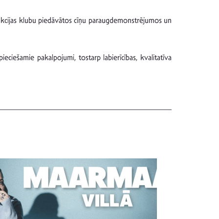
trukcijas klubu piedāvātos cīņu paraugdemonstrējumos un
pieciešamie pakalpojumi, tostarp labierīcības, kvalitatīva