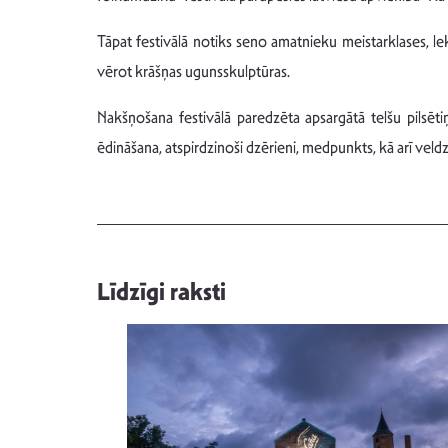
Tāpat festivālā notiks seno amatnieku meistarklases, l
vērot krāšņas ugunsskulptūras.
Nakšņošana festivālā paredzēta apsargātā telšu pilsētiņā,
ēdināšana, atspirdzinoši dzērieni, medpunkts, kā arī vel
Līdzīgi raksti