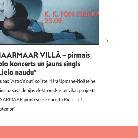
AARMAAR VILLĀ – pirmais
“Emocijas
olo koncerts un jauns singls
kļūt par
Lielo naudu”
izdod si
uzrakstī
upas “Astro’n’out” soliste Māra Upmane-Holšteine
Pēc ilgākas ra
cina uz sava debijas elektroniskās mūzikas projekta
dziesmu autors
ARMAAR pirmo solo koncertu Rīgā – 23.
singlu “NESA
ptembrī