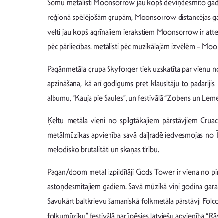
Somu metālisti Moonsorrow jau kopš deviņdesmito gadu 
reģionā spēlējošām grupām, Moonsorrow distancējas gan n
velti jau kopš agrīnajiem ierakstiem Moonsorrow ir atte
pēc pārliecības, metālisti pēc muzikālajām izvēlēm – Mo
Pagānmetāla grupa Skyforger tiek uzskatīta par vienu no 
apzināšana, kā arī godīgums pret klausītāju to padarīj
albumu, “Kauja pie Saules”, un festivālā “Zobens un Lemes
Ķeltu metāla vieni no spilgtākajiem pārstāvjiem Crua
metālmūzikas apvienība savā daiļradē iedvesmojas no Īri
melodisko brutalitāti un skaņas tīrību.
Pagan/doom metal izpildītāji Gods Tower ir viena no pir
astoņdesmitajiem gadiem. Savā mūzikā viņi godina gara 
Savukārt baltkrievu šamaniskā folkmetāla pārstāvji Folc
folkumūziku” festivālā parūpēsies latviešu apvienība “Rā