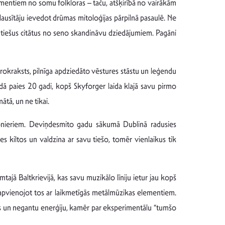
entiem no somu folkloras – taču, atšķirībā no vairākām
ausītāju ievedot drūmas mitoloģijas pārpilnā pasaulē. Ne
t tiešus citātus no seno skandināvu dziedājumiem. Pagāni
 rokraksts, pilnīga apdziedāto vēstures stāstu un leģendu
dā paies 20 gadi, kopš Skyforger laida klajā savu pirmo
tā, un ne tikai.
pionieriem. Deviņdesmito gadu sākumā Dublinā radusies
s kiltos un valdzina ar savu tiešo, tomēr vienlaikus tik
jā Baltkrievijā, kas savu muzikālo līniju ietur jau kopš
 apvienojot tos ar laikmetīgās metālmūzikas elementiem.
jas un negantu enerģiju, kamēr par eksperimentālu “tumšo