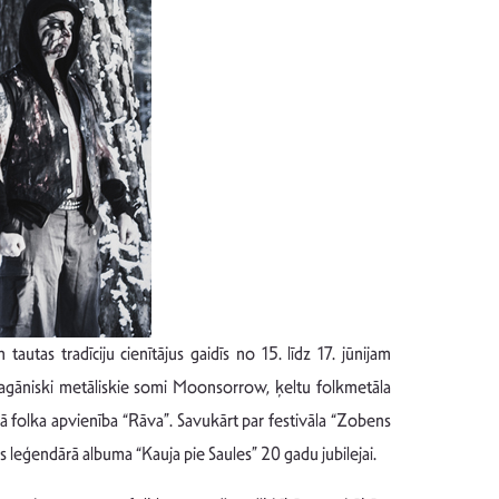
as tradīciju cienītājus gaidīs no 15. līdz 17. jūnijam
 pagāniski metāliskie somi Moonsorrow, ķeltu folkmetāla
ā folka apvienība “Rāva”. Savukārt par festivāla “Zobens
 leģendārā albuma “Kauja pie Saules” 20 gadu jubilejai.