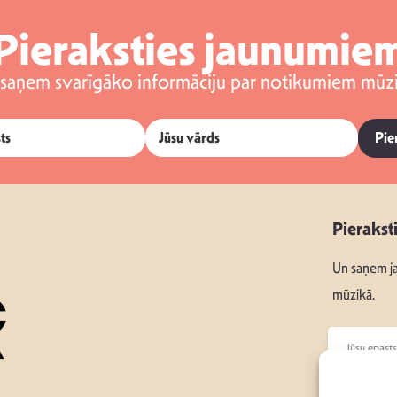
Pieraksties jaunumie
 saņem svarīgāko informāciju par notikumiem mūzi
Pie
Pierakst
Un saņem ja
mūzikā.