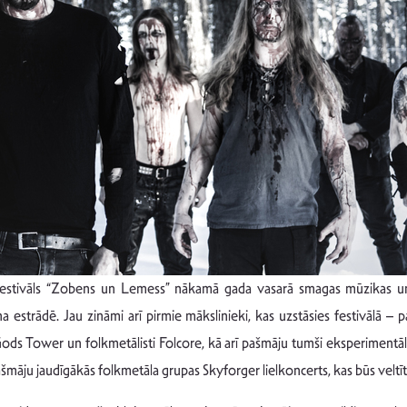
tivāls “Zobens un Lemess” nākamā gada vasarā smagas mūzikas un taut
 estrādē. Jau zināmi arī pirmie mākslinieki, kas uzstāsies festivālā –
 Gods Tower un folkmetālisti Folcore, kā arī pašmāju tumši eksperimentāl
āju jaudīgākās folkmetāla grupas Skyforger lielkoncerts, kas būs veltīts