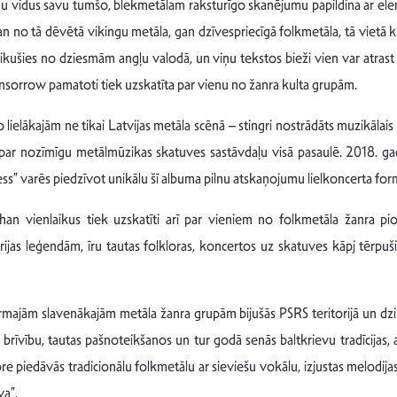
vidus savu tumšo, blekmetālam raksturīgo skanējumu papildina ar elem
o tā dēvētā vikingu metāla, gan dzīvespriecīgā folkmetāla, tā vietā kl
ikušies no dziesmām angļu valodā, un viņu tekstos bieži vien var atras
onsorrow pamatoti tiek uzskatīta par vienu no žanra kulta grupām.
lielākajām ne tikai Latvijas metāla scēnā – stingri nostrādāts muzikālais
is par nozīmīgu metālmūzikas skatuves sastāvdaļu visā pasaulē. 2018. ga
s” varēs piedzīvot unikālu šī albuma pilnu atskaņojumu lielkoncerta formā
chan vienlaikus tiek uzskatīti arī par vieniem no folkmetāla žanra 
jas leģendām, īru tautas folkloras, koncertos uz skatuves kāpj tērpušie
majām slavenākajām metāla žanra grupām bijušās PSRS teritorijā un dzimta
brīvību, tautas pašnoteikšanos un tur godā senās baltkrievu tradīcijas,
ore piedāvās tradicionālu folkmetālu ar sieviešu vokālu, izjustas melodi
va”.