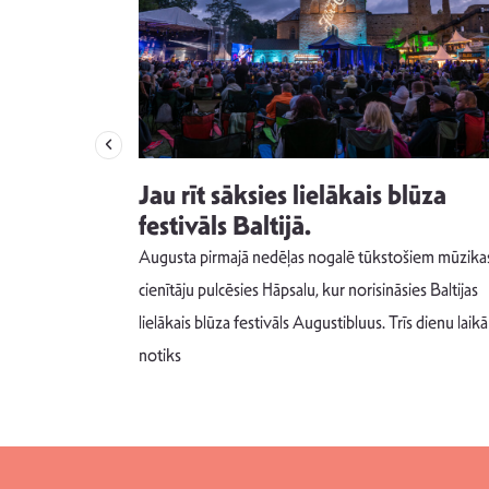
izdod
Jau rīt sāksies lielākais blūza
s nav ko
festivāls Baltijā.
Augusta pirmajā nedēļas nogalē tūkstošiem mūzika
m un spējai
cienītāju pulcēsies Hāpsalu, kur norisināsies Baltijas
 šādu noskaņu
lielākais blūza festivāls Augustibluus. Trīs dienu laikā
notiks