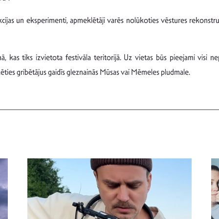
ekcijas un eksperimenti, apmeklētāji varēs nolūkoties vēstures rekons
 kas tiks izvietota festivāla teritorijā. Uz vietas būs pieejami visi ne
dzēties gribētājus gaidīs gleznainās Mūsas vai Mēmeles pludmale.