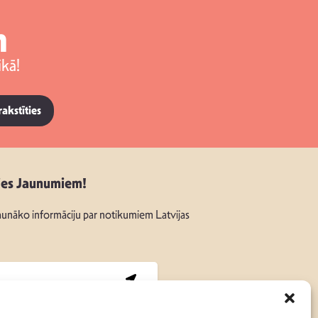
m
kā!
rakstīties
ies Jaunumiem!
unāko informāciju par notikumiem Latvijas